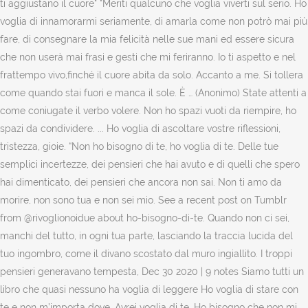
ti aggiustano il cuore" "Meriti qualcuno che voglia viverti sul serio. Ho
voglia di innamorarmi seriamente, di amarla come non potrò mai più
fare, di consegnare la mia felicità nelle sue mani ed essere sicura
che non userà mai frasi e gesti che mi feriranno. Io ti aspetto e nel
frattempo vivo,finché il cuore abita da solo. Accanto a me. Si tollera
come quando stai fuori e manca il sole. È … (Anonimo) State attenti a
come coniugate il verbo volere. Non ho spazi vuoti da riempire, ho
spazi da condividere. ... Ho voglia di ascoltare vostre riflessioni,
tristezza, gioie. “Non ho bisogno di te, ho voglia di te. Delle tue
semplici incertezze, dei pensieri che hai avuto e di quelli che spero
hai dimenticato, dei pensieri che ancora non sai. Non ti amo da
morire, non sono tua e non sei mio. See a recent post on Tumblr
from @rivoglionoidue about ho-bisogno-di-te. Quando non ci sei,
manchi del tutto, in ogni tua parte, lasciando la traccia lucida del
tuo ingombro, come il divano scostato dal muro ingiallito. I troppi
pensieri generavano tempesta, Dec 30 2020 | 9 notes Siamo tutti un
libro che quasi nessuno ha voglia di leggere Ho voglia di stare con
te e non m’importa dove. Avrei voglia di te. Ho bisogno che non mi