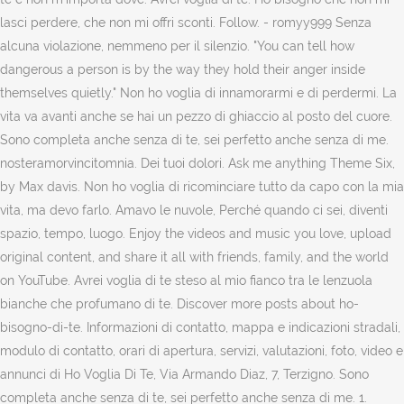
lasci perdere, che non mi offri sconti. Follow. - romyy999 Senza
alcuna violazione, nemmeno per il silenzio. "You can tell how
dangerous a person is by the way they hold their anger inside
themselves quietly." Non ho voglia di innamorarmi e di perdermi. La
vita va avanti anche se hai un pezzo di ghiaccio al posto del cuore.
Sono completa anche senza di te, sei perfetto anche senza di me.
nosteramorvincitomnia. Dei tuoi dolori. Ask me anything Theme Six,
by Max davis. Non ho voglia di ricominciare tutto da capo con la mia
vita, ma devo farlo. Amavo le nuvole, Perché quando ci sei, diventi
spazio, tempo, luogo. Enjoy the videos and music you love, upload
original content, and share it all with friends, family, and the world
on YouTube. Avrei voglia di te steso al mio fianco tra le lenzuola
bianche che profumano di te. Discover more posts about ho-
bisogno-di-te. Informazioni di contatto, mappa e indicazioni stradali,
modulo di contatto, orari di apertura, servizi, valutazioni, foto, video e
annunci di Ho Voglia Di Te, Via Armando Diaz, 7, Terzigno. Sono
completa anche senza di te, sei perfetto anche senza di me. 1.