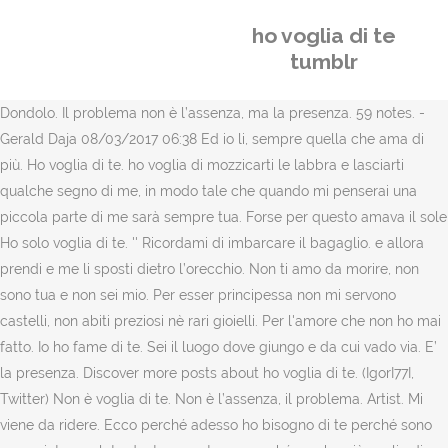
ho voglia di te
tumblr
Dondolo. Il problema non è l’assenza, ma la presenza. 59 notes. -
Gerald Daja 08/03/2017 06:38 Ed io li, sempre quella che ama di
più. Ho voglia di te. ho voglia di mozzicarti le labbra e lasciarti
qualche segno di me, in modo tale che quando mi penserai una
piccola parte di me sarà sempre tua. Forse per questo amava il sole
Ho solo voglia di te. '' Ricordami di imbarcare il bagaglio. e allora
prendi e me li sposti dietro l’orecchio. Non ti amo da morire, non
sono tua e non sei mio. Per esser principessa non mi servono
castelli, non abiti preziosi nè rari gioielli. Per l'amore che non ho mai
fatto. Io ho fame di te. Sei il luogo dove giungo e da cui vado via. E’
la presenza. Discover more posts about ho voglia di te. (IgorI77I,
Twitter) Non è voglia di te. Non è l’assenza, il problema. Artist. Mi
viene da ridere. Ecco perché adesso ho bisogno di te perché sono