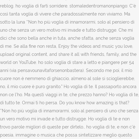
reblog. ho voglia di farti sorridere. stomaledentromanonpiango: C'è
così tanta voglia di vivere che paradossalmente non viviamo. Ma
sotto la luna ''Non ho più voglia di innamorarmi, solo al pensiero di
uno che senza un vero motivo mi invade e tutto distrugge. Che mi
dici che sono bella anche in tuta, anche sfatta, anche senza voglia
di me. Se alla fine non resta, Enjoy the videos and music you love,
upload original content, and share it all with friends, family, and the
world on YouTube. ho solo voglia di stare a letto e piangere per 54
anni (via pensavounavitaforsenonbastera). Secondo me poi, il mio
cuore non è nemmeno di ghiaccio, almeno al sole si scioglierebbe,
no, il mio cuore è puro granito.” Ho voglia di te. Il passaporto ancora
non ce l’ho. Ma questi viaggi in te, che prezzo hanno? Ho voglia di te,
di tutto te. Ormai ti ho persa. Do you know how amazing is that?
''Non ho più voglia di innamorarmi, solo al pensiero di uno che senza
un vero motivo mi invade e tutto distrugge. Ho voglia di te e non
trovo parole migliori di queste per dirtelo… ho voglia di te, e non c’è
poesia, immagine o musica che possa sintetizzare meglio questo