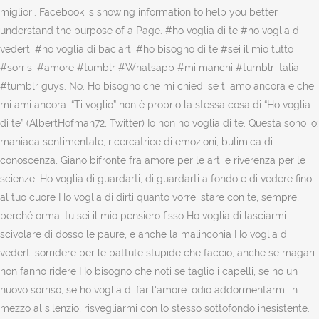
migliori. Facebook is showing information to help you better
understand the purpose of a Page. #ho voglia di te #ho voglia di
vederti #ho voglia di baciarti #ho bisogno di te #sei il mio tutto
#sorrisi #amore #tumblr #Whatsapp #mi manchi #tumblr italia
#tumblr guys. No. Ho bisogno che mi chiedi se ti amo ancora e che
mi ami ancora. “Ti voglio” non è proprio la stessa cosa di “Ho voglia
di te” (AlbertHofman72, Twitter) Io non ho voglia di te. Questa sono io:
maniaca sentimentale, ricercatrice di emozioni, bulimica di
conoscenza, Giano bifronte fra amore per le arti e riverenza per le
scienze. Ho voglia di guardarti, di guardarti a fondo e di vedere fino
al tuo cuore Ho voglia di dirti quanto vorrei stare con te, sempre,
perché ormai tu sei il mio pensiero fisso Ho voglia di lasciarmi
scivolare di dosso le paure, e anche la malinconia Ho voglia di
vederti sorridere per le battute stupide che faccio, anche se magari
non fanno ridere Ho bisogno che noti se taglio i capelli, se ho un
nuovo sorriso, se ho voglia di far l'amore. odio addormentarmi in
mezzo al silenzio, risvegliarmi con lo stesso sottofondo inesistente.