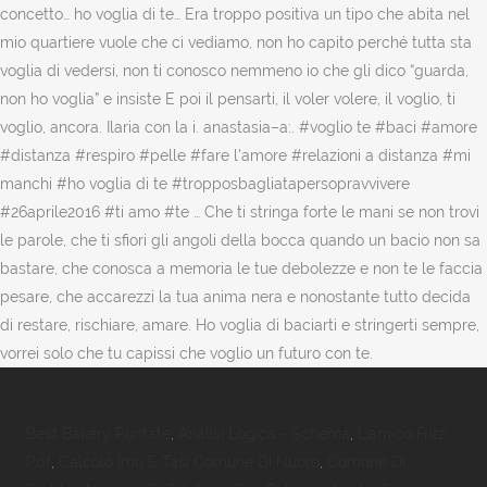
concetto… ho voglia di te… Era troppo positiva un tipo che abita nel
mio quartiere vuole che ci vediamo, non ho capito perché tutta sta
voglia di vedersi, non ti conosco nemmeno io che gli dico “guarda,
non ho voglia” e insiste E poi il pensarti, il voler volere, il voglio, ti
voglio, ancora. Ilaria con la i. anastasia–a:. #voglio te #baci #amore
#distanza #respiro #pelle #fare l'amore #relazioni a distanza #mi
manchi #ho voglia di te #tropposbagliatapersopravvivere
#26aprile2016 #ti amo #te … Che ti stringa forte le mani se non trovi
le parole, che ti sfiori gli angoli della bocca quando un bacio non sa
bastare, che conosca a memoria le tue debolezze e non te le faccia
pesare, che accarezzi la tua anima nera e nonostante tutto decida
di restare, rischiare, amare. Ho voglia di baciarti e stringerti sempre,
vorrei solo che tu capissi che voglio un futuro con te.
Best Bakery Puntate
,
Analisi Logica - Schema
,
L'amico Fritz
Pdf
,
Calcolo Imu E Tasi Comune Di Nuoro
,
Comune Di