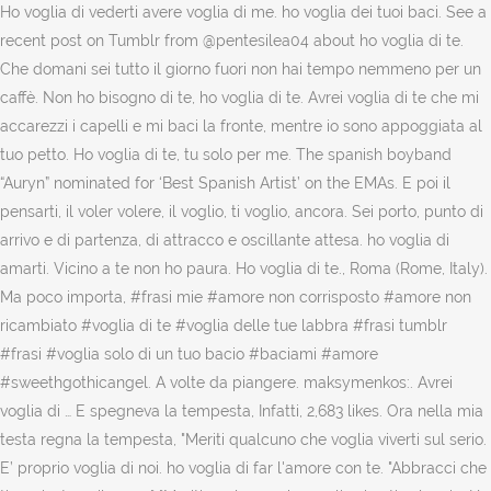
Ho voglia di vederti avere voglia di me. ho voglia dei tuoi baci. See a
recent post on Tumblr from @pentesilea04 about ho voglia di te.
Che domani sei tutto il giorno fuori non hai tempo nemmeno per un
caffè. Non ho bisogno di te, ho voglia di te. Avrei voglia di te che mi
accarezzi i capelli e mi baci la fronte, mentre io sono appoggiata al
tuo petto. Ho voglia di te, tu solo per me. The spanish boyband
“Auryn” nominated for ‘Best Spanish Artist’ on the EMAs. E poi il
pensarti, il voler volere, il voglio, ti voglio, ancora. Sei porto, punto di
arrivo e di partenza, di attracco e oscillante attesa. ho voglia di
amarti. Vicino a te non ho paura. Ho voglia di te., Roma (Rome, Italy).
Ma poco importa, #frasi mie #amore non corrisposto #amore non
ricambiato #voglia di te #voglia delle tue labbra #frasi tumblr
#frasi #voglia solo di un tuo bacio #baciami #amore
#sweethgothicangel. A volte da piangere. maksymenkos:. Avrei
voglia di … E spegneva la tempesta, Infatti, 2,683 likes. Ora nella mia
testa regna la tempesta, "Meriti qualcuno che voglia viverti sul serio.
E’ proprio voglia di noi. ho voglia di far l'amore con te. "Abbracci che