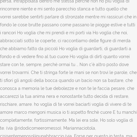
persa, intrappolata dentro me stessa perché non ho più voglia di
rincorrere niente e mi sento parecchio stanca e tutto quello che
vorrei sarebbe sentirti parlare di stronzate mentre mi rassicuri che in
fondo le cose brutte passano come passano le piogge estive e tutti
i rancori Ho voglia che mi prendi e mi porti via Ho voglia che noi,
abbracciati sotto le coperte, ci raccontiamo delle figure di merda
che abbiamo fatto da piccoli Ho voglia di guardarti, di guardarti a
fondo e di vedere fino al tuo cuore Ho voglia di dirti quanto vorrei
stare con te, sempre, perché ormai tu … Non c’è altro posto dove
vorrei trovarmi. Che ti stringa forte le mani se non trovi le parole, che
ti sfiori gli angoli della bocca quando un bacio non sa bastare, che
conosca a memoria le tue debolezze e non te le faccia pesare, che
accarezzi la tua anima nera e nonostante tutto decida di restare,
rischiare, amare. ho voglia di te vorrei baciarti voglia di vivere di te
amore marco mengoni musica io ti aspetto finchè cuore E tu manchi
completamente, fortissimamente. Ma lei era sole, Ho solo voglia di
te. (via @ridodicomeeromesso), Mariannaciotola,
cisisentemenosoliinunabbraccio (via. Forse per questo in testa, ma