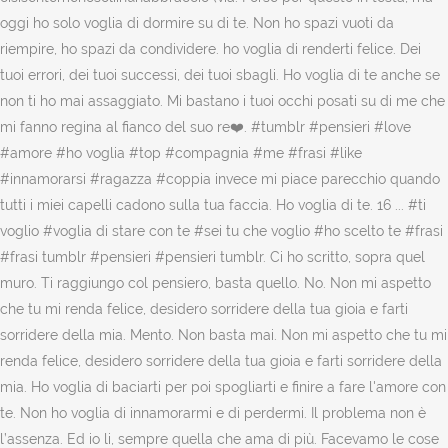
oggi ho solo voglia di dormire su di te. Non ho spazi vuoti da
riempire, ho spazi da condividere. ho voglia di renderti felice. Dei
tuoi errori, dei tuoi successi, dei tuoi sbagli. Ho voglia di te anche se
non ti ho mai assaggiato. Mi bastano i tuoi occhi posati su di me che
mi fanno regina al fianco del suo re❤️. #tumblr #pensieri #love
#amore #ho voglia #top #compagnia #me #frasi #like
#innamorarsi #ragazza #coppia invece mi piace parecchio quando
tutti i miei capelli cadono sulla tua faccia. Ho voglia di te. 16 ... #ti
voglio #voglia di stare con te #sei tu che voglio #ho scelto te #frasi
#frasi tumblr #pensieri #pensieri tumblr. Ci ho scritto, sopra quel
muro. Ti raggiungo col pensiero, basta quello. No. Non mi aspetto
che tu mi renda felice, desidero sorridere della tua gioia e farti
sorridere della mia. Mento. Non basta mai. Non mi aspetto che tu mi
renda felice, desidero sorridere della tua gioia e farti sorridere della
mia. Ho voglia di baciarti per poi spogliarti e finire a fare l'amore con
te. Non ho voglia di innamorarmi e di perdermi. Il problema non è
l’assenza. Ed io li, sempre quella che ama di più. Facevamo le cose