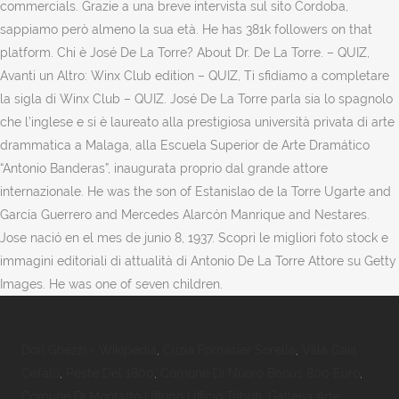
Dori Ghezzi - Wikipedia
,
Clizia Fornasier Sorella
,
Villa Gaia
Cefalù
,
Peste Del 1800
,
Comune Di Nuoro Bonus 800 Euro
,
Comune Di Montalto Uffugo Ufficio Tributi
,
Galleria Arte