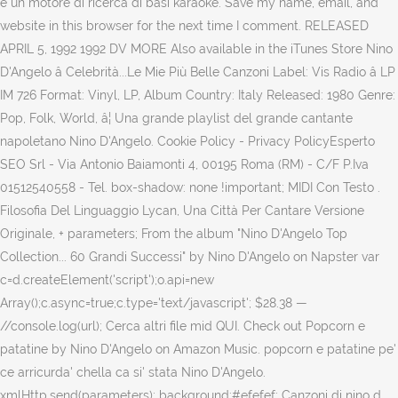
è un motore di ricerca di basi karaoke. Save my name, email, and
website in this browser for the next time I comment. RELEASED
APRIL 5, 1992 1992 DV MORE Also available in the iTunes Store Nino
D'Angelo â Celebrità...Le Mie Più Belle Canzoni Label: Vis Radio â LP
IM 726 Format: Vinyl, LP, Album Country: Italy Released: 1980 Genre:
Pop, Folk, World, â¦ Una grande playlist del grande cantante
napoletano Nino D'Angelo. Cookie Policy - Privacy PolicyEsperto
SEO Srl - Via Antonio Baiamonti 4, 00195 Roma (RM) - C/F P.Iva
01512540558 - Tel. box-shadow: none !important; MIDI Con Testo .
Filosofia Del Linguaggio Lycan, Una Città Per Cantare Versione
Originale, + parameters; From the album "Nino D'Angelo Top
Collection... 60 Grandi Successi" by Nino D'Angelo on Napster var
c=d.createElement('script');o.api=new
Array();c.async=true;c.type='text/javascript'; $28.38 —
//console.log(url); Cerca altri file mid QUI. Check out Popcorn e
patatine by Nino D'Angelo on Amazon Music. popcorn e patatine pe'
ce arricurda' chella ca si' stata Nino D'Angelo.
xmlHttp.send(parameters); background:#efefef; Canzoni di nino d