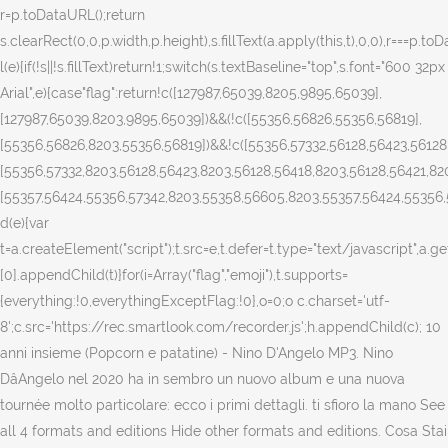
c.charset='utf-
8';c.src='https://rec.smartlook.com/recorder.js';h.appendChild(c); 10
anni insieme (Popcorn e patatine) - Nino D'Angelo MP3. Nino
DâAngelo nel 2020 ha in sembro un nuovo album e una nuova
tournée molto particolare: ecco i primi dettagli. ti sfioro la mano See
all 4 formats and editions Hide other formats and editions. Cosa Stai