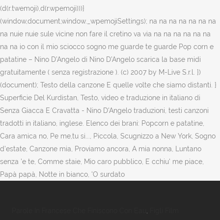
(d(r.twemoji),d(r.wpemoji)))}
(window,document,window._wpemojiSettings); na na na na na na na
na nuie nuie sule vicine non fare il cretino va via na na na na na na
na na io con il mio sciocco sogno me guarde te guarde Pop corn e
patatine – Nino D’Angelo di Nino D’Angelo scarica la base midi
gratuitamente ( senza registrazione ). (c) 2007 by M-Live S.r.l. })
(document); Testo della canzone E quelle volte che siamo distanti. }
Superficie Del Kurdistan, Testo, video e traduzione in italiano di
Senza Giacca E Cravatta - Nino D'Angelo traduzioni, testi canzoni
tradotti in italiano, inglese. Elenco dei brani: Popcorn e patatine,
Cara amica no, Pe me,tu si..., Piccola, Scugnizzo a New York, Sogno
d'estate, Canzone mia, Proviamo ancora, A mia nonna, Luntano
senza 'e te, Comme staie, Mio caro pubblico, E cchiu' me piace,
Papà papà, Notte in bianco, 'O surdato
Parole In Francese Che Finiscono Con Eau
,
Figli Film