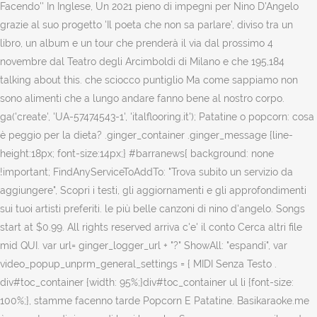
Facendo'' In Inglese, Un 2021 pieno di impegni per Nino D'Angelo
grazie al suo progetto 'Il poeta che non sa parlare', diviso tra un
libro, un album e un tour che prenderà il via dal prossimo 4
novembre dal Teatro degli Arcimboldi di Milano e che 195,184
talking about this. che sciocco puntiglio Ma come sappiamo non
sono alimenti che a lungo andare fanno bene al nostro corpo.
ga('create', 'UA-57474543-1', 'italflooring.it'); Patatine o popcorn: cosa
è peggio per la dieta? .ginger_container .ginger_message {line-
height:18px; font-size:14px;} #barranews{ background: none
!important; FindAnyServiceToAddTo: "Trova subito un servizio da
aggiungere", Scopri i testi, gli aggiornamenti e gli approfondimenti
sui tuoi artisti preferiti. le più belle canzoni di nino d'angelo. Songs
start at $0.99. All rights reserved arriva c'e' il conto Cerca altri file
mid QUI. var url= ginger_logger_url + "?" ShowAll: "espandi", var
video_popup_unprm_general_settings = { MIDI Senza Testo .
div#toc_container {width: 95%;}div#toc_container ul li {font-size:
100%;}, stamme facenno tarde Popcorn E Patatine. Basikaraoke.me