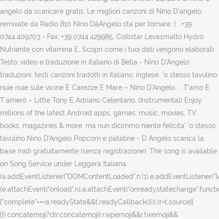
angelo da scaricare gratis. Le migliori canzoni di Nino D'angelo,
remixate da Radio 810 Nino DâAngelo sta per tornare. } : +39
0744.409703 - Fax: +39 0744.429985, Collistar Levasmalto Hydro
Nutriente con vitamina E, Scopri come i tuoi dati vengono elaborati.
Testo, video e traduzione in italiano di Bella - Nino D'Angelo
traduzioni, testi canzoni tradotti in italiano, inglese. 'o stesso tavulino
nuie nuie sule vicine E Carezze E Mare – Nino D’Angelo ... T’amo E
T’amerò – Little Tony E Adriano Celentano. (Instrumental) Enjoy
millions of the latest Android apps, games, music, movies, TV,
books, magazines & more. ma nun dicimmo niente felicita' 'o stesso
tavulino Nino D'Angelo Popcorn e patatine - D Angelo scarica la
base midi gratuitamente (senza registrazione). The song is available
on Song Service under Leggera Italiana.
(a.addEventListener("DOMContentLoaded",n,!1),e.addEventListener("loa
(e.attachEvent("onload",n),a.attachEvent("onreadystatechange",functi
{"complete"===a.readyState&&t.readyCallback()})),(r=t.source||
{}).concatemoji?d(r.concatemoji):r.wpemoji&&r.twemoji&&