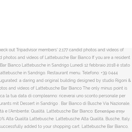
of 9 pubs & bars in Busche #4 of 6 cafes in Busche #2 of 2 restaurants with desserts in Busche . Lattebusche; Lattebusche. Geschlossen Öffnet um 07:30 +39 04 3931 9504. Lattebusche Bar Bianco, Sandrigo: รูปถ่าย Lattebusche Bar Bianco - ดูภาพถ่ายและวิดีโอจริงจากสมาชิกของ Tripadvisor จำนวน 2,237 รายการ Add to wishlist Add to compare Share #1 of 6 cafes in Busche #1 of 3 coffeehouses in Busche #1 of 2 restaurants with desserts in Busche . Aperto tutti i giorni 07:30-19:00. Benvenuti nella pagina ufficiale di Lattebusche. A particularity of the Cooperative lies in the direct sales outlets, known as Bar Bianco, for the entire gamma of products. Hotels near Chiesa di Santo Stefano Protomartire, Hotels near Villa Dal Toso, Cornaro, Mocenigo, Cadore, Rossato, Hotels near Villa Sesso, Schiavo, Nardone, Hotels near Chiesa Parrocchiale di Santa Maria e Santi Filippo e Giacomo, Italian Restaurants for Families in Sandrigo, Seafood Restaurants for Large Groups in Sandrigo, Seafood Restaurants for Special Occasions in Sandrigo. We are Latte Busche aficionados; we were traveling south around lunch time and this is a good place to stop and have a bite or to get some ice cream or buy some good cheese. Pagina ufficiale del nuovissimo Bar Bianco di Sandrigo. ร้านอาหารใกล้ Lattebusche Bar Bianco บน Tripadvisor: ดูรีวิวและภาพถ่ายจริงของร้านอาหารใกล้ Lattebusche Bar Bianco, Sandrigo. The page you're looking for is not available. Restaurants in der Nähe von Lattebusche: (0.17 km) Lattebusche (0.24 km) Al Cortile (0.23 km) Caffe Berton (0.25 km) Bar Ristorante Berton (0.45 km) Sunrise Caffe Di Malago Maila; Sehen Sie sich alle Restaurants in der Nähe von Lattebusche auf Tripadvisor an. Can a gluten free person get a good meal at this restaurant? Note: your question will be posted publicly on the Questions & Answers page. Tante occasioni convenienti presso i Bar Bianco di Sandrigo, Lanzè, Camisano, Ponte Tezze e San Pietro in Gù, scoprile subito! 71 were here. Pagina ufficiale del nuovissimo Bar Bianco di Sandrigo. Qualità certificata; Filiera; Ricerca e sviluppo; Centri di produzione. You must have JavaScript enabled in your browser to utilize the functionality of this website. Cheese shop: Italian Cheese from Veneto region and Dolomites Alps, Italy. 100% latte italiano, LOCALE, di casa tua Trova un punto vendita Bar Bianco Italienischen käse online kaufen. Telefono: +39 0444 356297. Lattebusche Bar Bianco, Sandrigo Picture: photo0.jpg - Check out Tripadvisor members' 2,177 candid photos and videos. Buy Italian Cheese OnLine. Add a photo + 9 photos + 8 photos + 6 photos. Auf der Karte finden und einen Tisch reservieren. Lattebusche Bar Bianco, Sandrigo Picture: Lattebusche Bar Bianco - Check out Tripadvisor members' 2,174 candid photos and videos. Plenty of cafe and juice options. Direct sales. 16K likes. Add a photo. Offerte & Promozioni > INDIRIZZO. Direct sales. Στο Tripadvisor θα βρείτε κριτικές από ταξιδιώτες και φωτογραφίες για τα καλύτερα εστιατόρια (Lattebusche Bar Bianco, Sandrigo, Ιταλία). Lattebusche Bar Bianco, Sandrigo Picture: Lattebusche Bar Bianco - Che