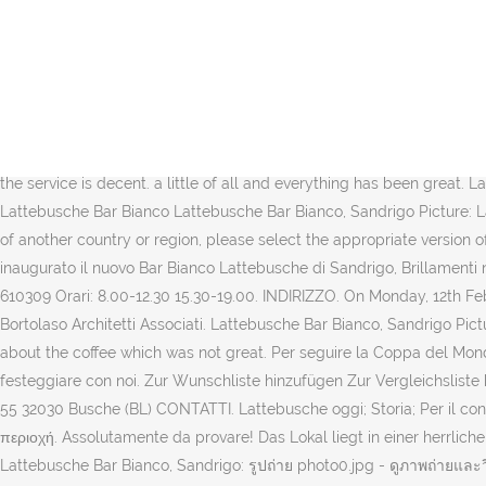
Add a photo + 3 photos + 2 photos. Lattebusche Alta Qualità sempre al top Lattebusche Alta Qualità, Busche, Italy. 100% Alta Qualità Lattebusche. set to comply with COVID-19 rules and the service is decent. Benvenuti nella pagina ufficiale di Lattebusche. Buy Milk online. Lattebusche, #1 von Busche Cafés: 3468 Resenzionen und 12 Fotos. Chiuso lunedì e mercoledì pomeriggio, la domenica, il giorno di Natale, di Pasqua, Pasquetta e il 1° gennaio 100% latte italiano, LOCALE, di casa tua Trova un punto vendita Bar Bianco Closed Opens at 07:30 +39 04 3931 9352. The staff is friendly.More, This is the version of our website addressed to speakers of English in the United States. Busche; Camazzole; Chioggia; Padola; San Pietro in Gù; Sandrigo; Sostenibilità; BAR BIANCO. The staff is friendly. Chiuso il lunedì, mercoledì e domenica pomeriggio, il giorno di Natale, di Pasqua, Pasquetta e il 1° gennaio Bar Bianco; Bar Bianco. Lattebusche Bar Bianco: Εστιατόρια στην περιοχή. Restaurant menu. Restaurant Menü €€€€ Preisspanne pro Person fino a 8 € Via Chizzalunga, 1, Sandrigo +39 04 3931 9504. Restaurant Menü. more. The variety and quality of food is excellent; everything is...set to comply with COVID-19 rules and the service is decent. a little of all and everything has been great. Lattebusche Bar Bianco, Sandrigo Picture: Lattebusche Bar Bianco - Check out Tripadvisor members' 2,177 candid photos and videos of Lattebusche Bar Bianco Lattebusche Bar Bianco, Sandrigo Picture: Lattebusche Bar Bianco - Check out Tripadvisor members' 2,177 candid photos and videos of Lattebusche Bar Bianco If you are a resident of another country or region, please select the appropriate version of Tripadvisor for your country or region in the drop-down menu. New Bar Bianco Lattebusche in Sandrigo Lunedì 12 febbraio 2018 è stato inaugurato il nuovo Bar Bianco Lattebusche di Sandrigo, Brillamenti ne ha curato l’illuminazione sia interna che esterna. New Bar Bianco Lattebusche in Sandrigo. Restaurant menu. Telefono: +39 0444 610309 Orari: 8.00-12.30 15.30-19.00. INDIRIZZO. On Monday, 12th February 2018 the new Bar Bianco Lattebusche in Sandrigo (VI) was inaugurated: a daring and original building designed by studio Rigoni & Bortolaso Architetti Associati. Lattebusche Bar Bianco, Sandrigo Picture: Piatto burrata - Check out Tripadvisor members' 2,192 candid photos and videos of Lattebusche Bar Bianco The only minus point is about the coffee which was not great. Per seguire la Coppa del Mondo di Tiramisù in tempo reale, collegatevi ai loro canali Social o … Indica la tua data di compleanno: riceverai uno sconto personale per festeggiare con noi. Zur Wunschliste hinzufügen Zur Vergleichsliste hinzufügen Teilen #12 von 32 Pubs & Bars in Sandrigo #2 von 5 Restaurants mit Dessert in Sandrigo . Bar Bianco di Busche Via Nazionale, 55 32030 Busche (BL) CONTATTI. Lattebusche oggi; Storia; Per il consumatore; Modello Organizzativo e Codice Etico; Politica per la Qualità e l’Ambiente; Qualità. Lattebusche Bar Bianco: Εστιατόρια στην περιοχή. Assolutamente da provare! Das Lokal liegt in einer herrlichen Gegend zwischen der Piave und den Bellunesischen Dolomiten. 100% Alta Qualità Lattebusche. Lattebusche Alta Qualità, Busche, Italy. Lattebusche Bar Bianco, Sandrigo: รูปถ่าย photo0.jpg - ดูภาพถ่ายและวิดีโอจริงจากสมาชิกของ Tripadvisor จำนวน 2,177 รายการ Product was successfully added to your shopping cart. Lattebusche Bar Bianco, Sandri