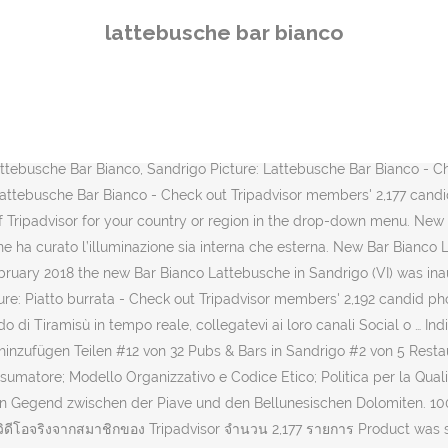
go Picture: Lattebusche Bar Bianco - Check out Tripadvisor members' 2,174 candid photos and videos. Disponibile nelle confezioni da 250g e 500g, lo potete trovare nei nostri punti vendita Bar Bianco, nel nostro e-Commerce "Lattebusche Shop" e nei migliori negozi e supermercati in Veneto! Disponibile nelle confezioni da 250g e 500g, lo potete trovare nei nostri punti vendita Bar Bianco, nel nostro e-Commerce "Lattebusche Shop" e nei migliori negozi e supermercati in Veneto! Telefono: +39 0439 319352. The only minus point is about the coffee which was not greatMore, Such a great spot to get gelato with a great selection! Lattebusche Bar Bianco, Sandrigo Picture: photo0.jpg - Check out Tripadvisor members' 2,237 candid photos and videos. Lattebusche. Lattebusche Bar Bianco, Sandrigo Picture: photo0.jpg - Check out Tripadvisor members' 2,237 candid photos and videos of Lattebusche Bar Bianco Die Geschichte der Bar Bianco geht auf das Jahr 1969 zurück, als Lattebusche beschloss, in der Nähe der Molkerei einen Laden für den Direktverkauf der Käsereiprodukte und daneben eine Bar, in der nur alkoholfreie Getränke verkauft werden, zu eröffnen. Aperto tutti i giorni Chiuso domenica pomeriggio 08.00-12.30 15.30-19.00. ร้านอาหารใกล้ Lattebusche Bar Bianco บน Tripadvisor: ดูรีวิวและภาพถ่ายจริงของร้านอาหารใกล้ Lattebusche Bar Bianco, Sandrigo. Lattebusche Bar Bianco: Quick bite while traveling - See 57 traveler reviews, 28 candid photos, and great deals for Sandrigo, Italy, at Tripadvisor. Per seguire la Coppa del Mondo di Tiramisù in tempo reale, collegatevi ai loro canali Social o … Lattebusche, Busche Picture: Interno del bar Bianco - Check out Tripadvisor members' 110 candid photos and videos. The Bar Bianco dairy outlet is located in a superb natural environment nestling between the River Piave and the Belluno Dolomites. Vi raccontiamo, insieme a Matteo Bortoli, responsabile marketing di Lattebusche, il Bar Bianco di Busche (Belluno) che quest'anno festeggia 50 anni di attività. Bar Bianco is a brand born in 1975, when Lattebusche decided to open a direct sales shop for dairy products flanked by a bar for selling non-alcoholic products only, hence the name “Bar Bianco” that is reminiscent of the white color of milk and its derivatives. Più lentamente, ma arriviamo: il nostro impegno per i tuoi ordini non si ferma! I have tried...a little of all and everything has been great. Via Nazionale, 5932030 Busche, Cesiomaggiore BLItalia. Lattebusche Bar Bianco, Sandrigo Picture: Lattebusche Bar Bianco - Check out Tripadvisor members' 2,224 candid photos and videos. Restaurants near Lattebusche Bar Bianco, Sandrigo on Tripadvisor: Find traveller reviews and candid photos of dining near Lattebusche Bar Bianco in Sandrigo, Province of Vicenza. Lattebusche Bar Bianco, Sandrigo Picture: photo0.jpg - Check out Tripadvisor members' 2,177 candid photos and videos. JavaScript seems to be disabled in your browser. Erstklassige italienische g.U.-Käse: Grana Padano, Piave DOP, Asiago DOP, Montasio DOP. 71 were here. Back to homepage. A particularity of the Cooperative lies in the direct sales outlets, known as Bar Bianco, for the entire gamma of products. Bar Bianco di Lanzè Via Capparozzo, 9 36050 Quinto Vicentino (VI) CONTATTI. Daher stammt der Name „Bianco“ (weiß), der an die weiße Farbe der Milch und der Milchprodukte erinnert. No info on opening hours +39 04 3785 2216. Add to wishlist Add to compare Share #3 
lattebusche bar bianco