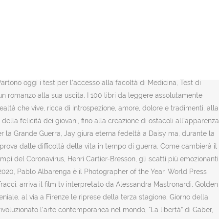
vono assolutamente leggere per capire come la nostra società sia diventata quella che è oggi. 17-ott-2020 - Esplora la bacheca "sfide" di yuumeeko su Pinterest. Per eseguire una ricerca è necessario specificare un termine, un genere, un editore oppure un codice Ean. I 100 libri del secolo sono una selezione dei libri considerati come i cento migliori del XX secolo, compilata nella primavera del 1999 per mezzo di un sondaggio realizzato grazie alla catena di negozi francese Fnac e al quotidiano parigino Le Monde.La lista di titoli acclamati mescola grandi romanzi con poesia, teatro, e fumetto. I migliori libri da leggere. Find the best information and most relevant links on all topics related toThis domain may be for sale! Il romanzo narra la storia di Patrick Bateman, un consulente finanziario di Manhattan che vive in un lussuoso appartamento in centro. Nella bella cornice di una Verona rinascimentale, si consuma la più triste e cruenta storia d’amore di tutti i tempi. Che tu sia un imprenditore, uno startupper o uno studente, se stai leggendo questo articolo, sicuramente vuoi sapere quali sono i migliori libri di business che siano mai stati scritti e questo è già un segnale positivo.. Amadeus lascia? Business & Startup. Scopri i bestseller e libri più belli del 2019 secondo IBS! Cosa leggere in attesa di andare al cinema? picnici ad hanging rock della lindsay. I 100 migliori libri di sempre Identificare i migliori libri di sempre non è così semplice come sembra; difatti negli anni sono state elaborate molte liste, a volte molto diverse fra loro. Quindi: carta e penna e cominciate ad aggiungere e togliere titoli dalla vostra lista. Narciso è un giovane monaco dedito alla cultura e con uno spiccato talento nel capire l’animo delle persone. Sviluppa le abitudini da RICCO: http://www.motivazione.guru Il romanzo è uno dei capolavori di Lewis Carrol, che tratteggia l’avventura del diventare grandi dipingendo un universo “strambo” e “capovolto”, una sorta di antitesi al mondo vittoriano da cui Alice proviene. Patrick trascorre le sue giornate insieme ai colleghi di Wall Street, tra locali alla moda, palestre esclusive e circoli con la migliore cocaina della città, ma quando cala la notte si trasforma in uno spietato serial killer. REA Milano: 1428290 Tutti i dettagli su chi siamo, Libri e romanzi da leggere almeno una volta nella vita, prima di morire. Ci auguriamo di aver fornito qualche spunto interessante per dei libri belli da leggere, “di genere” e non. Herman Melville, Moby Dick, (altre edizioni). Novembre 20, 2019 Eccoti! La storia è ambientata durante una guerra, in cui un aereo precipita su un’isola. È difficile se non impossibile rispondere a questa domanda. A sconvolgere l’equilibrio del romanzo è l’uccisione di Fëdor, di cui inizialmente viene accusato Dimitrij, il primo figlio, in quanto sia lui che il padre si innamorano della stessa donna, Grusenka. Acquista su Amazon. Con questo romanzo, Cervantes testimonia la crisi di fiducia del suo tempo e l’inadeguatezza della nobiltà dell’epoca nel fronteggiare un mondo senza ideali. Non è un vero e proprio romanzo