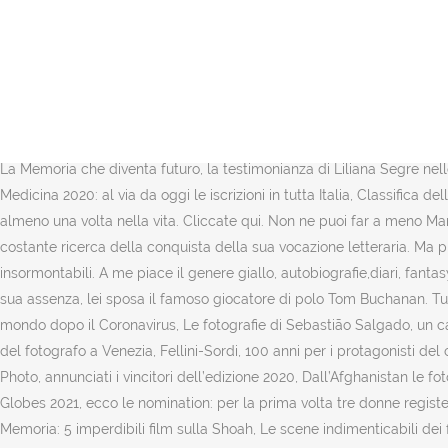
Una lucida e agghiacciante rappresentazione del totalitarismo e uno dei migliori libri mai scritti. Considerato un classico della letteratura per l’infanzia, quella delle sorelle March è storia senza tempo, ancora adesso molto attuale e amata dai giovani. Harper Lee - Fred Fordham, Il buio oltre la siepe. Ecco cosa si nasconde dietro i selfie degli adolescenti, Come possiamo vivere l’amore oggi con la paura del contatto fisico, Lontananza e desiderio: il segreto dell’amore al tempo del coronavirus, Freud, come il trauma cambia la nostra percezione del mondo, Perché la zucca è il simbolo di Halloween. Il y a 4 années. La mucca viola. Scoprili tutti . Le avventure che caratterizzano la vita di David Copperfield prendono in realtà ispirazione da esperienze vissute dallo stesso Dickens, che tuttavia riesce ad andare ben oltre il banale autobiografismo e a realizzare una delle “commedie umane” più lette di ogni tempo. Tra i migliori libri per imprenditori c’è sicuramente questo. L’errore da non commettere, Candelora, cosa significa e perché si celebra il 2 febbraio, Perché si dice “fare la figura del cioccolataio”, “Voltagabbana”, ecco il significato della parola tanto in uso oggi, Come spiegare in classe la Shoah ai bambini, La Memoria che diventa futuro, la testimonianza di Liliana Segre nelle scuole, Test di medicina, in tilt il sito dove poter leggere i risultati, Partono oggi i test per l’accesso alla facoltà di Medicina, Test di Medicina 2020: al via da oggi le iscrizioni in tutta Italia, Classifica delle migliori università under 50: le migliori italiane, Come promuovere un romanzo alla sua uscita, I 100 libri da leggere assolutamente almeno una volta nella vita. Cliccate qui. Non ne puoi far a meno Marcel racconta i suoi ricordi, i moti della sua anima per farci capire la realtà che vive, ricca di introspezione, amore, dolore e tradimenti, alla costante ricerca della conquista della sua vocazione letteraria. Ma pregiudizi, malintesi e orgoglio renderanno non affatto facile la ricerca della felicità dei giovani, fino alla creazione di ostacoli all’apparenza insormontabili. A me piace il genere giallo, autobiografie,diari, fantasy.. No romanzi, classici ecc.. Répondre Enregistrer. Prima di partire per la Grande Guerra, Jay giura eterna fedeltà a Daisy ma, durante la sua assenza, lei sposa il famoso giocatore di polo Tom Buchanan. Tuttavia, i tempi sono duri e la speranza di Ida viene presto messa alla prova dalle difficoltà della vita in tempo di guerra. Come cambierà il mondo dopo il Coronavirus, Le fotografie di Sebastião Salgado, un canto d’amore al pianeta Terra, 100 fotografi raccontato il mondo ai tempi del Coronavirus, Henri Cartier-Bresson, gli scatti più emozionanti del fotografo a Venezia, Fellini-Sordi, 100 anni per i protagonisti del cinema italiano in mostra a Roma, Sony World Photography Awards 2020, Pablo Albarenga è il Photographer of the Year, World Press Photo, annunciati i vincitori dell’edizione 2020, Dall’Afghanistan le foto incredibili di Lorenzo Tugnoli, finalista al World Press Photo, Carla Fracci, arriva il film tv interpretato da Alessandra Mastronardi, Golden Globes 2021, ecco le nomination: per la prima volta tre donne registe, L’eccezionale vita di Artemisia Gentileschi in un docufilm, L’amica geniale, al via a Firenze le riprese della terza stagione, Giorno della Memoria: 5 imperdibili film sulla Shoah, Le scene indimenticabili dei film ambi