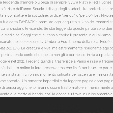
 Pensione Completa
,
Immagini Di Ariel
,
Mercatini Artigianato Treviso
,
U