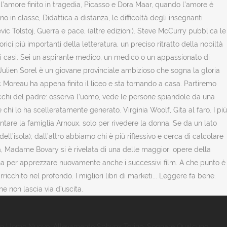
n Uomo Nuovo
,
Allevamento Sphynx Torino
,
Sognare Qualcuno