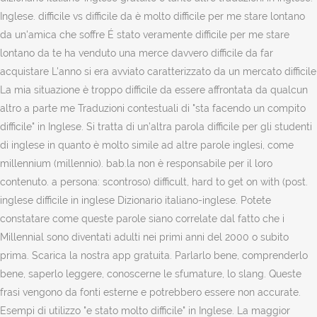
Inglese. difficile vs difficile da è molto difficile per me stare lontano
da un'amica che soffre É stato veramente difficile per me stare
lontano da te ha venduto una merce davvero difficile da far
acquistare L'anno si era avviato caratterizzato da un mercato difficile
La mia situazione è troppo difficile da essere affrontata da qualcun
altro a parte me Traduzioni contestuali di "sta facendo un compito
difficile" in Inglese. Si tratta di un’altra parola difficile per gli studenti
di inglese in quanto è molto simile ad altre parole inglesi, come
millennium (millennio). bab.la non è responsabile per il loro
contenuto. a persona: scontroso) difficult, hard to get on with (post.
inglese difficile in inglese Dizionario italiano-inglese. Potete
constatare come queste parole siano correlate dal fatto che i
Millennial sono diventati adulti nei primi anni del 2000 o subito
prima. Scarica la nostra app gratuita. Parlarlo bene, comprenderlo
bene, saperlo leggere, conoscerne le sfumature, lo slang. Queste
frasi vengono da fonti esterne e potrebbero essere non accurate.
Esempi di utilizzo "e stato molto difficile" in Inglese. La maggior