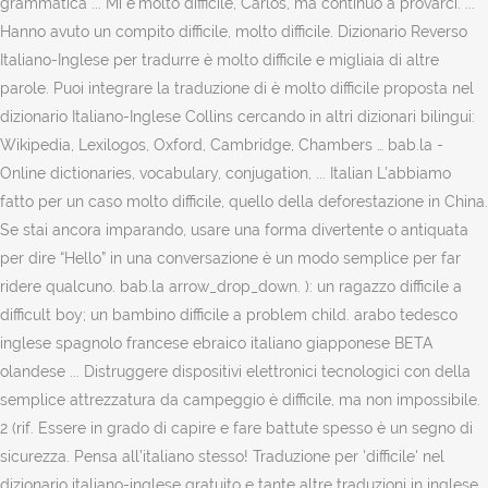
grammatica ... Mi e'molto difficile, Carlos, ma continuo a provarci. ...
Hanno avuto un compito difficile, molto difficile. Dizionario Reverso
Italiano-Inglese per tradurre è molto difficile e migliaia di altre
parole. Puoi integrare la traduzione di è molto difficile proposta nel
dizionario Italiano-Inglese Collins cercando in altri dizionari bilingui:
Wikipedia, Lexilogos, Oxford, Cambridge, Chambers … bab.la -
Online dictionaries, vocabulary, conjugation, ... Italian L'abbiamo
fatto per un caso molto difficile, quello della deforestazione in China.
Se stai ancora imparando, usare una forma divertente o antiquata
per dire “Hello” in una conversazione è un modo semplice per far
ridere qualcuno. bab.la arrow_drop_down. ): un ragazzo difficile a
difficult boy; un bambino difficile a problem child. arabo tedesco
inglese spagnolo francese ebraico italiano giapponese BETA
olandese ... Distruggere dispositivi elettronici tecnologici con della
semplice attrezzatura da campeggio è difficile, ma non impossibile.
2 (rif. Essere in grado di capire e fare battute spesso è un segno di
sicurezza. Pensa all’italiano stesso! Traduzione per 'difficile' nel
dizionario italiano-inglese gratuito e tante altre traduzioni in inglese.