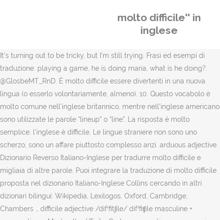
molto difficile'' in
inglese
It's turning out to be tricky, but I'm still trying. Frasi ed esempi di
traduzione: playing a game, he is doing maria, what is he doing?.
@GlosbeMT_RnD. È molto difficile essere divertenti in una nuova
lingua (o esserlo volontariamente, almeno). 10. Questo vocabolo è
molto comune nell’inglese britannico, mentre nell’inglese americano
sono utilizzate le parole “lineup” o “line”. La risposta è molto
semplice: l’inglese è difficile. Le lingue straniere non sono uno
scherzo, sono un affare piuttosto complesso anzi. arduous adjective.
Dizionario Reverso Italiano-Inglese per tradurre molto difficile e
migliaia di altre parole. Puoi integrare la traduzione di molto difficile
proposta nel dizionario Italiano-Inglese Collins cercando in altri
dizionari bilingui: Wikipedia, Lexilogos, Oxford, Cambridge,
Chambers … difficile adjective /difˈfitʃile/ difˈfiʧile masculine +