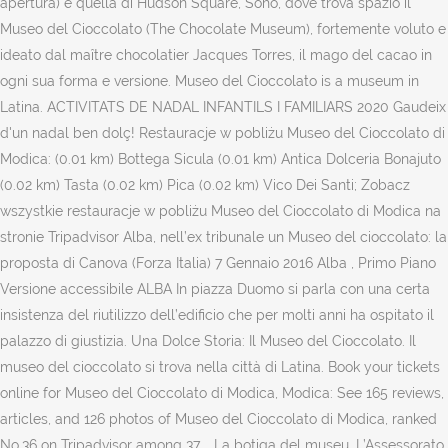
apertura) è quella di Hudson Square, Soho, dove trova spazio il
Museo del Cioccolato (The Chocolate Museum), fortemente voluto e
ideato dal maître chocolatier Jacques Torres, il mago del cacao in
ogni sua forma e versione. Museo del Cioccolato is a museum in
Latina. ACTIVITATS DE NADAL INFANTILS I FAMILIARS 2020 Gaudeix
d'un nadal ben dolç! Restauracje w pobliżu Museo del Cioccolato di
Modica: (0.01 km) Bottega Sicula (0.01 km) Antica Dolceria Bonajuto
(0.02 km) Tasta (0.02 km) Pica (0.02 km) Vico Dei Santi; Zobacz
wszystkie restauracje w pobliżu Museo del Cioccolato di Modica na
stronie Tripadvisor Alba, nell’ex tribunale un Museo del cioccolato: la
proposta di Canova (Forza Italia) 7 Gennaio 2016 Alba , Primo Piano
Versione accessibile ALBA In piazza Duomo si parla con una certa
insistenza del riutilizzo dell’edificio che per molti anni ha ospitato il
palazzo di giustizia. Una Dolce Storia: Il Museo del Cioccolato. Il
museo del cioccolato si trova nella città di Latina. Book your tickets
online for Museo del Cioccolato di Modica, Modica: See 165 reviews,
articles, and 126 photos of Museo del Cioccolato di Modica, ranked
No.36 on Tripadvisor among 37 … La botiga del museu. L’Assessorato