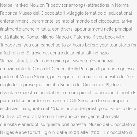
Norba, ranked No.2 on Tripadvisor among 9 attractions in Norma.
Fabbrica Museo del Cioccolato Il villaggio tematico di educational
entertainment liberamente ispirato al mondo del cioccolato, arriva
finalmente anche in Italia, con diversi appuntamenti nelle principali
città italiane: Roma, Milano, Napoli e Palermo. If you book with
Tripadvisor, you can cancel up to 24 hours before your tour starts for
a full refund. Si trova nel centro della città, all'indirizzo:
Wijnzakstraat, 2. Un luogo unico per vivere un’esperienza
emozionante: la Casa del Cioccolato ® Perugina.Il percorso goloso
parte dal Museo Storico, per scoprire la storia e le curiosità dell’oro
degli dei, e prosegue fino alla Scuola del Cioccolato ®, dove
diventare maestri cioccolatieri e creare piccoli capolavori di bontà.E
per un dolce ricordo, non manca il Gift Shop con le sue proposte
esclusive. Inaugurato nel 2014 in un’ala del prestigioso Palazzo della
Cultura, offre ai visitatori un itinerario coinvolgente che svela
curiosità e aneddoti su questa prelibatezza. Museo del Cioccolato a
Bruges è aperto tutti i giorni dalle 10:00 alle 17:00. . Il cioccolato si