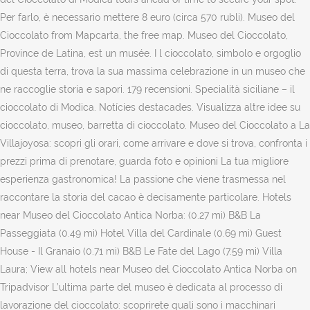
Per farlo, è necessario mettere 8 euro (circa 570 rubli). Museo del
Cioccolato from Mapcarta, the free map. Museo del Cioccolato,
Province de Latina, est un musée. I l cioccolato, simbolo e orgoglio
di questa terra, trova la sua massima celebrazione in un museo che
ne raccoglie storia e sapori. 179 recensioni. Specialità siciliane – il
cioccolato di Modica. Notícies destacades. Visualizza altre idee su
cioccolato, museo, barretta di cioccolato. Museo del Cioccolato a La
Villajoyosa: scopri gli orari, come arrivare e dove si trova, confronta i
prezzi prima di prenotare, guarda foto e opinioni La tua migliore
esperienza gastronomica! La passione che viene trasmessa nel
raccontare la storia del cacao è decisamente particolare. Hotels
near Museo del Cioccolato Antica Norba: (0.27 mi) B&B La
Passeggiata (0.49 mi) Hotel Villa del Cardinale (0.69 mi) Guest
House - Il Granaio (0.71 mi) B&B Le Fate del Lago (7.59 mi) Villa
Laura; View all hotels near Museo del Cioccolato Antica Norba on
Tripadvisor L’ultima parte del museo è dedicata al processo di
lavorazione del cioccolato: scoprirete quali sono i macchinari