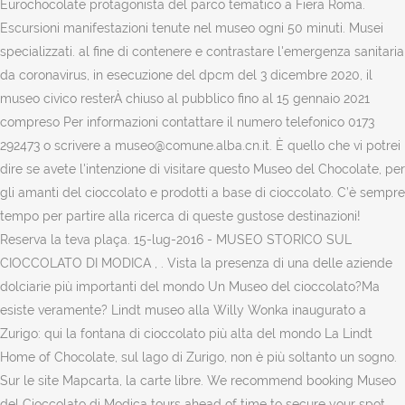
Eurochocolate protagonista del parco tematico a Fiera Roma.
Escursioni manifestazioni tenute nel museo ogni 50 minuti. Musei
specializzati. al fine di contenere e contrastare l'emergenza sanitaria
da coronavirus, in esecuzione del dpcm del 3 dicembre 2020, il
museo civico resterÀ chiuso al pubblico fino al 15 gennaio 2021
compreso Per informazioni contattare il numero telefonico 0173
292473 o scrivere a museo@comune.alba.cn.it. È quello che vi potrei
dire se avete l'intenzione di visitare questo Museo del Chocolate, per
gli amanti del cioccolato e prodotti a base di cioccolato. C’è sempre
tempo per partire alla ricerca di queste gustose destinazioni!
Reserva la teva plaça. 15-lug-2016 - MUSEO STORICO SUL
CIOCCOLATO DI MODICA , . Vista la presenza di una delle aziende
dolciarie più importanti del mondo Un Museo del cioccolato?Ma
esiste veramente? Lindt museo alla Willy Wonka inaugurato a
Zurigo: qui la fontana di cioccolato più alta del mondo La Lindt
Home of Chocolate, sul lago di Zurigo, non è più soltanto un sogno.
Sur le site Mapcarta, la carte libre. We recommend booking Museo
del Cioccolato di Modica tours ahead of time to secure your spot.