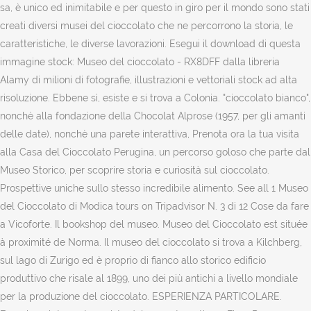
sa, è unico ed inimitabile e per questo in giro per il mondo sono stati
creati diversi musei del cioccolato che ne percorrono la storia, le
caratteristiche, le diverse lavorazioni. Esegui il download di questa
immagine stock: Museo del cioccolato - RX8DFF dalla libreria
Alamy di milioni di fotografie, illustrazioni e vettoriali stock ad alta
risoluzione. Ebbene sì, esiste e si trova a Colonia. "cioccolato bianco",
nonchè alla fondazione della Chocolat Alprose (1957, per gli amanti
delle date), nonchè una parete interattiva, Prenota ora la tua visita
alla Casa del Cioccolato Perugina, un percorso goloso che parte dal
Museo Storico, per scoprire storia e curiosità sul cioccolato.
Prospettive uniche sullo stesso incredibile alimento. See all 1 Museo
del Cioccolato di Modica tours on Tripadvisor N. 3 di 12 Cose da fare
a Vicoforte. Il bookshop del museo. Museo del Cioccolato est située
à proximité de Norma. Il museo del cioccolato si trova a Kilchberg,
sul lago di Zurigo ed è proprio di fianco allo storico edificio
produttivo che risale al 1899, uno dei più antichi a livello mondiale
per la produzione del cioccolato. ESPERIENZA PARTICOLARE.