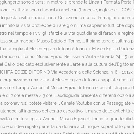
giungerlo sono diversi: In metro, si prende la Linea 1 Fermata Porta N
zione, le attività sono disponibili anche in (francese, inglese e ... C
uesta civiltà straordinaria. Collezione e ricerca Immagini, documenti 
infinito la visita protrebbe durare giorni, ma sappiamo tutti che dopo 
o nel tempo e rivivi gli sfarzi e la vita quotidiana di faraoni e regine
lizza sulla mappa). Museo Egizio di Torino, ... Il piano terra è l’ultim
 tua famiglia al Museo Egizio di Torino! Torino: il Museo Egizio Parte
amoso di Torino. Museo Egizio: Bellissima Visita - Guarda 24.115 recens
llo del Cairo, dedicato esclusivamente all’arte e alla cultura dell’
A’ EGIZIE DI TORINO Via Accademia delle Scienze, n. 6 – 10123 Torin
e organizzando una visita al Museo Egizio di Torino, sappiate che la f
nza nel tempo. Accedi al Museo Egizio di Torino e lasciati stregare d
ta è di 2 ore e mezza / 3 ore. L’audioguida presenta differenti opzion
za coronavirus) potete visitare il Canale Youtube con le Passeggiate v
alutandoci all'ingresso del centro espositivo. Il museo delle antichit
iviltà e cultura egizia. Anche il Museo Egizio di Torino fa grande affida
rino è un'idea regalo perfetta da donare a chiunque, soprattutto per t