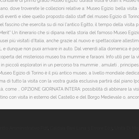
ie di primo grado Museo Egizio: durata visita e orari Il Museo è str
no, dove troverete le collezioni relative a: Museo Egizio: bella visita 
di eventi e idee quello proposto dallo staff del museo Egizio di Torino; 
 fascino che esercita su di noi l’antico Egitto, il tempo della visita p
 Merit” Un itinerario che si dipana nella storia del famoso Museo Egizio
usei più visitati d’Italia, anche grazie al nuovo e spettacolare alles
e dunque non puoi arrivare in auto. Dal venerdì alla domenica è possib
scoperta del misterioso museo tra mummie e faraoni. Info utili per la v
 in piccoli esploratori in un percorso tra mummie , amuleti , principes
Museo Egizio di Torino è il più antico museo, a livello mondiale dedicat
 di tutto la visita con la vostra guida esclusiva partirà dal piano Ipo
vità, come … OPZIONE GIORNATA INTERA: possibilità di abbinare la vis
o con visita in esterno del Castello e del Borgo Medievale o, ancora
itto Amministrativo Pdf
,
Caldaia Baxi Luna 3 Errore E03
,
Unità Di Mis