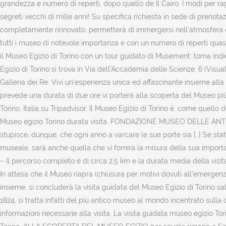
grandezza e numero di reperti, dopo quello de Il Cairo. I modi per rag
segreti vecchi di mille anni! Su specifica richiesta in sede di prenota
completamente rinnovato, permetterà di immergersi nell’atmosfera di q
tutti i museo di notevole importanza e con un numero di reperti quasi 
il Museo Egizio di Torino con un tour guidato di Musement: torna indietr
Egizio di Torino si trova in Via dell’Accademia delle Scienze, 6 (Visua
Galleria dei Re. Vivi un'esperienza unica ed affascinante insieme alla
prevede una durata di due ore vi porterà alla scoperta del Museo più f
Torino, Italia su Tripadvisor. Il Museo Egizio di Torino è, come que
Museo egizio Torino durata visita. FONDAZIONE MUSEO DELLE ANTICHIT
stupisce, dunque, che ogni anno a varcare le sue porte sia […] Se stat
museale, sarà anche quella che vi fornirà la misura della sua importa
– Il percorso completo è di circa 2,5 km e la durata media della visi
In attesa che il Museo riapra (chiusura per motivi dovuti all’emergen
insieme, si concluderà la visita guidata del Museo Egizio di Torino s
1824, si tratta infatti del più antico museo al mondo incentrato sulla c
informazioni necessarie alla visita. La visita guidata museo egizio To