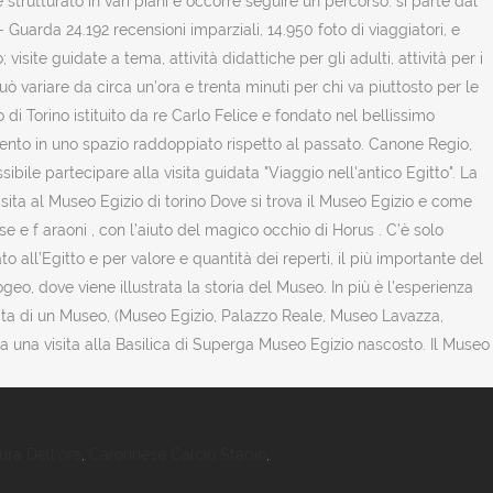
utturato in vari piani e occorre seguire un percorso: si parte dal
- Guarda 24.192 recensioni imparziali, 14.950 foto di viaggiatori, e
visite guidate a tema, attività didattiche per gli adulti, attività per i
uò variare da circa un’ora e trenta minuti per chi va piuttosto per le
 di Torino istituito da re Carlo Felice e fondato nel bellissimo
timento in uno spazio raddoppiato rispetto al passato. Canone Regio,
ile partecipare alla visita guidata "Viaggio nell'antico Egitto". La
isita al Museo Egizio di torino Dove si trova il Museo Egizio e come
se e f araoni , con l’aiuto del magico occhio di Horus . C’è solo
o all’Egitto e per valore e quantità dei reperti, il più importante del
geo, dove viene illustrata la storia del Museo. In più è l'esperienza
ita di un Museo, (Museo Egizio, Palazzo Reale, Museo Lavazza,
 una visita alla Basilica di Superga Museo Egizio nascosto. Il Museo
ura Dell'ora
,
Caronnese Calcio Stadio
,