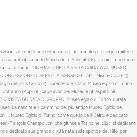
06, che ... di nuova generazione che darà l’opportunità di scegliere
oggi ci permette di ammirare alcuni dei reperti meglio conservati al
ltà del Nilo e, vista la qualità ed il valore storico-artistico dei
 alle 19, visite… Faraoni, mummie, statue gigantesche: non c’è dubbio
o anche come Museo Egizio, è un museo archeologico che ospita una
eo di reperti egiziani al mondo, dopo quello del Cairo. Per quanto
uddivisi in sale che ti presentano in ordine cronologico cinque millenni
o,considerato il secondo Museo delle Antichità’ Egizie più’ importante
Politecnico di Torino. ITINERARIO DELLA VISITA GUIDATA AL MUSEO
io.it CONCESSIONE DI SERVIZI AI SENSI DELL’ART. Misure Covid-19
ntagio del virus Covid-19. Durante la Visita al Museo egizio di Torino
i potranno scoprire i capolavori del Museo e gli aspetti più
EGIZIO VISITA GUIDATA DI GRUPPO. Museo egizio di Torino: durata
seo. La nascita e il cammino del più antico Museo Egizio del
. Il Museo Egizio di Torino, come quello de Il Cairo, è dedicato
i, Jean-François Champollion, che giunse a Torino nel 1824, si dedicano
mondo dedicato alla grande civiltà nata sulle sponde del Nilo, per