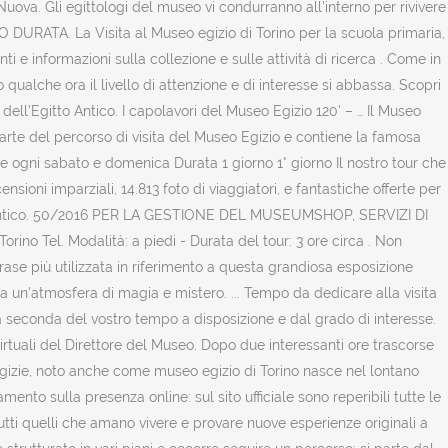
uova. Gli egittologi del museo vi condurranno all'interno per rivivere
OSTO DURATA. La Visita al Museo egizio di Torino per la scuola primaria,
e informazioni sulla collezione e sulle attività di ricerca . Come in
qualche ora il livello di attenzione e di interesse si abbassa. Scopri
 dell'Egitto Antico. I capolavori del Museo Egizio 120’ – … Il Museo
a parte del percorso di visita del Museo Egizio e contiene la famosa
nze ogni sabato e domenica Durata 1 giorno 1° giorno Il nostro tour che
ioni imparziali, 14.813 foto di viaggiatori, e fantastiche offerte per
Egitto antico. 50/2016 PER LA GESTIONE DEL MUSEUMSHOP, SERVIZI DI
o Tel. Modalità: a piedi - Durata del tour: 3 ore circa . Non
rase più utilizzata in riferimento a questa grandiosa esposizione
a un'atmosfera di magia e mistero. ... Tempo da dedicare alla visita
i a seconda del vostro tempo a disposizione e dal grado di interesse.
irtuali del Direttore del Museo. Dopo due interessanti ore trascorse
à egizie, noto anche come museo egizio di Torino nasce nel lontano
mento sulla presenza online: sul sito ufficiale sono reperibili tutte le
utti quelli che amano vivere e provare nuove esperienze originali a