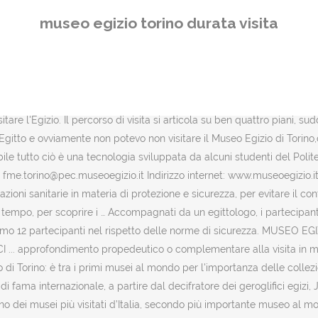
 ben 2 volte , ovvero prima e dopo i Giochi Olimpici Invernali del 20
museo egizio torino durata visita
ta e la conservazione di reperti è stato un processo durato secoli che 
useale più antica, a livello mondiale, completamente dedicata alla civi
lla del Cairo. 164 DEL D.LGS. I venerdì 2, 9, 16, 23 e 30 agosto 2019,
erienza incredibile per i più piccoli. Il Museo Egizio di Torino, not
ato fondato nel 1824 ed è considerato il più antico e significativo mus
itare l'Egizio. Il percorso di visita si articola su ben quattro piani, s
co Egitto e ovviamente non potevo non visitare il Museo Egizio di Torin
ibile tutto ciò è una tecnologia sviluppata da alcuni studenti del 
l: fme.torino@pec.museoegizio.it Indirizzo internet: www.museoegiz
dazioni sanitarie in materia di protezione e sicurezza, per evitare il co
l tempo, per scoprire i … Accompagnati da un egittologo, i partecipant
ssimo 12 partecipanti nel rispetto delle norme di sicurezza. MUSEO 
... approfondimento propedeutico o complementare alla visita in mu
rino: è tra i primi musei al mondo per l'importanza delle collezioni
i di fama internazionale, a partire dal decifratore dei geroglifici egiz
è uno dei musei più visitati d’Italia, secondo più importante museo al 