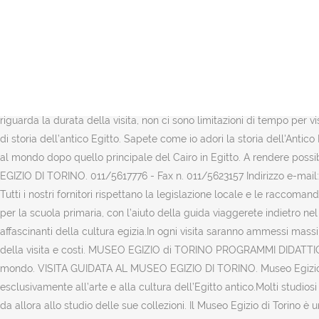
Noi abbiamo avuto la fortuna di visitare questo importantissimo museo
percorsi di visita differenziati per contenuti e durata (es. La raccol
mondo. Il famoso ed apprezzato Museo Egizio di Torino è la struttura m
reperti, la più importante dell’intero globo, immediatamente dopo que
che una visita al Museo Egizio di Torino possa essere davvero un’esp
delle più grandi collezioni di reperti dell'antico Egitto.Il museo è st
riguarda la durata della visita, non ci sono limitazioni di tempo per vis
di storia dell’antico Egitto. Sapete come io adori la storia dell'Anti
al mondo dopo quello principale del Cairo in Egitto. A rendere poss
EGIZIO DI TORINO. 011/5617776 - Fax n. 011/5623157 Indirizzo e-mai
Tutti i nostri fornitori rispettano la legislazione locale e le raccoman
per la scuola primaria, con l’aiuto della guida viaggerete indietro ne
affascinanti della cultura egizia.In ogni visita saranno ammessi ma
della visita e costi. MUSEO EGIZIO di TORINO PROGRAMMI DIDATTICI 
mondo. VISITA GUIDATA AL MUSEO EGIZIO DI TORINO. Museo Egizio di To
esclusivamente all’arte e alla cultura dell’Egitto antico.Molti studios
da allora allo studio delle sue collezioni. Il Museo Egizio di Torino 