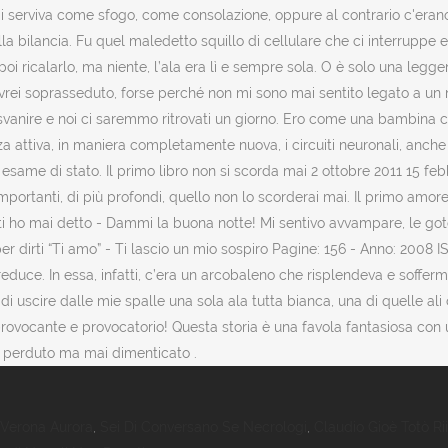
 Verona Aurora
,
Sei Di Conversano Se Necrologi
,
Claudio Gioè Totò Ri