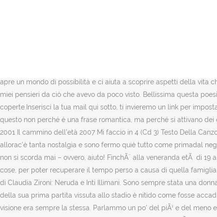
Il primo amore non si scorda mai. Adesso quel giorno è arrivato. CONDIVIDI. Mi accarezzÃ² la testa, mi diete un ultimo bacio e mi disse "Dai, ci sentiamo domani" e come se stessi camminando su una nuvola, andai alla macchina, misi in moto e andai verso casa. Il primo amore non si scorda mai eppure il tempo passa su di noi quella promessa fatta a casa tua non litighiamo più per gelosia il primo amore non si scorda mai e forse tutto questo tu lo sai anche se ci incontriamo a non t'accorgi di me sei sempre quella che un giorno si stringeva forte a me Sembra che tu abbia un po' esagerato, assicuraci che tu non sia un robot! Fosse facile! E, come ben sappiamo, il primo amore non si scorda mai… Il prendere il numero di maglia di Abass? tags: - "Mah, in effetti anche a me piacerebbe vederti, perÃ² posso solo al volo perchÃ¨ devo andare da un cliente" mi disse lui con la sua voce calda, tanto calda da farmi fremere... - "Facciamo cosÃ¬, visto che io sto tornando, tu stai andando, ci incrociamo a metÃ strada, ti vedo, ci salutiamo e poi ognuno va per la sua strada". Piccoli ricordi... un gesto una premura or che fe Il primo amore non si scorda mai: il perché in 8 motivi 7 Dicembre 2018 Oltre al primo bacio, il primo amore ci apre un mondo di possibilità e ci aiuta a scoprire aspetti della vita che ci … Ero ancora obesa, ancora "sfigata", ma sapevo di poter dare e ricevere molto. #mrrobot Ripresi a camminare senza distogliere i miei pensieri da ciò che avevo da poco visto. Bellissima questa poesia. Ci si sente come se si stesse vivendo un sogno e si pensa che nulla possa cambiare quella situazione. Niente paura, hai le spalle coperte.Inserisci la tua mail qui sotto, ti invieremo un link per impostarne una nuova. Volevo amore, volevo sentire il cuore battere, provare cosa volesse dire AMARE! Il primo amore non si scorda mai, e questo non perché è una frase romantica, ma perché si attivano dei circuiti neuronali dell’ansia e della paura, che provocano in noi una specie di trauma. #serieTv Album È contenuto nei seguenti album: 2001 Il cammino dell’età 2007 Mi faccio in 4 (Cd 3) Testo Della Canzone Il primo amore non si scorda mai di Gigi D’Alessio E mi ritrovo quidi tempo ne è passatoma i ricordi della scuolasono vivi come allorac’è tanta nostalgia e sono fermo quiè tutto come primadal negozio […] #amore Robot la serie che ci fa capire cos'Ã¨ un " HACKER ". Come facevo a dirgli 19?! Durata: 04:04 30/03/2016. Il primo amore non si scorda mai – ovvero, aiuto! FinchÃ¨ alla veneranda etÃ di 19 anni, passai immediatamente dalla pubertÃ alla giovinezza dove mi resi conto che l'unico modo per vivere era quello di fare le peggio cose, per poter recuperare il tempo perso a causa di quella famiglia che per troppo tempo mi aveva tenuto a freno. Vagavo senza meta lungo una strada larga e deserta. Il primo amore non si scorda mai di Claudia Zironi: Neruda e Inti Illimani. Sono sempre stata una donna dalle grandi forme. Il primo amore non si scorda mai: Maradona nel ricordo di Giovanni Carrassi Aveva solo 9 anni Giovanni ma il ricordo della sua prima partita vissuta allo stadio è nitido come fosse accaduto ieri, il lungo post pubblicato su Facebook. Sempre una sola ala. Continuai il cammino per arrestarmi subito alla pozza seguente e la visione era sempre la stessa. Parlammo un po' del piÃ¹ e del meno e non so come, non so perchÃ¨, le parole u