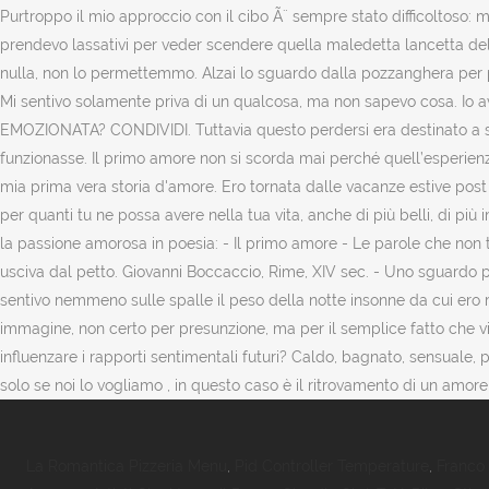
La Romantica Pizzeria Menu
,
Pid Controller Temperature
,
Franco