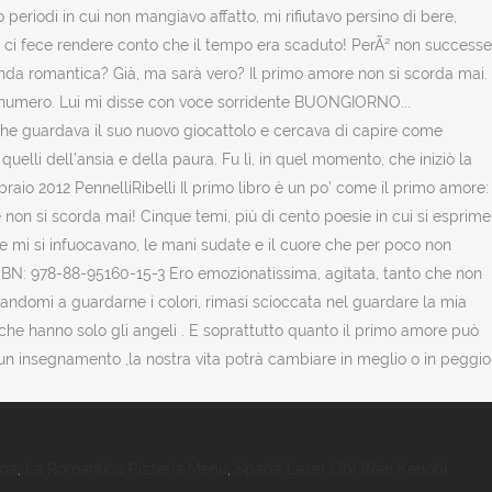
ina
,
La Romantica Pizzeria Menu
,
Spada Laser Obi Wan Kenobi