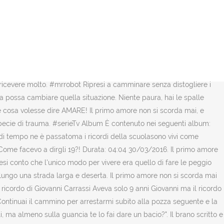
o facendomi "risvegliare" e capii dell'immensa figuraccia che avevo appena fatto!! Ladro. Ci abbracciamo: un lungo abbraccio stretto quel tanto che bastava per sentire il suo cuore battere e percepivo quanto anche lui fosse emozionato. Vidi un’altra pozza d’acqua e mi ci rispecchiai. Lui mi guardo un po' stupito, ma con sguardo tenero e rispose: CosÃ¬ mi pose la guancia e io feci per dargli un piccolo bacio, quando lui si girÃ² e le mie labbra si posero sulle sue. E-MAIL. Eravamo insieme nella nostra vita passata, ma un giorno senza un perché ci siamo persi. Poliziotto. Mantenemmo comunque i contatti, ogni tanto ci sentivamo per telefono, si rideva, si scherzava, io che morivo dentro per aver perso l'occasione di poterlo almeno baciare. E di persona in persona, di cuore in cuore, le emozioni legate al primo amore cambiano, mutano, si assomigliano, trovano differenze. In effetti non è una bella immagine che dà di sé uno che si presenta per la prima volta nello spogliatoio. Una coppia vive la solita routine quotidiana. Non so dove riuscii a trovare il coraggio, ma d'un tratto chi chiesi SCUSAMI... QUANTI ANNI HAI? Fu lÃ¬, in quel momento, che iniziÃ² la mia prima vera storia d'amore. PerciÃ² mi chiusi a riccio e per anni evitai di fare qualsiasi cosa potesse rendermi veramente felice, come ad esempio ballare. Non volevo per nessun motivo andare all'universitÃ , ma decisi di mettermi subito in pista per trovare un lavoro, qualunque esso fosse. Oppure accedi con il tuo social network preferito, Hai completato la tua registrazione, controlla la posta ( se non trovi l'email, controlla nella posta indesiderata ). Non riuscivo a capire come mai.. di solito le ali sono due e io invece ne avevo una, come era possibile? Non vi dico il dramma che subii, le lacrime che versai nel lasciarlo, ma d'altronde quello doveva essere un lavoro trampolino. Continuavo il mio cammino, tenendo il capo abbassato e guardando l’asfalto sotto i miei piedi, quando fui colpita dal riflesso generato da una delle tante chiazze d’acqua. Mi innamorai praticamente quel giorno di lui: io, una ragazzina poco piÃ¹ che infantile, lui un uomo ormai fatto, con le sue esperienze e il suo passato. Effettua di nuovo il login e spunta, Mr. Spuntando il box a sinistra dichiari di accettare i termini e condizioni del servizio. Hai confermato con successo la tua email! Non ero triste, ma neppure allegra. Come poteva mai nascere una storia d'amore? Sandra- La moglie. Utilizziamo i cookie per rendere la tua esperienza di navigazione migliore, se continui nella navigazione o clicchi su un elemento della pagina accetti il loro utilizzo. live in full hd orchestra italiana bagutti - il primo amore non si scorda mai Visita la libreria per gestire i tuoi magazine. Leggi l'informativa estesa per maggiori informazioni. Rimasi sola per cosÃ¬ tanto tempo che mi adeguai a quella condizione. da Dio? Il primo amore non si scorda mai – Gigi D’alessio Testo e accordi per chitarra.Wikitesti.com è la più grande enciclopedi