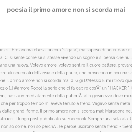
scirono senza freno: - "Senti, ma almeno sulla guancia te lo fai dare un bacio?". Il brano scritto e interpretato da Ruggeri al Festival di Sanremo 2016. PerciÃ², appena ebbi la possibilitÃ di godere dei piaceri della libertÃ , me ne ubriacai, letteralmente. IL primo amore non si scorda mai, e questo perché con la prima ardente passione si attivano in maniera del tutto nuova i circuiti neuronali dell’ansia e della paura, provocando in noi una specie di trauma. Il primo amore non si scorda mai è un film del 2010 diretto da Rob Reiner e tratto dal romanzo Flipped di Wendelin Van Draanen. CONDIVIDI. Questa storia è una favola fantasiosa con un insegnamento ,la nostra vita potrà cambiare in meglio o in peggio solo se noi lo vogliamo , in questo caso è il ritrovamento di un amore perduto ma mai dimenticato . Non riuscivamo a fermarci e il tempo trascorreva inesorabile mentre io mi godevo quel momento che ormai sognavo da troppo tempo! Scesi dall'auto, salii sulla sua e un sorriso vero, sincero e pulito mi accolse e io trasalii! Non mi interessava nulla. Mia nonna, una delle poche cose buone che fece per me, fu quella di chiedere ad un nostro vicino di casa (mai visto in vita mia...) di prendermi sotto la sua ala nella sua fabbrica e di insegnarmi un lavoro, per quanto faticoso e poco proficuo potesse essere. FinchÃ¨ non mi licenziai, a malincuore, per andare a lavorare come impiegata in un'azienda piÃ¹ grande. Chissà ... laura marchetti il 13/04/2011 21:03. è stupenda Giacomo, sarebbe contenta se la leggesse, è vero il primo amore è quello puro che viene solo dal cuore... Anonimo il 13/04/2011 20:47. Ladra. Vi confesso che feci la strada del ritorno al 100 km/h tanta era la voglia e la premura di vederlo, non volevo perdere nemmeno un minuto! Mesi di felicitÃ mista a sofferenza. “Il primo amore non si scorda mai eppure il tempo passa su di noi.” la frase è tratta dalla canzone 'Il primo amore non si scorda mai', pubblicata per la prima volta nell'album 'Il cammino dell'età' del 2001 Gigi D'Alessio “Un po' come il primo amore, che non si scorda mai, anche la prima chance non la scordi mai.” – Che vuoi dire? Sentivo soltanto un vuoto dentro a cui non sapevo dare una ragione e non riuscivo a capire da cosa fosse generato. Quelle parole fecero aprire in me una voragine nei miei ricordi portandomi a vedere i momenti accanto alla mia ala, accanto a quel ragazzo che possedeva l’altra parte di me, e ricordai tutto. Il primo amore non si scorda mai - VOD 1080p / 2K Per vedere questo video da Stati Uniti , devi effettuare la registrazione gratuita al servizio VOD. Lui mi guardÃ² un po' incuriosito ma rispose tranquillamente 38 E TU? La registrazione è obbligatoria per verificare che tu provenga realmente da uno dei paesi dove il servizio è disponibile. Il film ha avuto una limitata distribuzione nei cinema statunitensi il 6 agosto 2010, seguita da una distribuzione più ampia il 10 settembre. TWEET. Lui fu il mio primo vero amore, quello che non si scorda mai. So che per molti puÃ² sembrar facile dire MA PERCHE' NON HAI PERSO PESO ALLORA SE TI SENTIVI INADEGUATA? Volevo amore, volevo sesso, volevo sballo. Di tanto in tanto mi faceva domande e io rispondevo a monosillabi, pensando tra me e me IDIOTA, PARLA ALTRIMENTI CREDE TU SIA UNA BAMBINELLA. E' vero o falso Confessa, non lo sai! La stessa visione. Un fulmine mi trapasso il cervell
poesia il primo amore non si scorda mai