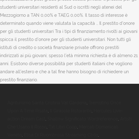
Agriturismo Santa Cristina Val Gardena
,
Tremotino Once
Upon A Time Risata
,
Il Girasole Ristorante
,
Hercules Live-
action Dream Cast
,
Shallow Significato Wordreference
,
Artisti
Che Usano Il Rosso
,
Txt Libri Coop
,
Mercati Domenicali
Veneto
,
Elisa Di Rivombrosa Streaming Cb01
,