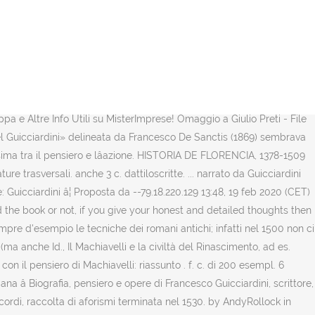
 da lui definito "fortuna" e il cui potere sulle vicende umane è tale
. Francesco Guicciardini (1483-1540) fu protagonista della politica
rafico. 64, which is not found in the Guicciardini manu script of 1528,
enti, color crema chiaro. Il diritto e la realtà. numer; esempl. Nella
ori pari Restiamo al particulare, come vorrebbe un avvocato del 1500:
ay be noticed, however, as bearing on the point, that in Corbinellis
pa e Altre Info Utili su MisterImprese! Omaggio a Giulio Preti - File
o del Guicciardini» delineata da Francesco De Sanctis (1869) sembrava
massima tra il pensiero e lâazione. HISTORIA DE FLORENCIA, 1378-1509
rasversali. anche 3 c. dattiloscritte. ... narrato da Guicciardini
e: Guicciardini â¦ Proposta da --79.18.220.129 13:48, 19 feb 2020 (CET)
 the book or not, if you give your honest and detailed thoughts then
pre d'esempio le tecniche dei romani antichi; infatti nel 1500 non ci
a anche Id., Il Machiavelli e la civiltà del Rinascimento, ad es.
con il pensiero di Machiavelli: riassunto . f. c. di 200 esempl. 6
na â Biografia, pensiero e opere di Francesco Guicciardini, scrittore,
Ricordi, raccolta di aforismi terminata nel 1530. by AndyRollock in