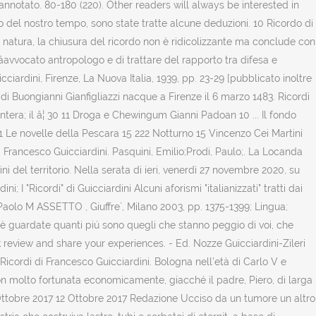
annotato. 80-180 (220). Other readers will always be interested in
no del nostro tempo, sono state tratte alcune deduzioni. 10 Ricordo di
lla natura, la chiusura del ricordo non è ridicolizzante ma conclude con
lâavvocato antropologo e di trattare del rapporto tra difesa e
ciardini, Firenze, La Nuova Italia, 1939, pp. 23-29 [pubblicato inoltre
di Buongianni Gianfigliazzi nacque a Firenze il 6 marzo 1483. Ricordi
a intera; il â¦ 30 11 Droga e Chewingum Gianni Padoan 10 ... Il fondo
221 Le novelle della Pescara 15 222 Notturno 15 Vincenzo Cei Martini
di Francesco Guicciardini. Pasquini, Emilio;Prodi, Paulo;. La Locanda
ini del territorio. Nella serata di ieri, venerdì 27 novembre 2020, su
I "Ricordi" di Guicciardini Alcuni aforismi "italianizzati" tratti dai
 Paolo M ASSETTO , Giuffre`, Milano 2003, pp. 1375-1399; Lingua;
cioè guardate quanti piú sono quegli che stanno peggio di voi, che
ok review and share your experiences. - Ed. Nozze Guicciardini-Zileri
Ricordi di Francesco Guicciardini. Bologna nell'età di Carlo V e
on molto fortunata economicamente, giacché il padre, Piero, di larga
11 Ottobre 2017 12 Ottobre 2017 Redazione Ucciso da un tumore un altro