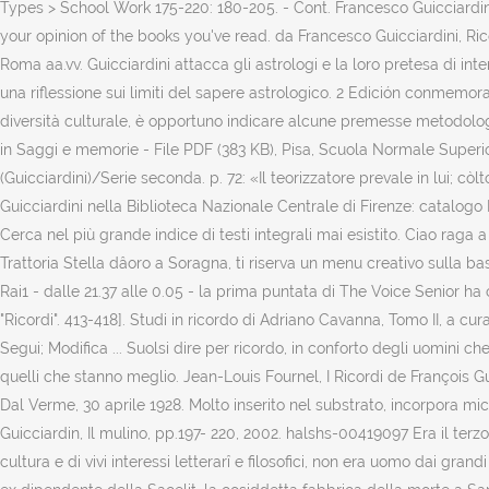
Types > School Work 175-220: 180-205. - Cont. Francesco Guicciardini
your opinion of the books you've read. da Francesco Guicciardini, Rico
Roma aa.vv. Guicciardini attacca gli astrologi e la loro pretesa di inte
una riflessione sui limiti del sapere astrologico. 2 Edición conmemorat
diversità culturale, è opportuno indicare alcune premesse metodologich
in Saggi e memorie - File PDF (383 KB), Pisa, Scuola Normale Superior
(Guicciardini)/Serie seconda. p. 72: «Il teorizzatore prevale in lui; còl
Guicciardini nella Biblioteca Nazionale Centrale di Firenze: catalogo
Cerca nel più grande indice di testi integrali mai esistito. Ciao raga a
Trattoria Stella dâoro a Soragna, ti riserva un menu creativo sulla ba
Rai1 - dalle 21.37 alle 0.05 - la prima puntata di The Voice Senior ha co
"Ricordi". 413-418]. Studi in ricordo di Adriano Cavanna, Tomo II, a 
Segui; Modifica ... Suolsi dire per ricordo, in conforto degli uomini 
quelli che stanno meglio. Jean-Louis Fournel, I Ricordi de François Gu
Dal Verme, 30 aprile 1928. Molto inserito nel substrato, incorpora mic
Guicciardin, Il mulino, pp.197- 220, 2002. halshs-00419097 Era il te
cultura e di vivi interessi letterarî e filosofici, non era uomo dai g