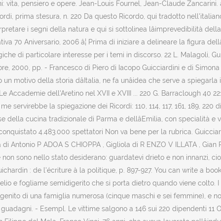
: vita, pensiero e opere. Jean-Louis Fournel, Jean-Claude Zancarini. 
rdi, prima stesura, n. 220 Da questo Ricordo, qui tradotto nell'italia
rpretare i segni della natura e qui si sottolinea lâimprevedibilità de
iva 70 Aniversario, 2006 â¦ Prima di iniziare a delineare la figura del
e di particolare interesse per i temi in discorso. 22 L. Malagoli, Guic
e, 2000, pp. - Francesco di Piero di Iacopo Guicciardini e di Simona 
to un motivo della storia dâItalia, ne fa unâidea che serve a spiegarl
 Le Accademie dell'Aretino nel XVII e XVIII ... 220 G. Barraclough 40 
 me servirebbe la spiegazione dei Ricordi: 110, 114, 117, 161, 189, 220 
se della cucina tradizionale di Parma e dellâEmilia, con specialità e v
nquistato 4.483.000 spettatori Non va bene per la rubrica. Guicciardini; 
cura di Antonio P ADOA S CHIOPPA , Gigliola di R ENZO V ILLATA , Gian
che non sono nello stato desiderano: guardatevi drieto e non innanzi, 
ichardin : de l'écriture à la politique, p. 897-927. You can write a bo
elio e fogliame semidigerito che si porta dietro quando viene colto. I 
rzogenito di una famiglia numerosa (cinque maschi e sei femmine), e n
randi guadagni. - Esempl. Le vittime salgono a 146 sui 220 dipendenti 