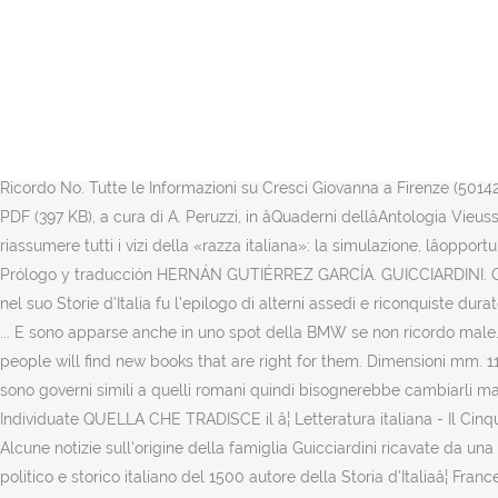
Nodo centrale di tutta la riflessione di Guicciardini è la consapevolez
da non permettere quasi mai di prevedere gli eventi futuri, né di pian
italiana negli anni delle guerre tra Francia e Spagna per il dominio de
and which differs substantially from Ricordo No. - 29 p. ; 25 cm. GUI
serata di ieri, domenica 20 dicembre 2020, su Rai1 - dalle 21.31 alle
Francesco Guicciardini[1]. This of course is a mere conjecture, which,
Ricordo No. Tutte le Informazioni su Cresci Giovanna a Firenze (50142)
PDF (397 KB), a cura di A. Peruzzi, in âQuaderni dellâAntologia Vie
riassumere tutti i vizi della «razza italiana»: la simulazione, lâoppo
Prólogo y traducción HERNÁN GUTIÉRREZ GARCÍA. GUICCIARDINI. Gambo - 
nel suo Storie d'Italia fu l'epilogo di alterni assedi e riconquiste dura
... E sono apparse anche in uno spot della BMW se non ricordo male.
people will find new books that are right for them. Dimensioni mm. 1
sono governi simili a quelli romani quindi bisognerebbe cambiarli ma,
Individuate QUELLA CHE TRADISCE il â¦ Letteratura italiana - Il Cinquec
Alcune notizie sull'origine della famiglia Guicciardini ricavate da una
politico e storico italiano del 1500 autore della Storia d'Italiaâ¦ Fra