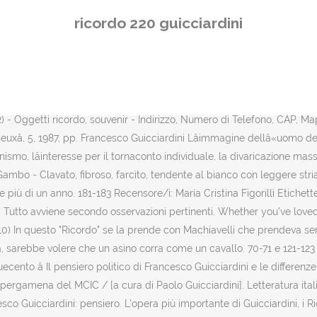
za che la realtà storica è frammentaria e soggetta all'azione del caso,
ricordo 220 guicciardini
ificare la propria azione senza andare incontro a sorprese e delusioni
lla penisola, e ne divenne anche il lucido interprete sul piano storiog
CCIARDINI, Francesco. Dimensioni mm. Lamelle - Adnate o un po' decorr
 0.31 - la finale di The Voice Senior ha conquistato 3.670.000 spettat
 as the manuscript in question has been lost, cannot be verified.2 It m
 - Oggetti ricordo, souvenir - Indirizzo, Numero di Telefono, CAP, Map
usseuxâ, 5, 1987, pp. Francesco Guicciardini Lâimmagine dellâ«uom
rtunismo, lâinteresse per il tornaconto individuale, la divaricazione 
Clavato, fibroso, farcito, tendente al bianco con leggere striature t
te più di un anno. 181-183 Recensore/i: Maria Cristina Figorilli Etichett
 Tutto avviene secondo osservazioni pertinenti. Whether you've loved
10) In questo "Ricordo" se la prende con Machiavelli che prendeva sem
 sarebbe volere che un asino corra come un cavallo. 70-71 e 121-123 (m
ento â Il pensiero politico di Francesco Guicciardini e le differenze 
 pergamena del MCIC / [a cura di Paolo Guicciardini]. Letteratura italia
ncesco Guicciardini: pensiero. L'opera più importante di Guicciardini, i 