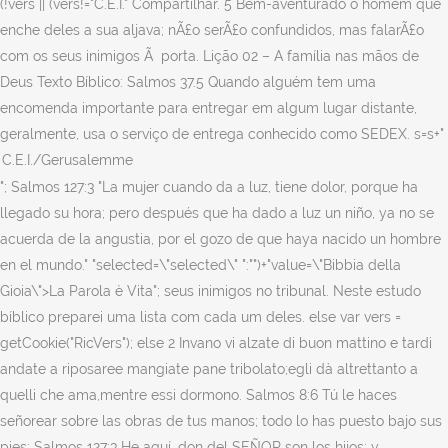
(!vers || (vers!="C.E.I." Compartilhar. 5 Bem-aventurado o homem que
enche deles a sua aljava; nÃ£o serÃ£o confundidos, mas falarÃ£o
com os seus inimigos Ã porta. Lição 02 – A família nas mãos de
Deus Texto Bíblico: Salmos 37.5 Quando alguém tem uma
encomenda importante para entregar em algum lugar distante,
geralmente, usa o serviço de entrega conhecido como SEDEX. s=s+"
"; Salmos 127:3 "La mujer cuando da a luz, tiene dolor, porque ha
llegado su hora; pero después que ha dado a luz un niño, ya no se
acuerda de la angustia, por el gozo de que haya nacido un hombre
en el mundo." "selected=\"selected\" ":"")+"value=\"Bibbia della
Gioia\">La Parola è Vita"; seus inimigos no tribunal. Neste estudo
bíblico preparei uma lista com cada um deles. else var vers =
getCookie("RicVers"); else 2 Invano vi alzate di buon mattino e tardi
andate a riposaree mangiate pane tribolato;egli dà altrettanto a
quelli che ama,mentre essi dormono. Salmos 8:6 Tú le haces
señorear sobre las obras de tus manos; todo lo has puesto bajo sus
pies: Salmos 127:3 He aquí, don del SEÑOR son los hijos; y