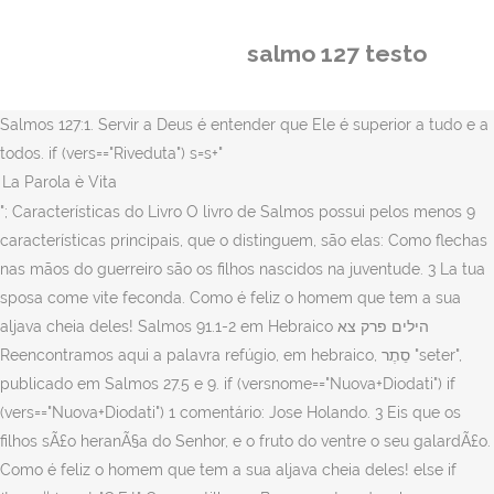
salmo 127 testo
Salmos 127:1. Servir a Deus é entender que Ele é superior a tudo e a
todos. if (vers=="Riveduta") s=s+"
"; Características do Livro O livro de Salmos possui pelos menos 9
características principais, que o distinguem, são elas: Como flechas
nas mãos do guerreiro são os filhos nascidos na juventude. 3 La tua
sposa come vite feconda. Como é feliz o homem que tem a sua
aljava cheia deles! Salmos 91.1-2 em Hebraico הילים פרק צא
Reencontramos aqui a palavra refúgio, em hebraico, סֵתֶר "seter",
publicado em Salmos 27.5 e 9. if (versnome=="Nuova+Diodati") if
(vers=="Nuova+Diodati") 1 comentário: Jose Holando. 3 Eis que os
filhos sÃ£o heranÃ§a do Senhor, e o fruto do ventre o seu galardÃ£o.
Como é feliz o homem que tem a sua aljava cheia deles! else if