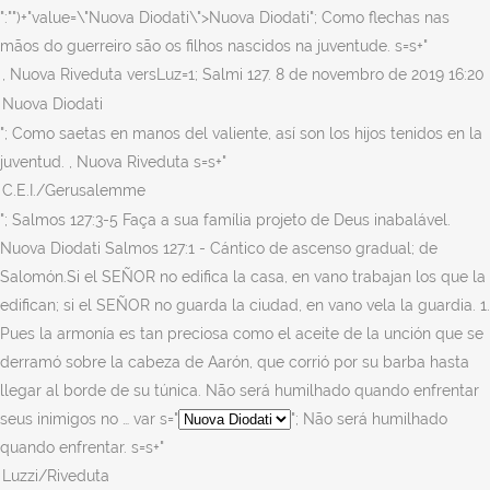
":"")+"value=\"Nuova Diodati\">Nuova Diodati"; Como flechas nas
mãos do guerreiro são os filhos nascidos na juventude. s=s+"
"; Como saetas en manos del valiente, así son los hijos tenidos en la
juventud.
, Nuova Riveduta s=s+"
"; Salmos 127:3-5 Faça a sua família projeto de Deus inabalável.
Nuova Diodati Salmos 127:1 - Cántico de ascenso gradual; de
Salomón.Si el SEÑOR no edifica la casa, en vano trabajan los que la
edifican; si el SEÑOR no guarda la ciudad, en vano vela la guardia. 1.
Pues la armonía es tan preciosa como el aceite de la unción que se
derramó sobre la cabeza de Aarón, que corrió por su barba hasta
llegar al borde de su túnica. Não será humilhado quando enfrentar
seus inimigos no … var s="
"; Não será humilhado
quando enfrentar. s=s+"