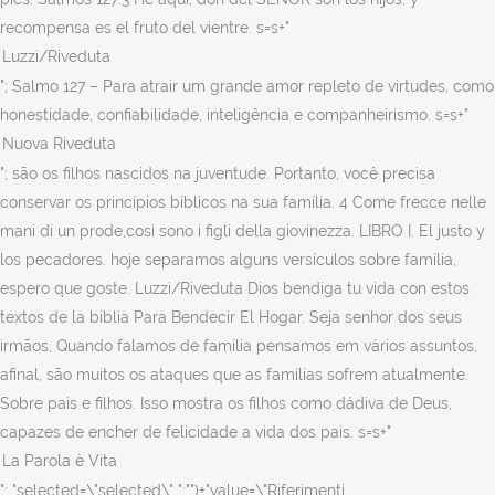
recompensa es el fruto del vientre. s=s+"
"; Salmo 127 – Para atrair um grande amor repleto de virtudes, como
honestidade, confiabilidade, inteligência e companheirismo. s=s+"
"; são os filhos nascidos na juventude. Portanto, você precisa
conservar os princípios bíblicos na sua família. 4 Come frecce nelle
mani di un prode,così sono i figli della giovinezza. LIBRO I. El justo y
los pecadores. hoje separamos alguns versículos sobre família,
espero que goste. Luzzi/Riveduta Dios bendiga tu vida con estos
textos de la biblia Para Bendecir El Hogar. Seja senhor dos seus
irmãos, Quando falamos de família pensamos em vários assuntos,
afinal, são muitos os ataques que as famílias sofrem atualmente.
Sobre pais e filhos. Isso mostra os filhos como dádiva de Deus,
capazes de encher de felicidade a vida dos pais. s=s+"
"; "selected=\"selected\" ":"")+"value=\"Riferimenti