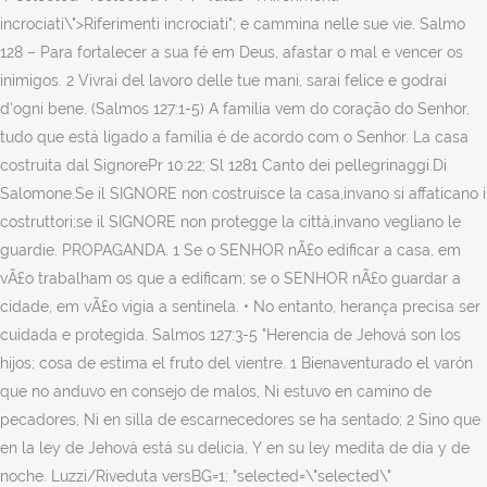
incrociati\">Riferimenti incrociati"; e cammina nelle sue vie. Salmo
128 – Para fortalecer a sua fé em Deus, afastar o mal e vencer os
inimigos. 2 Vivrai del lavoro delle tue mani, sarai felice e godrai
d'ogni bene. (Salmos 127:1-5) A família vem do coração do Senhor,
tudo que está ligado a família é de acordo com o Senhor. La casa
costruita dal SignorePr 10:22; Sl 1281 Canto dei pellegrinaggi.Di
Salomone.Se il SIGNORE non costruisce la casa,invano si affaticano i
costruttori;se il SIGNORE non protegge la città,invano vegliano le
guardie. PROPAGANDA. 1 Se o SENHOR nÃ£o edificar a casa, em
vÃ£o trabalham os que a edificam; se o SENHOR nÃ£o guardar a
cidade, em vÃ£o vigia a sentinela. • No entanto, herança precisa ser
cuidada e protegida. Salmos 127:3-5 "Herencia de Jehová son los
hijos; cosa de estima el fruto del vientre. 1 Bienaventurado el varón
que no anduvo en consejo de malos, Ni estuvo en camino de
pecadores, Ni en silla de escarnecedores se ha sentado; 2 Sino que
en la ley de Jehová está su delicia, Y en su ley medita de día y de
noche. Luzzi/Riveduta versBG=1; "selected=\"selected\"