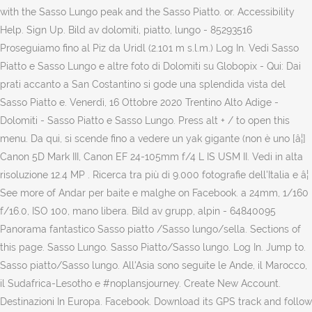
with the Sasso Lungo peak and the Sasso Piatto. or. Accessibility
Help. Sign Up. Bild av dolomiti, piatto, lungo - 85293516
Proseguiamo fino al Piz da Uridl (2.101 m s.l.m.) Log In. Vedi Sasso
Piatto e Sasso Lungo e altre foto di Dolomiti su Globopix - Qui: Dai
prati accanto a San Costantino si gode una splendida vista del
Sasso Piatto e. Venerdì, 16 Ottobre 2020 Trentino Alto Adige -
Dolomiti - Sasso Piatto e Sasso Lungo. Press alt + / to open this
menu. Da qui, si scende fino a vedere un yak gigante (non è uno [â¦]
Canon 5D Mark III, Canon EF 24-105mm f/4 L IS USM II. Vedi in alta
risoluzione 12.4 MP . Ricerca tra più di 9.000 fotografie dell'Italia e â¦
See more of Andar per baite e malghe on Facebook. a 24mm, 1/160
f/16.0, ISO 100, mano libera. Bild av grupp, alpin - 64840095
Panorama fantastico Sasso piatto /Sasso lungo/sella. Sections of
this page. Sasso Lungo. Sasso Piatto/Sasso lungo. Log In. Jump to.
Sasso piatto/Sasso lungo. All'Asia sono seguite le Ande, il Marocco,
il Sudafrica-Lesotho e #noplansjourney. Create New Account.
Destinazioni In Europa. Facebook. Download its GPS track and follow