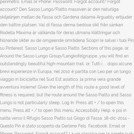
perimetro. Email or Phone: Password: Forgot account? Forgot
account? Den Sasso Lungo/Piatto massiven är den naturliga
skiljelinjen mellan de Fassa och Gardena dalarna Arguably erbjuder
den bättre platsen, Val di Fassa denna bedöva sikt från sänkan
Rodella Maxima är välkända för deras utmana klättringar och
hisnande sikter av de omgeende områdena Scopri (e salva) i tuoi Pin
su Pinterest. Sasso Lungo e Sasso Piatto. Sections of this page. or.
Around the Sasso Lungo Group/Langkofelgruppe, you will find an
outstandingly beautiful high-mountain trail. or. Tutti i ... dopo alcune
brevi esperienze in Europa, nel 2010 è partita con Leo per un lungo
viaggio in bicicletta nel Sud Est asiatico, la prima vera grande
avventura insieme! Given the length of this route a good level of
fitness is required, but the route around the Sasso Piatto and Sasso
Lungo is not particularly steep. Log In. Press alt + / to open this
menu. Press alt + / to open this menu. Accessibility Help. e poi in
salita verso il Rifugio Sasso Piatto sul Giogo di Fassa. 18-dic-2014 -
Questo Pin è stato scoperto da Darlene Fels. Facebook. Email or
Phone: Password: Forgot account? La via classica per la parete sud-