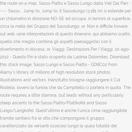
the route on a map. Sasso Piatto e Sasso Lungo dalla Viel Dal Pan -
---- Sasso... Jump to. Jump to. Il Sassolungo (3.181 m) si estende per
un chilometro in direzione NO-SE ed occupa, in termini di superficie,
circa la metà del Gruppo del Sassolungo. or. Non è difficile trovare
sul web varie interpretazioni di questo itinerario, qui abbiamo scelto
quello che meglio combina gli aspetti paesaggistici con il
divertimento in discesa. or. Viaggi. Destinazioni Per I Viaggi. 10-ago-
2012 - Questo Pin è stato scoperto da Ladinia Dolomites. Download
this stock image: Sasso Lungo e Sasso Piatto - GD6C02 from
Alamy's library of millions of high resolution stock photos,
illustrations and vectors. Inanzitutto bisogna raggiungere il Col
Rodella, ovvero la funivia che da Campitello ci porterà in quota. The
route requires a little stamina, but leads without any particularly
steep ascents to the Sasso Piatto/Plattkofel and Sasso
Lungo/Langkofel. Quest'ultimo è anche l'unica cima raggiungibile
tramite sentiero fra le otto che compongono il gruppo,
caratterizzato da versanti scoscesi lungo la quasi totalità del