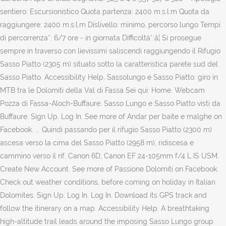
sentiero: Escursionistico Quota partenza: 2400 m.s.l.m Quota da
raggiungere: 2400 m.s.l.m Dislivello: minimo, percorso lungo Tempi
di percorrenza*: 6/7 ore - in giornata Difficoltà*:â¦ Si prosegue
sempre in traverso con lievissimi saliscendi raggiungendo il Rifugio
Sasso Piatto (2305 m) situato sotto la caratteristica parete sud del
Sasso Piatto. Accessibility Help. Sassolungo e Sasso Piatto: giro in
MTB tra le Dolomiti della Val di Fassa Sei qui: Home. Webcam
Pozza di Fassa-Aloch-Buffaure: Sasso Lungo e Sasso Piatto visti da
Buffaure. Sign Up. Log In. See more of Andar per baite e malghe on
Facebook. ... Quindi passando per il rifugio Sasso Piatto (2300 m)
ascesa verso la cima del Sasso Piatto (2958 m), ridiscesa e
cammino verso il rif. Canon 6D, Canon EF 24-105mm f/4 L IS USM.
Create New Account. See more of Passione Dolomiti on Facebook.
Check out weather conditions, before coming on holiday in Italian
Dolomites. Sign Up. Log In. Log In. Download its GPS track and
follow the itinerary on a map. Accessibility Help. A breathtaking
high-altitude trail leads around the imposing Sasso Lungo group