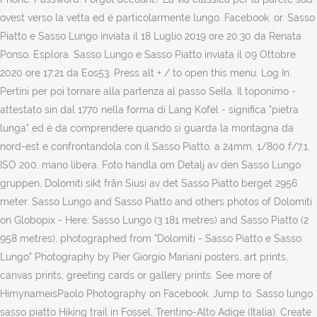
ovest verso la vetta ed è particolarmente lungo. Facebook. or. Sasso
Piatto e Sasso Lungo inviata il 18 Luglio 2019 ore 20:30 da Renata
Ponso. Esplora. Sasso Lungo e Sasso Piatto inviata il 09 Ottobre
2020 ore 17:21 da Eos53. Press alt + / to open this menu. Log In.
Pertini per poi tornare alla partenza al passo Sella. Il toponimo -
attestato sin dal 1770 nella forma di Lang Kofel - significa "pietra
lunga" ed è da comprendere quando si guarda la montagna da
nord-est e confrontandola con il Sasso Piatto. a 24mm, 1/800 f/7.1,
ISO 200, mano libera. Foto handla om Detalj av den Sasso Lungo
gruppen, Dolomiti sikt från Siusi av det Sasso Piatto berget 2956
meter. Sasso Lungo and Sasso Piatto and others photos of Dolomiti
on Globopix - Here: Sasso Lungo (3 181 metres) and Sasso Piatto (2
958 metres), photographed from "Dolomiti - Sasso Piatto e Sasso
Lungo" Photography by Pier Giorgio Mariani posters, art prints,
canvas prints, greeting cards or gallery prints. See more of
HimynameisPaolo Photography on Facebook. Jump to. Sasso lungo
sasso piatto Hiking trail in Fossel, Trentino-Alto Adige (Italia). Create