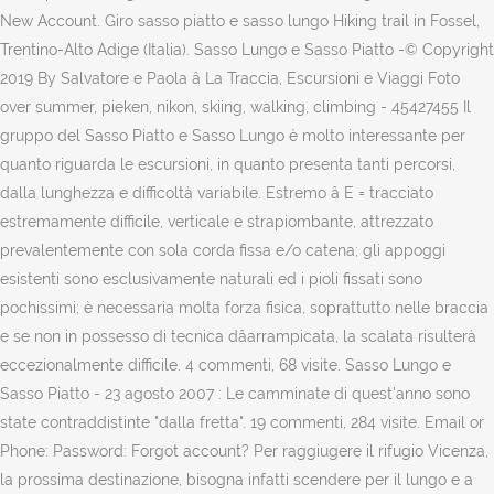
New Account. Giro sasso piatto e sasso lungo Hiking trail in Fossel,
Trentino-Alto Adige (Italia). Sasso Lungo e Sasso Piatto -© Copyright
2019 By Salvatore e Paola â La Traccia, Escursioni e Viaggi Foto
over summer, pieken, nikon, skiing, walking, climbing - 45427455 Il
gruppo del Sasso Piatto e Sasso Lungo è molto interessante per
quanto riguarda le escursioni, in quanto presenta tanti percorsi,
dalla lunghezza e difficoltà variabile. Estremo â E = tracciato
estremamente difficile, verticale e strapiombante, attrezzato
prevalentemente con sola corda fissa e/o catena; gli appoggi
esistenti sono esclusivamente naturali ed i pioli fissati sono
pochissimi; è necessaria molta forza fisica, soprattutto nelle braccia
e se non in possesso di tecnica dâarrampicata, la scalata risulterà
eccezionalmente difficile. 4 commenti, 68 visite. Sasso Lungo e
Sasso Piatto - 23 agosto 2007 : Le camminate di quest'anno sono
state contraddistinte "dalla fretta". 19 commenti, 284 visite. Email or
Phone: Password: Forgot account? Per raggiugere il rifugio Vicenza,
la prossima destinazione, bisogna infatti scendere per il lungo e a