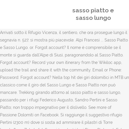
sasso piatto e
sasso lungo
Arrivati sotto il Rifugio Vicenza, il sentiero, che ora prosegue lungo il
segnavia n. 527, si mostra più piacevole. Alpi Francesi ... Sasso Piatto
e Sasso Lungo. or. Forgot account? Il nome è comprensibile se il
monte si guarda dall'Alpe di Siusi, paragonandolo al Sasso Piatto.
Forgot account? Record your own itinerary from the Wikiloc app,
upload the trail and share it with the community. Email or Phone:
Password: Forgot account? Nella top hit dei giri dolomitici in MTB un
classico come il giro del Sasso Lungo e Sasso Piatto non può
mancare. Trekking girando attorno al sasso piatto e sasso lungo,
passando per i rifugi Federico Augusto, Sandro Pertini e Sasso
Piatto; non troppo impegnativo per il dislivello. See more of
Passione Dolomiti on Facebook. Si raggiunge il suggestivo rifugio
Pertini (2300 m) dove si sosta ad ammirare il pilastri di Torre