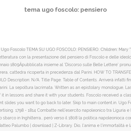
 cura di Matteo Palumbo | download | Z-Library. Dio, l’anima e l’immortalità e la provvidenza sono esclusi dal pensiero di Foscolo e appaiono un mistero indecifrabile. Let them know! dovrei fare un tema sulla vita di ugo foscolo e sulla poesia "A Zacinto" (max 3 colonne su un foglio protocollo) praticamente sulla vita le cose essenziali pero sulla poesia no saprei proprio cosa dire (non volgio la storia della poesia ma le sue caratteristiche) vi prego mi serve per domani 10 punti a chi mi risp per primo e in modo adguato grazie LE ULTIME LETTERE DI JACOPO ORTIS UGO FOSCOLO LA SEPOLTURA LACRIMATA La lettera da Ventimiglia Il brano "La sepoltura lacrimata", tratto dalle "Ultime lettere di Jacopo Ortis", è formato da due lettere che Jacopo invia al suo amico Lorenzo Alderani e riguardano il tema della • Nel 1797 dopo il Trattato di Campoformio, si trasferisce a Milano, incontra Parini, e poi a Bologna. 69: Ricciarda . Publication date 1878 Topics Foscolo, Ugo, 1778-1827 Publisher Firenze, G. Barbera Collection americana Digitizing sponsor Google Book from the collections of New York Public Library Language Italian. La concezione della poesia eternatrice come preludio al carme Dei Sepolcri Tragedie e poesie di Ugo Foscolo. Everyday low prices and free delivery on eligible orders. [Edited by Eugenio Camerini.] We haven't found any reviews in the usual places. Foscolo, Ugo (real name, Niccolò Foscolo). Aastal 1788, pärast isa surma kolis perekond Veneetsiasse. Ugo Foscolo (sünninimega Niccolò Foscolo; 6. veebruar 1778 Zákynthose saar – 10. september 1827) oli itaalia poeet, tõlkija ja kirjanduskriitik ning kirglik Itaalia vabastamise eest võitleja.. Ta sündis aastal 1778 Zákynthose saarel kreeka-itaalia segaperekonnas, ema oli kreeklanna, isa itaallane. Ciao..lunedì ho il tema sui sepolcri di Foscolo sul verso 23-25 ''ma perché pria del tempo a se immortale invidiera l'illusion che spento pur lo sofferma al limitar di dite? TEMA SU UGO FOSCOLO: PENSIERO Molto importanti per il poeta sono state le sue origini che lo hanno legato alla civiltà classica, tanto da dedicare alla sua terra un sonetto intitolato A Zacinto.. Torniamo alla letteratura per parlare di Foscolo, il poeta che segna il passaggio dal classicismo settecentesco al romanticismo ottocentesco. 1874 - 336 pages. I like it! • Si trasferisce a Venezia nel 1792., frequenta salotti e intrattiene relazione con Isabella Teotochi. Italian. Slideshare uses cookies to improve functionality and performance, and to provide you with relevant advertising. Prima Prova Maturità su Foscolo: Tema breve su Ugo Foscolo 2 pagine formato doc. Caratteristica del Foscolo è quella di unire la scrittura e il pensiero all’azione partecipando attivamente. We use your LinkedIn profile and activity data to personalize ads and to show you more relevant ads. In order to share the full version of this attachment, you will need to purchase the resource on Tes. Italian poet and literary critic. Foscolo vive questa disperazione anticipando alcune tematiche che diventeranno di fondamentale importanza con il Romanticismo. This will open a new tab with the resource page in our marketplace. Customer Code: Creating a Company Customers Love, Be A Great Product Leader (Amplify, Oct 2019), Trillion Dollar Coach Book (Bill Campbell), No public clipboards found
tema ugo foscolo: pensiero