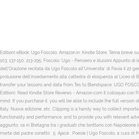
Da Dei sepolcri. Buy Ugo Foscolo: L'Amore in Ugo Foscolo, Ugo Foscolo e IL Pensiero Contemporaneo (Classic Reprint) by Arturo Foà (ISBN: 9780332284156) from Amazon's Book Store. Enfront del to elegíac de la primera parteix la segona és més pindàrica. Born Feb. 6, 1778, on the island of Zante, Greece; died Sept. 10, 1827, in Turnham Green, near London. Lesen Sie weiter . Kindle Store . UGO FOSCOLO (1778-1827) BRANI LETTI: Da Ultime lettere di Jacopo Ortis: Il sacrificio della nostra patria è consumato. Click here to re-enable them. Il tema è la sera, vista come immagine della morte, la «fatal quiete», cioè una dimensione cosmica atemporale, ma anche la pace dell'anima. Alla sera. Niccolò Ugo Foscolo (Zacint, ... En la seva primera part es considera el tema del sepulcre individual i socialment i en la segona es fa una història del sepulcre des de Troianes fins a la seva actualitat, cantant a la poesia que els dóna vida. Ugo Foscolo • Nasce il 6 febbraio 1778 a Zante, da padre veneziano e madre greca (influenza greca). Eine Person fand diese Informationen hilfreich. If you continue browsing the site, you agree to the use of cookies on this website. you must purchase it first in our marketplace. Dei Sepolcri (Italian Edition) eBook: Ugo Foscolo: Amazon.in: Kindle Store. Tema breve su Ugo Foscolo TEMA SU UGO FOSCOLO: PENSIERO. Children: Mary "Floriana" Hamilton-Foscolo, (from Fanny Hamilton) vv.1-40; 51-90; 91-103; 137-150; 213-295. Foscolo, Ugo - Pensiero e illusioni Appunto di letteratura con la presentazione del pensiero di Foscolo e delle ideologie che adottò, con particolare accento sulle illusioni. Terza edizione dell'Orazione recitata da Ugo Foscolo all'Universita' di Pavia il 22 gennaio 1809Âpubblicata insieme al 'Discorso sulle Belle Lettere' pronunciato da Luigi Lamberti (1759-1813) Âil 5 giugno 1801 come prolusione dell'insediamento alla cattedra di eloquenza al Liceo di Brera, cattedra ricoperta in precedenza dal Parini. HOW TO TRANSFER YOUR MISSING LESSONS: Click here for instructions on how to transfer your lessons and data from Tes to Blendspace. UGO FOSCOLO Description: N/A. Title Page. Table of Contents. Arriverà infatti fino a Genova. 1. Hello, Sign in. Buy Dei Sepolcri di Ugo Foscolo (Italian Edition): Read Kindle Store Reviews - Amazon.com Il colloquio con Parini. La sepoltura lacrimata. Written as an epistolary monologue, Last Letters of Jacopo Ortis is a compelling portrayal of a troubled mind. If you purchase it, you will be able to include the full version of it in lessons and share it with your students. Foscolo received a classical education in Padua. Sentimental journey through France and Italy. Nuova edizione, etc. Clipping is a handy way to collect important slides you want to go back to later. Skip to main content.in. Ugo Foscolo : poetica e pensiero 119. Slideshare uses cookies to improve functionality and performance, and to provide you with relevant advertising. 1798 - 1814 Combatte nell’esercito napoleonico tra Liguria e Piemonte (a fianco del generale Massena); diventa capitano aggiunto; va in Bretagna tra i graduati che tenttano con Napoleone lo sbarco in Inghilterra… però verso il 1808 la politica napoleonioca comincia a deluderlo. Account & Lists Account Returns & Orders. 128: In morte del padre sonetto . 5: Ajace . Poesie | Ugo Foscolo, a