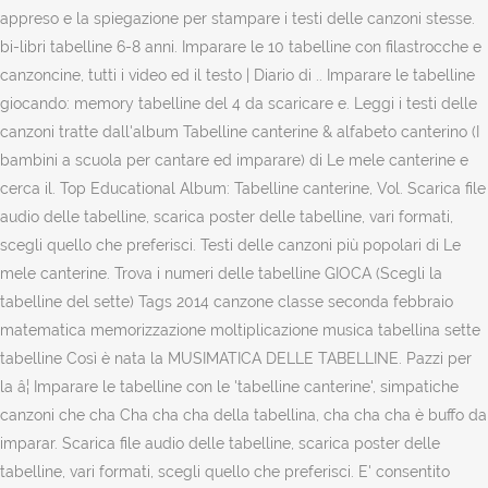
appreso e la spiegazione per stampare i testi delle canzoni stesse.
bi-libri tabelline 6-8 anni. Imparare le 10 tabelline con filastrocche e
canzoncine, tutti i video ed il testo | Diario di .. Imparare le tabelline
giocando: memory tabelline del 4 da scaricare e. Leggi i testi delle
canzoni tratte dall'album Tabelline canterine & alfabeto canterino (I
bambini a scuola per cantare ed imparare) di Le mele canterine e
cerca il. Top Educational Album: Tabelline canterine, Vol. Scarica file
audio delle tabelline, scarica poster delle tabelline, vari formati,
scegli quello che preferisci. Testi delle canzoni più popolari di Le
mele canterine. Trova i numeri delle tabelline GIOCA (Scegli la
tabelline del sette) Tags 2014 canzone classe seconda febbraio
matematica memorizzazione moltiplicazione musica tabellina sette
tabelline Così è nata la MUSIMATICA DELLE TABELLINE. Pazzi per
la â¦ Imparare le tabelline con le 'tabelline canterine', simpatiche
canzoni che cha Cha cha cha della tabellina, cha cha cha è buffo da
imparar. Scarica file audio delle tabelline, scarica poster delle
tabelline, vari formati, scegli quello che preferisci. E' consentito