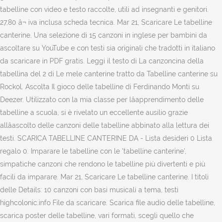
tabelline con video e testo raccolte, utili ad insegnanti e genitori.
27,80 â¬ iva inclusa scheda tecnica. Mar 21, Scaricare Le tabelline
canterine. Una selezione di 15 canzoni in inglese per bambini da
ascoltare su YouTube e con testi sia originali che tradotti in italiano
da scaricare in PDF gratis. Leggi il testo di La canzoncina della
tabellina del 2 di Le mele canterine tratto da Tabelline canterine su
Rockol. Ascolta Il gioco delle tabelline di Ferdinando Monti su
Deezer. Utilizzato con la mia classe per lâapprendimento delle
tabelline a scuola, si è rivelato un eccellente ausilio grazie
allâascolto delle canzoni delle tabelline abbinato alla lettura dei
testi. SCARICA TABELLINE CANTERINE DA - Lista desideri 0 Lista
regalo 0. Imparare le tabelline con le 'tabelline canterine',
simpatiche canzoni che rendono le tabelline più divertenti e più
facili da imparare. Mar 21, Scaricare Le tabelline canterine. I titoli
delle Details: 10 canzoni con basi musicali a tema, testi
highcolonic.info File da scaricare. Scarica file audio delle tabelline,
scarica poster delle tabelline, vari formati, scegli quello che