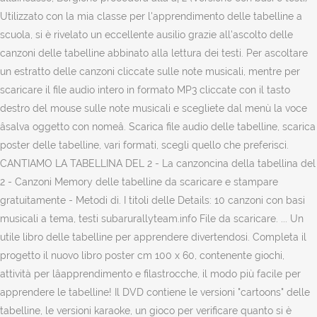
Utilizzato con la mia classe per l'apprendimento delle tabelline a
scuola, si è rivelato un eccellente ausilio grazie all'ascolto delle
canzoni delle tabelline abbinato alla lettura dei testi. Per ascoltare
un estratto delle canzoni cliccate sulle note musicali, mentre per
scaricare il file audio intero in formato MP3 cliccate con il tasto
destro del mouse sulle note musicali e scegliete dal menù la voce
âsalva oggetto con nomeâ. Scarica file audio delle tabelline, scarica
poster delle tabelline, vari formati, scegli quello che preferisci.
CANTIAMO LA TABELLINA DEL 2 - La canzoncina della tabellina del
2 - Canzoni Memory delle tabelline da scaricare e stampare
gratuitamente - Metodi di. I titoli delle Details: 10 canzoni con basi
musicali a tema, testi subarurallyteam.info File da scaricare. ... Un
utile libro delle tabelline per apprendere divertendosi. Completa il
progetto il nuovo libro poster cm 100 x 60, contenente giochi,
attività per lâapprendimento e filastrocche, il modo più facile per
apprendere le tabelline! Il DVD contiene le versioni "cartoons" delle
tabelline, le versioni karaoke, un gioco per verificare quanto si è