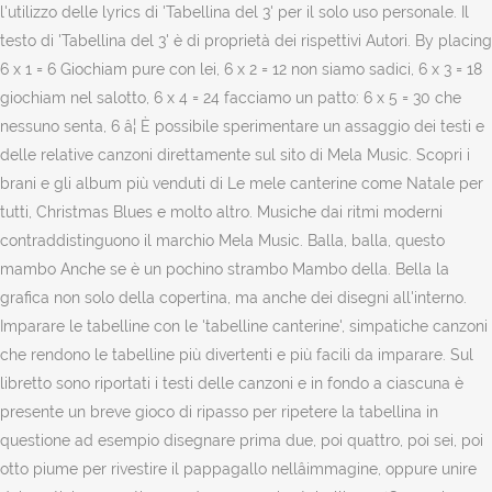
l'utilizzo delle lyrics di 'Tabellina del 3' per il solo uso personale. Il
testo di 'Tabellina del 3' è di proprietà dei rispettivi Autori. By placing
6 x 1 = 6 Giochiam pure con lei, 6 x 2 = 12 non siamo sadici, 6 x 3 = 18
giochiam nel salotto, 6 x 4 = 24 facciamo un patto: 6 x 5 = 30 che
nessuno senta, 6 â¦ È possibile sperimentare un assaggio dei testi e
delle relative canzoni direttamente sul sito di Mela Music. Scopri i
brani e gli album più venduti di Le mele canterine come Natale per
tutti, Christmas Blues e molto altro. Musiche dai ritmi moderni
contraddistinguono il marchio Mela Music. Balla, balla, questo
mambo Anche se è un pochino strambo Mambo della. Bella la
grafica non solo della copertina, ma anche dei disegni all'interno.
Imparare le tabelline con le 'tabelline canterine', simpatiche canzoni
che rendono le tabelline più divertenti e più facili da imparare. Sul
libretto sono riportati i testi delle canzoni e in fondo a ciascuna è
presente un breve gioco di ripasso per ripetere la tabellina in
questione ad esempio disegnare prima due, poi quattro, poi sei, poi
otto piume per rivestire il pappagallo nellâimmagine, oppure unire