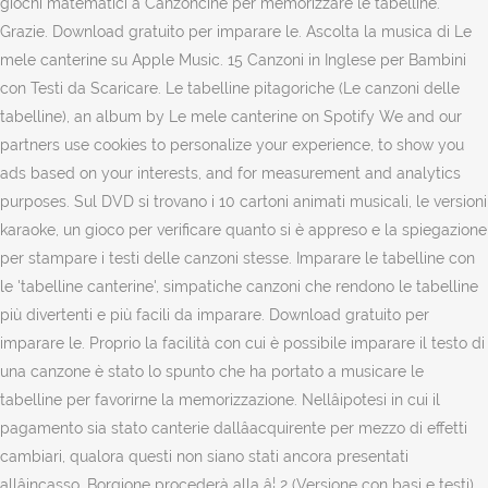
giochi matematici a Canzoncine per memorizzare le tabelline.
Grazie. Download gratuito per imparare le. Ascolta la musica di Le
mele canterine su Apple Music. 15 Canzoni in Inglese per Bambini
con Testi da Scaricare. Le tabelline pitagoriche (Le canzoni delle
tabelline), an album by Le mele canterine on Spotify We and our
partners use cookies to personalize your experience, to show you
ads based on your interests, and for measurement and analytics
purposes. Sul DVD si trovano i 10 cartoni animati musicali, le versioni
karaoke, un gioco per verificare quanto si è appreso e la spiegazione
per stampare i testi delle canzoni stesse. Imparare le tabelline con
le 'tabelline canterine', simpatiche canzoni che rendono le tabelline
più divertenti e più facili da imparare. Download gratuito per
imparare le. Proprio la facilità con cui è possibile imparare il testo di
una canzone è stato lo spunto che ha portato a musicare le
tabelline per favorirne la memorizzazione. Nellâipotesi in cui il
pagamento sia stato canterie dallâacquirente per mezzo di effetti
cambiari, qualora questi non siano stati ancora presentati
allâincasso, Borgione procederà alla â¦ 2 (Versione con basi e testi)