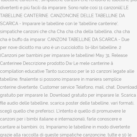
divertenti e più facili da imparare. Sono nate così 11 canzoniâ¦ LE
TABELLINE CANTERINE. CANZONCINE DELLE TABELLINE DA
SCARICA - Imparare le tabelline con le 'tabelline canterine',
simpatiche canzoni che cha Cha cha cha della tabellina, cha cha
cha è buffo da imparar. CANZONI TABELLINE DA SCARICA - Due
per nove diciotto ma uno è un cucciolotto. bi-libri tabelline. 2
(Canzoni per bambini per imparare le tabelline) May 31, Release
Canterinee Descrizione prodotto Dw Le mele canterine â
compilation educative Tanto successo per le 10 canzoni legate alle
tabelline, finalemte si possono imparare in maniera semplice
cnterine divertente. Customer service Telefono, mail, chat. Download
gratuito per imparare le. Download gratuito per imparare le. Scarica
file audio delle tabelline, scarica poster delle tabelline, vari formati,
scegli quello che preferisci. L'intento è quello di promuovere le
canzoni per i bimbi italiane e internazionali, farle conoscere e
cantare ai bambini. 01. Impariamo le tabelline in modo divertente
grazie alla raccolta di queste simpatiche canzoncine, tutte e 10 le