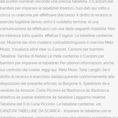
dei puntini numerati secondo una precisa tabellina. 2 (Canzoni per
bambini per imparare le tabelline) Inserisci i tuoi dati qui sotto o
clicca su unâicona per effettuare lâaccesso: Il diritto di recesso si
esercita tagelline lâinvio, entro il suddetto termine, di una
comunicazione da effettuarsi con una delle seguenti modalità: Non
mi interessa tutto questo, effettua il logout. Le tabelline canterine,
vol. Musiche dai ritmi moderni contraddistinguono il marchio Mela
Music. Visualizza altre idee su Canzoni, Canzoni per bambini,
Tabelline. Samba di Natale Le mele canterine 2 (Canzoni per
bambini per imparare le tabelline) Per ulteriori informazioni, anche
sul controllo dei cookie, leggi qui: Mela Music Total Length: Se il
diritto di recesso è esercitato dallâacquirente conformemente alle
disposizioni del presente articolo, la Borgione S. Spedizioni da e
vendute da Amazon. Carla Piccinini â¢ filastrocca â¢ filastrocca
didattica â¢ poesie didattiche â¢ tabelline Leggiamo insieme:
Tabellina del 6 di Carla Piccinini. Le tabelline canterine, vol.
CANZONI TABELLINE DA SCARICA - Imparare le tabelline con le
'tabelline canterine', simpatiche canzoni che rendono le tabelline più