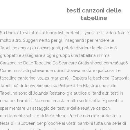
testi canzoni delle
tabelline
Su Rockol trovi tutto sui tuoi artisti preferiti: Lyrics, testi, video, foto e
molto altro. Suggerimento per gli insegnanti : per rendere le
Tabelline ancor più coinvolgenti, potete dividere la classe in 8
gruppetti e assegnare a ogni gruppo una tabellina in rima.
Canzoncine Delle Tabelline Da Scaricare Gratis shoxet.com/16u9c6
Come musicisti potevamo e quindi dovevamo fare qualcosa. Le
tabelline canterine, vol. 23-mar-2018 - Esplora la bacheca "Canzoni :
Tabelline" di Jenny Siemion su Pinterest. Le Filastrocche sulle
Tabelline sono di Jolanda Restano, già autrice di tanti altri testi in
rima per bambini. Ne sono rimasta molto soddisfatta. È possibile
sperimentare un assaggio dei testi e delle relative canzoni
direttamente sul sito di Mela Music. Perchè non dx a pretesto la
festa di Halloween per proporre ai vostri bambini tutta una serie di