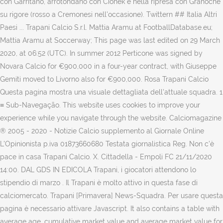
con Garritano, arrotondano con Cionek e nella ripresa con Granoche
su rigore (rosso a Cremonesi nell'occasione). Twittern ## Italia Altri
Paesi ... Trapani Calcio S.r.l. Mattia Aramu at FootballDatabase.eu;
Mattia Aramu at Soccerway; This page was last edited on 29 March
2020, at 06:52 (UTC). In summer 2012 Perticone was signed by
Novara Calcio for €900,000 in a four-year contract, with Giuseppe
Gemiti moved to Livorno also for €900,000. Rosa Trapani Calcio
Questa pagina mostra una visuale dettagliata dell'attuale squadra. 1
≡ Sub-Navegação. This website uses cookies to improve your
experience while you navigate through the website. Calciomagazine
® 2005 - 2020 - Notizie Calcio supplemento al Giornale Online
L'Opinionista p.iva 01873660680 Testata giornalistica Reg. Non c’è
pace in casa Trapani Calcio. X. Cittadella - Empoli FC 21/11/2020
14:00. DAL GDS IN EDICOLA Trapani, i giocatori attendono lo
stipendio di marzo . Il Trapani è molto attivo in questa fase di
calciomercato. Trapani [Primavera] News-Squadra. Per usare questa
pagina è necessario attivare Javascript. It also contains a table with
average age, cumulative market value and average market value for