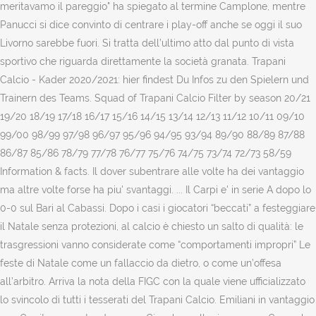
meritavamo il pareggio" ha spiegato al termine Camplone, mentre
Panucci si dice convinto di centrare i play-off anche se oggi il suo
Livorno sarebbe fuori. Si tratta dell’ultimo atto dal punto di vista
sportivo che riguarda direttamente la società granata. Trapani
Calcio - Kader 2020/2021: hier findest Du Infos zu den Spielern und
Trainern des Teams. Squad of Trapani Calcio Filter by season 20/21
19/20 18/19 17/18 16/17 15/16 14/15 13/14 12/13 11/12 10/11 09/10
99/00 98/99 97/98 96/97 95/96 94/95 93/94 89/90 88/89 87/88
86/87 85/86 78/79 77/78 76/77 75/76 74/75 73/74 72/73 58/59
Information & facts. Il dover subentrare alle volte ha dei vantaggio
ma altre volte forse ha piu' svantaggi. ... Il Carpi e' in serie A dopo lo
0-0 sul Bari al Cabassi. Dopo i casi i giocatori “beccati” a festeggiare
il Natale senza protezioni, al calcio è chiesto un salto di qualità: le
trasgressioni vanno considerate come “comportamenti impropri” Le
feste di Natale come un fallaccio da dietro, o come un’offesa
all’arbitro. Arriva la nota della FIGC con la quale viene ufficializzato
lo svincolo di tutti i tesserati del Trapani Calcio. Emiliani in vantaggio