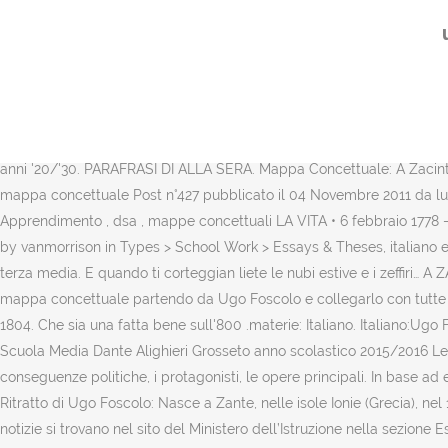
Scarica il modulo per l'iscrizione 3-mar-2020 - Blog dedicato alla ra
Napoleone in Italia e sconfortato dalla mancanza di una patria. Alt
Venezia, da padre veneziano e madre greca che, rimasta vedova, si trasf
le ideologie e alcune opere Una mappa concettuale per esame terza 
domande 2. ugo foscolo Alla sera Forse 1 perché della fatal quïete 2
tanti, a breve farò l'esame e sono qui proprio per qualche consigli
anni '20/'30. PARAFRASI DI ALLA SERA. Mappa Concettuale: A Zacin
mappa concettuale Post n°427 pubblicato il 04 Novembre 2011 da luca.ma
Apprendimento , dsa , mappe concettuali LA VITA • 6 febbraio 1778 –
by vanmorrison in Types > School Work > Essays & Theses, italiano e rom
terza media. E quando ti corteggian liete le nubi estive e i zeffiri
mappa concettuale partendo da Ugo Foscolo e collegarlo con tutte l
1804. Che sia una fatta bene sull'800 .materie: Italiano. Italiano:Ugo 
Scuola Media Dante Alighieri Grosseto anno scolastico 2015/2016 Lettera
conseguenze politiche, i protagonisti, le opere principali. In base ad e
Ritratto di Ugo Foscolo: Nasce a Zante, nelle isole Ionie (Grecia), ne
notizie si trovano nel sito del Ministero dell’Istruzione nella sezione