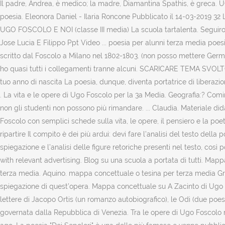
Il padre, Andrea, è medico; la madre, Diamantina Spathis, è greca.
poesia. Eleonora Daniel - Ilaria Roncone Pubblicato il 14-03-2019 32
UGO FOSCOLO E NOI (classe III media) La scuola tartalenta. Seguiro
Jose Lucia E Filippo Ppt Video ... poesia per alunni terza media poe
scritto dal Foscolo a Milano nel 1802-1803. (non posso mettere Ge
ho quasi tutti i collegamenti tranne alcuni. SCARICARE TEMA SV
tuo anno di nascita La poesia, dunque, diventa portatrice di liberaz
. La vita e le opere di Ugo Foscolo per la 3a Media. Geografia:? Com
non gli studenti non possono più rimandare. ... Claudia. Materiale di
Foscolo con semplici schede sulla vita, le opere, il pensiero e la po
ripartire Il compito è dei più ardui: devi fare l’analisi del testo del
spiegazione e l’analisi delle figure retoriche presenti nel testo, co
with relevant advertising. Blog su una scuola a portata di tutti. M
terza media. Aquino. mappa concettuale o tesina per terza media Grec
spiegazione di quest’opera. Mappa concettuale su A Zacinto di Ugo Fo
lettere di Jacopo Ortis (un romanzo autobiografico), le Odi (due poesie
governata dalla Repubblica di Venezia. Tra le opere di Ugo Foscolo ri