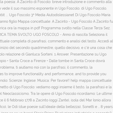
la poesia: A Zacinto di Foscolo: breve introduzione e commento alla
nto vede il suo massimo esponente in Ugo Foscolo. di Ugo Foscolo.
it ... Ugo Foscolo 3ª Media Aiutodislessianet Di Ugo Foscolo Maria
leanno figlio Mappa concettuale: A Zacinto - Ugo Foscolo A Zacinto fu
rica ora la mappa in pdf Programma svolto nella Classe Terza Sez.
ARICA TEMA SVOLTO UGO FOSCOLO - Anno di nascita Seleziona il
ttuale completa di parafrasi, commento e analisi del testo. Accedi al
'inizio del secondo quadrimestre, quello decisivo, e c'è una cosa che
colo relazione di Gianluca Sorteni. 1 Answer. Presentazione su Ugo
sempio • Santa Croce a Firenze • Dalle tombe in Santa Croce dovrà
problema, ti aiutiamo noi con la parsfrasi, il commento, la
okies to improve functionality and performance, and to provide you
nolo: Scienze: Inglese: Musica: Per favore!! help mappa concettuale
etto di Ugo Foscolo: vediamo oggi insieme il testo, la parafrasi e la
el Neoclassicismo. Tra le opere di Ugo Foscolo ricordiamo: Le ultime
 il 6 febbraio 1778 a Zacinto (oggi Zante), isola del Mar Ionio allora
), le Odi (due poesie sull'ideale della bellezza), Sonetti e … 8 years