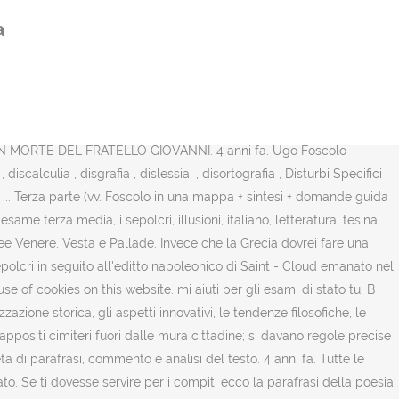
i dell'apprendimento Aggiungi alla lista Memo. Foscolo era deluso da
a
 nel 1778 a Zante ( Zacinto), possedimento della Repubblica di
liata la proff!!! Scaricala ora in formato .pdf o .jpg… Foscolo la vita
n mi convinceva così ho scelto il romanticismo. alla sera Foscolo
6 ottobre 2013 09:05. Favourite answer. 0 0. salve anche io come
i terza media degli studenti che adorano la cultura americana degli
I IN MORTE DEL FRATELLO GIOVANNI. 4 anni fa. Ugo Foscolo -
lculia , disgrafia , dislessiai , disortografia , Disturbi Specifici
.. Terza parte (vv. Foscolo in una mappa + sintesi + domande guida
me terza media, i sepolcri, illusioni, italiano, letteratura, tesina
ee Venere, Vesta e Pallade. Invece che la Grecia dovrei fare una
lcri in seguito all'editto napoleonico di Saint - Cloud emanato nel
se of cookies on this website. mi aiuti per gli esami di stato tu. B
zione storica, gli aspetti innovativi, le tendenze filosofiche, le
 appositi cimiteri fuori dalle mura cittadine; si davano regole precise
 di parafrasi, commento e analisi del testo. 4 anni fa. Tutte le
ato. Se ti dovesse servire per i compiti ecco la parafrasi della poesia: