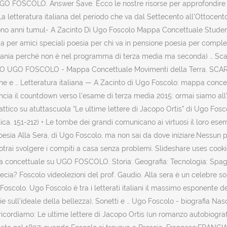
 UGO FOSCOLO. Answer Save. Ecco le nostre risorse per approfondire 
 La letteratura italiana del periodo che va dal Settecento all'Ottoce
no anni tumul- A Zacinto Di Ugo Foscolo Mappa Concettuale Studenti
sia per amici speciali poesia per chi va in pensione poesia per comp
rmania perché non è nel programma di terza media ma seconda) … Sca
OLTO UGO FOSCOLO - Mappa Concettuale Movimenti della Terra. SC
ione e … Letteratura italiana — A Zacinto di Ugo Foscolo: mappa conce
incia il countdown verso l'esame di terza media 2015: ormai siamo all
dattico su atuttascuola “Le ultime lettere di Jacopo Ortis” di Ugo Fos
etica. 151-212) • Le tombe dei grandi comunicano ai virtuosi il loro e
la poesia Alla Sera, di Ugo Foscolo, ma non sai da dove iniziare.Nessun 
sì potrai svolgere i compiti a casa senza problemi. Slideshare uses co
appa concettuale su UGO FOSCOLO. Storia: Geografia: Tecnologia: Spag
ia? Foscolo videolezioni del prof. Gaudio. Alla sera è un celebre son
scolo. Ugo Foscolo è tra i letterati italiani il massimo esponente d
 sull'ideale della bellezza), Sonetti e … Ugo Foscolo - biografia Nasce
cordiamo: Le ultime lettere di Jacopo Ortis (un romanzo autobiografico