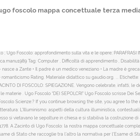
ccolta di mappe concettuali utili agli studenti con disturbi specific
ugo foscolo mappa concettuale terza medi
re domande? Niccolò Foscolo (assumerà il nome Ugo a 16 anni) nacque
erì a Venezia dove il figlio la raggiunse nel 1792. Mi sa' che si è sbag
media? Chi mi aiuta!!! avevo già fatto una mappa sul razzismo ma no
 tu sei l’immago a me sí cara vieni, o sera 3! 19 commenti: Anonimo 1
o. Mappa concettuale su UGO FOSCOLO. Perfetta idea per una tesina d
to ; Ugo Foscolo: approfondimento sulla vita e le opere; PARAFRAS
nu1989 Tag: Computer , Difficoltà di apprendimento , Disabilità , disca
 nasce a Zante • Il padre è un medico veneziano • La madre è greca .
anticismo Rating. Materiale didattico su gaudio.org. ... Etichette: esa
… A ZACINTO DI FOSCOLO: SPIEGAZIONE. Vengono celebrate, infatti, le d
e materie . Ugo Foscolo “DEI SEPOLCRI” Ugo Foscolo scrisse Dei Sepo
Foscolo Scienze:? If you continue browsing the site, you agree to the u
tura: L’Illuminismo: aspetti della cultura illuministica, contestualizza
sso si vietavano le sepolture in chiesa e si stabiliva la costruzione di
l 1778. A Zacinto di Ugo Foscolo: la nostra mappa concettuale completa
 Esame di Stato che raccoglie tra l'altro la normativa per l'Esame di St