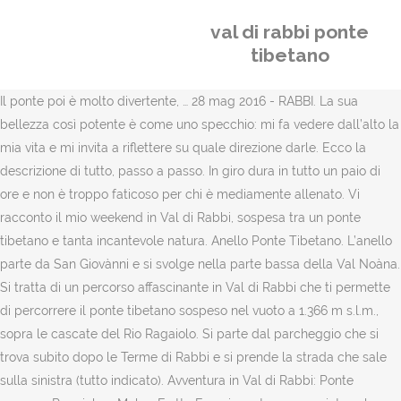
val di rabbi ponte
tibetano
Il ponte poi è molto divertente, … 28 mag 2016 - RABBI. La sua
bellezza così potente è come uno specchio: mi fa vedere dall’alto la
mia vita e mi invita a riflettere su quale direzione darle. Ecco la
descrizione di tutto, passo a passo. In giro dura in tutto un paio di
ore e non è troppo faticoso per chi è mediamente allenato. Vi
racconto il mio weekend in Val di Rabbi, sospesa tra un ponte
tibetano e tanta incantevole natura. Anello Ponte Tibetano. L’anello
parte da San Giovànni e si svolge nella parte bassa della Val Noàna.
Si tratta di un percorso affascinante in Val di Rabbi che ti permette
di percorrere il ponte tibetano sospeso nel vuoto a 1.366 m s.l.m.,
sopra le cascate del Rio Ragaiolo. Si parte dal parcheggio che si
trova subito dopo le Terme di Rabbi e si prende la strada che sale
sulla sinistra (tutto indicato). Avventura in Val di Rabbi: Ponte