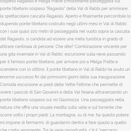
sospeso Ragaiolo e Malga Fratte Emozionante passeggiata sul
ponte tibetano sospeso “Ragaiolo” della Val di Rabbi per ammirare
la spettacolare cascata Ragaiolo. Aperto e finalmente percorribile lo
stupendo ponte tibetano costruito negli ultimi mesi in Val di Rabbi:
con i suoi quasi 100 metri di passeggiata nel vuoto sopra la cascata
del Ragaiolo, si candida ad essere una meta turistica in grado di
attirare centinaia di persone. Che dite? Combinazione vincente per
una gita invernale in Val di Rabbi: escursione sulla neve passando
per il famoso ponte tibetano, per arrivare poi a Malga Fratte e
scendere con lo slittino. Il ponte tibetano in Val di Rabbi ha avuto un
enorme successo fin dai primissimi giorni della sua inaugurazione.
Comoda escursione ai piedi delle Vette Feltrine che permette di
vivere i pascoli di San Giovanni e della Val Noana attraversando un
ponte tibetano sospeso sul rio Giasinozza. Una passeggiata nella
natura che offre una visuale inedita sulla valle e sul torrente che
scorre sotto i propri piedi. La montagna, su di me, ha questo potere:
mi impone di fermarmi, di guardarmi dentro e fare spazio a quello
che conta veramente. Tra le varie opportunità, c’è il “percorso