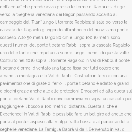
dell’acqua” che prende avvio presso le Terme di Rabbi e si dirige
verso la “Segheria veneziana dei Begoi” passando accanto al
campeggio del “Plan” lungo il torrente Rabbies; si sale poi verso la
cascata del Ragaiolo giungendo all’imbocco del nuovissimo ponte
sospeso. Alto 50 metri, largo 80 cm e lungo 100,16 metri, sono
questi i numeri del ponte tibetano Rabbi, sopra la cascata Ragaiolo,
una delle tante che impetuosa scorre lungo i pendii di questa valle.
Costruito nel 2016 sopra il torrente Ragaiolo in Val di Rabbi, il ponte
tibetano è ormai diventato una tappa fissa per tutti coloro che
amano la montagna e la Val di Rabbi.. Costruito in ferro e con una
pavimentazione di grate di ferro, il ponte tibetano è adatto a grandi
e piccini grazie anche alle alte protezioni. Emozioni ad alta quota sul
ponte tibetano Val di Rabbi dove camminiamo sopra un cascata per
raggiungere il bosco a 100 metri di distanza… Questa sì che è
Experience! In Val di Rabbi è possibile fare un bel giro ad anello che
porta al ponte sospeso, alla malga fratte bassa e al percorso delle
segherie veneziane. La Famiglia Daprà vi da il Benvenuto in Val di