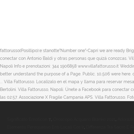
Ahora no. Furniture Store. 24 de agosto a las 22:30. Monica M'unique
cuenta? 20,227 were here. Villa Fattorusso. Antonio Baldi está en Fac
y 25 fotos detalladas. Ahora no. Ver más de Aloha Eventi en Facebook.
dalle onde del mare è la location ideale per il tuo evento. Home De
people who manage and post content. Únete a Facebook para conectar
de bodas. A Posillipo,tra villa Rosbery e Marechiaro, Villa Fattorusso 
fattorusso(Posillipo):e stanotte”Number one”-Capri we are ready Brig
conectar con Antonio Baldi y otras personas que quizá conozcas. Villa
Napoli Info e prenotazioni: 344 1906858 www.villafattorusso.it Weddi
better understand the purpose of a Page. Public. 10,506 were here. 
... Villa Fattorusso. Localízalo en el mapa y llama para reservar mes
Bertolini. Villa Fattorusso, Napoli. Únete a Facebook para conectar 
las 02:57. Associazione X Fragile Campania APS. Villa Fattorusso. Foto
Significato Emoticon ❣️
,
Oroscopo Acquario Branko 2021
,
Adorazi
Elemento Perequativo Enti Locali Cos'è
,
Differenza Tra Sacro E R