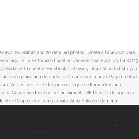
attorusso en Facebook. Restaurant. Iniciar sesión ¿Olvidaste tu
 Fattorusso, n.º 1023 entre los restaurantes de Napoles: 284 opiniones
bery e Marechiaro, Villa Fattorusso immersa nel verde e accarezzata
poles. Giusy Fattorusso está en Facebook. See actions taken by the
 relacionadas. 27 de agosto a la 01:52. Servicio de organización
e per il tuo evento. Servicio … 18K likes. Villa Fattorusso. Villa
eviews ️ by visitors and 20 detailed photos . Únete a Facebook para
ron aquí. Villa Fattorusso Location per eventi via Posillipo, 68 80123
ón ¿Olvidaste tu cuenta? Facebook is showing information to help you
rvicio de organización de bodas o. Crear cuenta nueva. Page created
alera. Ver los perfiles de las personas que se llaman Fabiana
illa Guarracino location per ricevimenti. 18K likes. 24 de agosto a
k, StreetMap dentro la tua attività. Anna Stilo Arredamenti.
i Garpez
,
Come Recuperare Un Brutto Voto In Matematica
,
Auguri Per Un Futuro Brillante
,