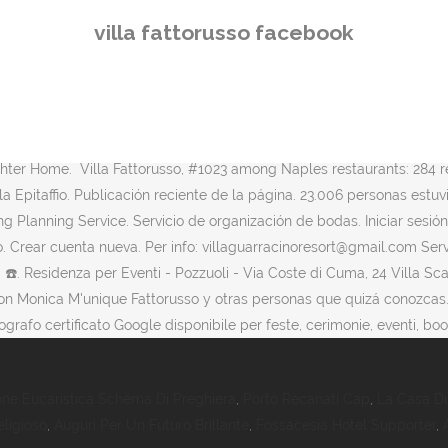
 Fattorusso está en Facebook. Villa Punta Pennata. Ver más de Villa F
villa fattorusso facebook
ebook. 374 Me gusta. Find on the map and call to book a table. ‍ Villa
 Villa Fattorusso, Napoli. Villa Fattorusso. A Posillipo,tra villa Ros
cor. Pages Liked by Page. PixTime Photography - Marco Fucito Ph, Ná
 con Giusy Fattorusso y otras personas que quizá conozcas. Páginas
immersa nel verde e accarezzata dalle onde del mare è la location ideal
hter Home. ‍ Villa Fattorusso, #1023 among Naples restaurants: 284 r
 Epitaffio. Publicación reciente de la página. 23.006 personas estuvie
ng Planning Service. Servicio de organización de bodas. Iniciar sesi
o. Crear cuenta nueva. Per info: villaguarracinoresort@gmail.com Se
a ☎️. Residenza per Eventi - Pozzuoli - Via Coste di Cuma, 24 Villa Sc
con Monica M'unique Fattorusso y otras personas que quizá conozcas. V
grafo certificato Google disponibile per feste, cerimonie, eventi, boo
one Eucaristica Schema Di Preghiera
,
Porto Recanati Cap
,
La Casa D
eligioso
,
Auguri Per Un Futuro Brillante
,
Fossacesia Hotel Supporter
,