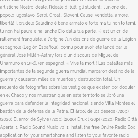
artistiche Nostro ideale, l'ideale di tutti gli studenti: l'unione del
popolo iugoslavo, Serbi, Croati, Sloveni. Cause: vendetta, amore,
libertà! Il crudele Saladino è bene armato e forte ma tu non lo temi,
tu non hai paura e hai anche Dio dalla tua parte. ») est un cri de
ralliement franquiste, à l'origine l'un des cris de guerre de la Légion
espagnole (Legión Española), connu pour avoir été lancé par le
général José Millán-Astray lors d'un discours de Miguel de
Unamuno en 1936. (en espagnol, « Vive la mort ! Las batallas más
importantes de la segunda guerra mundial marcaron destino de la
guerra y causaron miles de muertos y destrucción total. Un
recuento de fotografías sobre los vestigios que existen por doquier
en el Chaco y nos muestran que en este territorio se libró una
guerra para defender la integridad nacional, siendo Villa Montes el
bastión de la defensa de la Patria. El árbol de los deseos (720p)
(2020) El amor de Sylvie (720p) (2020) Druk (720p) (2020) Radio Città
Aperta: 1: Radio Sound Music 70' 1: Install the free Online Radio Box
application for your smartphone and listen to your favorite radio