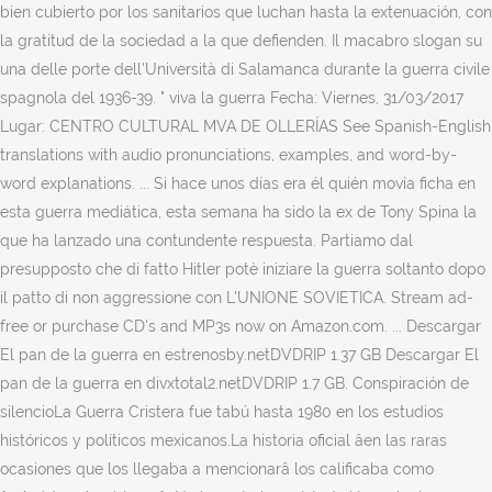
bien cubierto por los sanitarios que luchan hasta la extenuación, con
la gratitud de la sociedad a la que defienden. Il macabro slogan su
una delle porte dell'Università di Salamanca durante la guerra civile
spagnola del 1936-39. " viva la guerra Fecha: Viernes, 31/03/2017
Lugar: CENTRO CULTURAL MVA DE OLLERÍAS See Spanish-English
translations with audio pronunciations, examples, and word-by-
word explanations. ... Si hace unos días era él quién movía ficha en
esta guerra mediática, esta semana ha sido la ex de Tony Spina la
que ha lanzado una contundente respuesta. Partiamo dal
presupposto che di fatto Hitler potè iniziare la guerra soltanto dopo
il patto di non aggressione con L'UNIONE SOVIETICA. Stream ad-
free or purchase CD's and MP3s now on Amazon.com. ... Descargar
El pan de la guerra en estrenosby.netDVDRIP 1.37 GB Descargar El
pan de la guerra en divxtotal2.netDVDRIP 1.7 GB. Conspiración de
silencioLa Guerra Cristera fue tabú hasta 1980 en los estudios
históricos y políticos mexicanos.La historia oficial âen las raras
ocasiones que los llegaba a mencionarâ los calificaba como