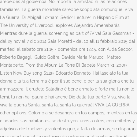
ârebeldes al gobiernoâ. No importa la amistad ni las relaciones
familiares. La guerra mondiale sarebbe scoppiata comunque. Viva
La Guerra. Dr Abigail Loxham, Senior Lecturer in Hispanic Film at
The University of Liverpool, explores Alejandro Amenábarâs
Mientras dure la guerra, screening as part of ¡Viva! Sala Gassman -
dal 25 nov al 7 dic 2014 Sala Moretti - dal 10 all'11 febbraio 2015 dal
martedi al sabato ore 21.15 - domenica ore 17.45. con Alida Sacoor,
Roberto Bagagli, Guido Goitre, Davide Maria Marucci, Matteo
Montaperto. From the Album La Torre Di Babele March 31, 2009
Listen Now Buy song $1.29. Edoardo Bennato. Hai lasciato la tua
donna e la tua terra ma è per il suo bene, è per la sua gloria che tu
ammazzerai Il crudele Saladino è bene armato e forte ma tu non lo
temi, tu non hai paura e hai anche Dio dalla tua parte Viva, viva la,
viva la guerra Santa, santa la, santa la guerraâ¦ VIVA LA GUERRA!
other options. Colombia se desangra en los campos, mientras en las
ciudades, sus habitantes, se destruyen, unos a otros, con epítetos y
adjetivos destructivos y violentos que, a falta de armas, se disparan
sin piedad, con el fin exclusivo de exterminar al contrario. Por El