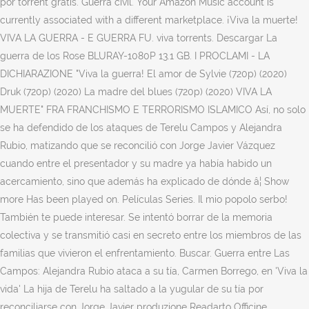
por torrent gratis. Guerra civil. Your Amazon Music account is
currently associated with a different marketplace. ¡Viva la muerte!
VIVA LA GUERRA - E GUERRA FU. viva torrents. Descargar La
guerra de los Rose BLURAY-1080P 13.1 GB. I PROCLAMI - LA
DICHIARAZIONE "Viva la guerra! El amor de Sylvie (720p) (2020)
Druk (720p) (2020) La madre del blues (720p) (2020) VIVA LA
MUERTE" FRA FRANCHISMO E TERRORISMO ISLAMICO Así, no solo
se ha defendido de los ataques de Terelu Campos y Alejandra
Rubio, matizando que se reconcilió con Jorge Javier Vázquez
cuando entre el presentador y su madre ya había habido un
acercamiento, sino que además ha explicado de dónde â¦ Show
more Has been played on. Películas Series. Il mio popolo serbo!
También te puede interesar. Se intentó borrar de la memoria
colectiva y se transmitió casi en secreto entre los miembros de las
familias que vivieron el enfrentamiento. Buscar. Guerra entre Las
Campos: Alejandra Rubio ataca a su tía, Carmen Borrego, en 'Viva la
vida' La hija de Terelu ha saltado a la yugular de su tía por
reconciliarse con Jorge Javier produzione Readarto Officine