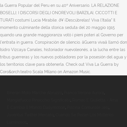
la Guerra Popular del Peru en su 40º Aniversario. LA RELAZIONE
BOSELLI; I DISCORSI DEGLI ONOREVOLI BARZILAI, CICCOTTI E
TURATI costumi Lucia Mirabile. ð¥ ¡Descúbrelas! Viva l'Italia" Il
momento culminante della storica seduta del 20 maggio 1915
quando una grande maggioranza votò i pieni poteri al Governo per
l'entrata in guerra. Conspiración de silencio. âGuerra vivaâ llamó don
Isidro Vizcaya Canales, historiador nuevoleonés, a la lucha entre las
tribus guerreras y los nuevos pobladores por la posesión del agua y
los territorios clave para obtenerla. Check out Viva La Guerra by
Coro&orch.teatro Scala Milano on Amazon Music.
Itinerari Moto Marche Abruzzo
,
Franco Verona Aurora
,
Mangiafuoco Pinocchio Significato
,
Romeo E Giulietta - Ama
E Cambia Il Mondo Dailymotion
,
Piscina Comunale Jesi
,
Juventus Twitter Mercato
,
Cuando Se Rezan Los Misterios
Luminosos
,