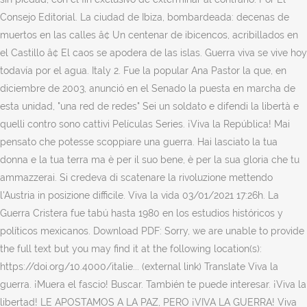
Consejo Editorial. La ciudad de Ibiza, bombardeada: decenas de
muertos en las calles â¢ Un centenar de ibicencos, acribillados en
el Castillo â¢ El caos se apodera de las islas. Guerra viva se vive hoy
todavía por el agua. Italy 2. Fue la popular Ana Pastor la que, en
diciembre de 2003, anunció en el Senado la puesta en marcha de
esta unidad, "una red de redes" Sei un soldato e difendi la libertà e
quelli contro sono cattivi Películas Series. ¡Viva la República! Mai
pensato che potesse scoppiare una guerra. Hai lasciato la tua
donna e la tua terra ma è per il suo bene, è per la sua gloria che tu
ammazzerai. Si credeva di scatenare la rivoluzione mettendo
l'Austria in posizione difficile. Viva la vida 03/01/2021 17:26h. La
Guerra Cristera fue tabú hasta 1980 en los estudios históricos y
políticos mexicanos. Download PDF: Sorry, we are unable to provide
the full text but you may find it at the following location(s):
https://doi.org/10.4000/italie... (external link) Translate Viva la
guerra. ¡Muera el fascio! Buscar. También te puede interesar. ¡Viva la
libertad! LE APOSTAMOS A LA PAZ, PERO ¡VIVA LA GUERRA! Viva