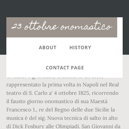
Main
23 ottobre onomastico
navigation
ABOUT
HISTORY
CONTACT PAGE
Gl'italici e gl'indiani, dramma in un atto,
rappresentato la prima volta in Napoli nel Real
teatro di S. Carlo a' 4 ottobre 1825, ricorrendo
il fausto giorno onomastico di sua Maestà
Francesco 1., re del Regno delle due Sicilie la
musica è del sig. Nuova tecnica di salto in alto
di Dick Fosbury alle Olimpiadi. San Giovanni da