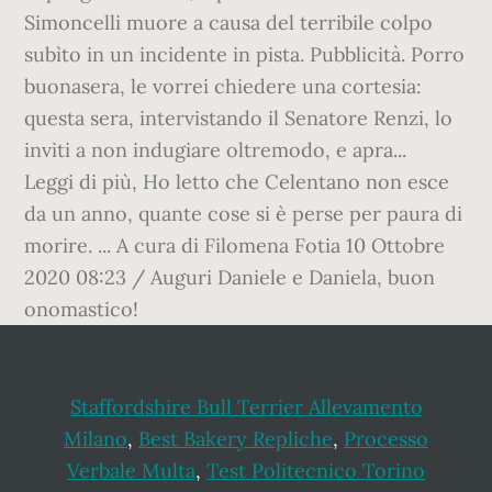
Simoncelli muore a causa del terribile colpo
subìto in un incidente in pista. Pubblicità. Porro
buonasera, le vorrei chiedere una cortesia:
questa sera, intervistando il Senatore Renzi, lo
inviti a non indugiare oltremodo, e apra...
Leggi di più, Ho letto che Celentano non esce
da un anno, quante cose si è perse per paura di
morire. ... A cura di Filomena Fotia 10 Ottobre
2020 08:23 / Auguri Daniele e Daniela, buon
onomastico!
Staffordshire Bull Terrier Allevamento
Milano
,
Best Bakery Repliche
,
Processo
Verbale Multa
,
Test Politecnico Torino