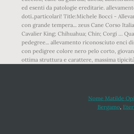
Nome Matilde Opi
Bergamo
,
Eter