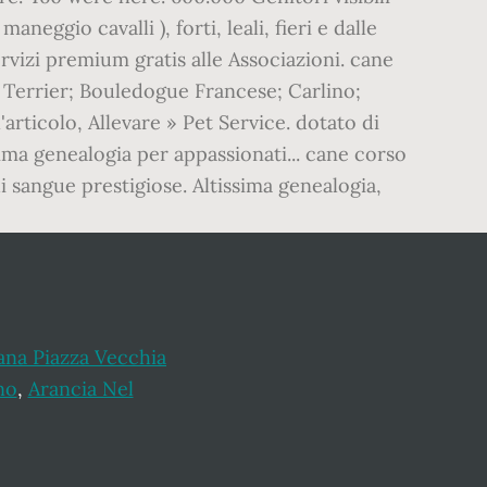
ana Piazza Vecchia
no
,
Arancia Nel