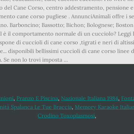
nioni
,
Pranzo E Piscina
,
Nazionale Italiana 1984
,
Font
nità Spalanca Le Tue Braccia
,
Memory Karaoke Italia
Crodino Toxoplasmosi
,