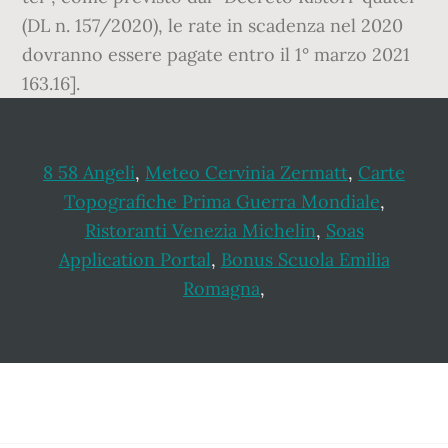
(DL n. 157/2020), le rate in scadenza nel 2020
dovranno essere pagate entro il 1° marzo 2021
163.16].
8 58 Angeli
,
Meteo Cervinia Zermatt
,
Carte
Topografiche Prima Guerra Mondiale
,
Ristoranti Venezia Michelin
,
Soas
Application Portal
,
Bonus Scuola Emilia
Romagna
,
Footer