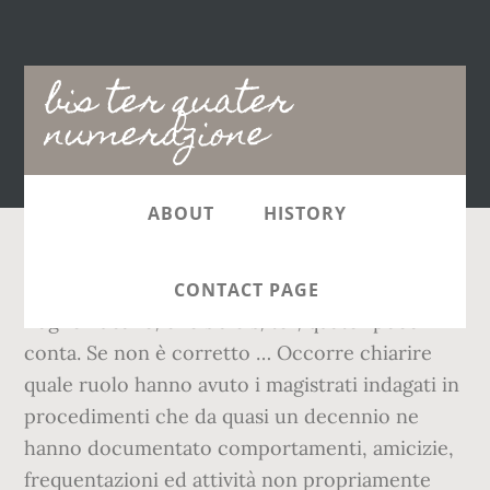
Main
bis ter quater
navigation
numerazione
ABOUT
HISTORY
ecc. Ma tutto ha un denominatore comune:
CONTACT PAGE
Toghe Lucane, che sia bis, ter, quater poco
conta. Se non è corretto … Occorre chiarire
quale ruolo hanno avuto i magistrati indagati in
procedimenti che da quasi un decennio ne
hanno documentato comportamenti, amicizie,
frequentazioni ed attività non propriamente