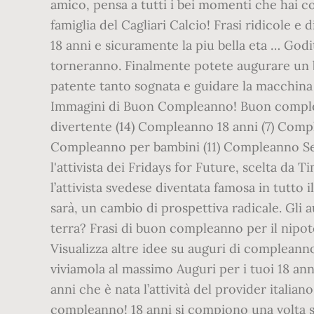
amico, pensa a tutti i bei momenti che hai c
famiglia del Cagliari Calcio! Frasi ridicole 
18 anni e sicuramente la piu bella eta … Godi
torneranno. Finalmente potete augurare un b
patente tanto sognata e guidare la macchina d
Immagini di Buon Compleanno! Buon complea
divertente (14) Compleanno 18 anni (7) Comp
Compleanno per bambini (11) Compleanno Sexy
l'attivista dei Fridays for Future, scelta d
l’attivista svedese diventata famosa in tutto 
sarà, un cambio di prospettiva radicale. Gli 
terra? Frasi di buon compleanno per il nipot
Visualizza altre idee su auguri di complea
viviamola al massimo Auguri per i tuoi 18 a
anni che è nata l’attività del provider italia
compleanno! 18 anni si compiono una volta so