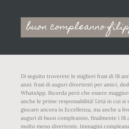
Main
buon compleanno filip
navigation
Di seguito troverete le migliori frasi di 18 a
anni: frasi di auguri divertenti per amici, de
WhatsApp. Ricorda però che essere maggioren
anche le prime responsabilità! L’età in cui s
giocare ancora in Eccellenza, ma anche a livel
auguri di buon compleanno, finalmente i 18 a
molto meno divertente. Immagini compleanno 