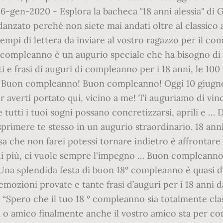
 6-gen-2020 - Esplora la bacheca "18 anni alessia" di 
idanzato perché non siete mai andati oltre al classico
esempi di lettera da inviare al vostro ragazzo per il 
 compleanno è un augurio speciale che ha bisogno di i
ti e frasi di auguri di compleanno per i 18 anni, le 100 f
. Buon compleanno! Buon compleanno! Oggi 10 giugno, il
r averti portato qui, vicino a me! Ti auguriamo di vinc
tutti i tuoi sogni possano concretizzarsi, aprili e …
 esprimere te stesso in un augurio straordinario. 18 an
osa che non farei potessi tornare indietro è affrontare
i di più, ci vuole sempre l'impegno … Buon compleanno
Una splendida festa di buon 18° compleanno è quasi d’
 emozioni provate e tante frasi d’auguri per i 18 anni d
Spero che il tuo 18 ° compleanno sia totalmente clas
 o amico finalmente anche il vostro amico sta per com