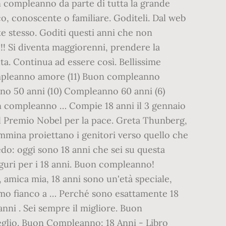
n compleanno da parte di tutta la grande
co, conoscente o familiare. Goditeli. Dal web
te stesso. Goditi questi anni che non
! Si diventa maggiorenni, prendere la
ta. Continua ad essere così. Bellissime
mpleanno amore (11) Buon compleanno
no 50 anni (10) Compleanno 60 anni (6)
on compleanno … Compie 18 anni il 3 gennaio
 il Premio Nobel per la pace. Greta Thunberg,
femmina proiettano i genitori verso quello che
edo: oggi sono 18 anni che sei su questa
uguri per i 18 anni. Buon compleanno!
mica mia, 18 anni sono un'età speciale,
emo fianco a … Perché sono esattamente 18
anni . Sei sempre il migliore. Buon
meglio. Buon Compleanno: 18 Anni - Libro