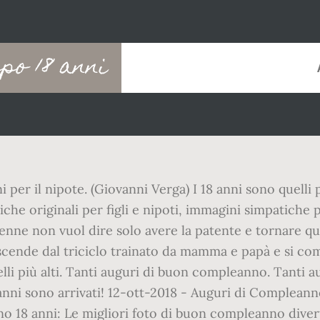
po 18 anni
nni per il nipote. (Giovanni Verga) I 18 anni sono quell
diche originali per figli e nipoti, immagini simpatiche 
ne non vuol dire solo avere la patente e tornare qu
i scende dal triciclo trainato da mamma e papà e si co
li più alti. Tanti auguri di buon compleanno. Tanti au
nni sono arrivati! 12-ott-2018 - Auguri di Compleann
18 anni: Le migliori foto di buon compleanno divert