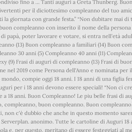
ondiviso fino a … Tanti auguri a Greta Thunberg. Buo
e divertenti per il diciottesimo compleanno del tuo ami
ti la giornata con grande festa.” “Non dubitare mai di 
uon compleanno con inserito il nome della persona !
i papà, poter lavorare e votare, si entra nell'età adul
nno (13) Buon compleanno a familiari (14) Buon co
leanno 30 anni (5) Compleanno 40 anni (11) Complean
 (9) Frasi di auguri di compleanno (13) Frasi di bu
a Time nel 2019 come Persona dell'Anno e nominata per
il mondo, compie oggi 18 anni. I 18 anni di una figlia 
auguri per i 18 anni devono essere speciali! “Non ci cr
e a 18 anni. Buon Compleanno! Le piu belle frasi di a
nno, compleanno, buon compleanno. Buon compleanno, a
nni, non c'è dubbio che anche in questo momento sar
no Serverplan. anonimo. Tutte le cartoline di Auguri 18 
la e, per questo, meritano di essere festeggiati al 