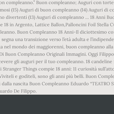
 Buon compleanno.” Buon compleanno; Auguri con tort
famosi (15) Auguri di buon compleanno (14) Auguri di c
no divertenti (13) Auguri di compleanno … 18 Anni B
e 18 in Argento, Lattice Ballon,Palloncini Foil Stell
mpleanno. Buon Compleanno 18 Anni-Il diciottesimo 
é segna una transizione verso l’età adulta e l’indipend
ta nel mondo dei maggiorenni, buon compleanno alla 
 Di Buon Compleanno Originali Immagini. Oggi Filip
evere gli auguri per il tuo compleanno. 18 candeline 
 Stranger Things compie 18 anni: 11 curiosità sull’atto
iteli e goditeli, sono gli anni più belli. Buon Com
anni dalla nascita Buon Compleanno Eduardo “TEAT
ardo De Filippo.