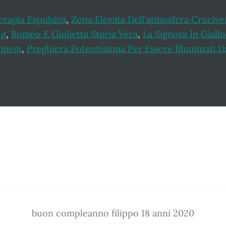
rapia Espulsiva
,
Zona Elevata Dell'atmosfera Crucive
ng
,
Romeo E Giulietta Storia Vera
,
La Signora In Giall
aipem
,
Preghiera Potentissima Per Essere Illuminati Da
buon compleanno filippo 18 anni 2020