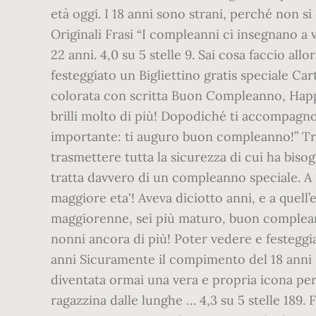
età oggi. I 18 anni sono strani, perché non 
Originali Frasi “I compleanni ci insegnano a
22 anni. 4,0 su 5 stelle 9. Sai cosa faccio a
festeggiato un Bigliettino gratis speciale Ca
colorata con scritta Buon Compleanno, Happy B
brilli molto di più! Dopodiché ti accompagno 
importante: ti auguro buon compleanno!” Tro
trasmettere tutta la sicurezza di cui ha biso
tratta davvero di un compleanno speciale. A 1
maggiore eta'! Aveva diciotto anni, e a quell’e
maggiorenne, sei più maturo, buon compleann
nonni ancora di più! Poter vedere e festegg
anni Sicuramente il compimento del 18 anni s
diventata ormai una vera e propria icona per
ragazzina dalle lunghe … 4,3 su 5 stelle 189.