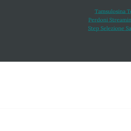
Tamsulosina Te
Perdoni Streami
Step Selezione S
Footer