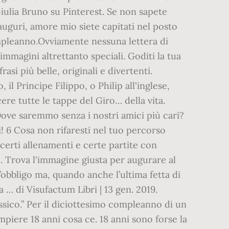
Giulia Bruno su Pinterest. Se non sapete
 auguri, amore mio siete capitati nel posto
compleanno.Ovviamente nessuna lettera di
mmagini altrettanto speciali. Goditi la tua
rasi più belle, originali e divertenti.
 Principe Filippo, o Philip all'inglese,
ere tutte le tappe del Giro… della vita.
 Dove saremmo senza i nostri amici più cari?
ni! 6 Cosa non rifaresti nel tuo percorso
 certi allenamenti e certe partite con
. Trova l'immagine giusta per augurare al
obbligo ma, quando anche l’ultima fetta di
a … di Visufactum Libri | 13 gen. 2019.
sico.” Per il diciottesimo compleanno di un
piere 18 anni cosa ce. 18 anni sono forse la