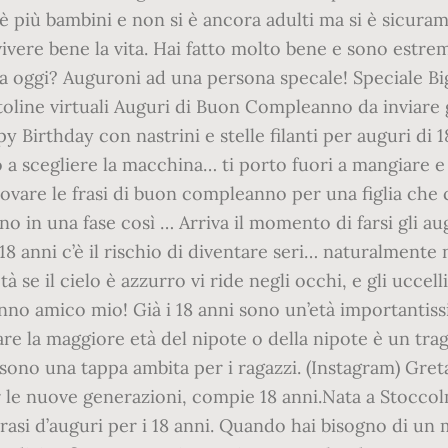
si è più bambini e non si è ancora adulti ma si è sicu
 vivere bene la vita. Hai fatto molto bene e sono es
llora oggi? Auguroni ad una persona specale! Speciale 
rtoline virtuali Auguri di Buon Compleanno da inviare 
irthday con nastrini e stelle filanti per auguri di 18 
a scegliere la macchina… ti porto fuori a mangiare e 
vare le frasi di buon compleanno per una figlia che 
gno in una fase così … Arriva il momento di farsi gli 
8 anni c’è il rischio di diventare seri… naturalmente
tà se il cielo è azzurro vi ride negli occhi, e gli uccel
o amico mio! Già i 18 anni sono un’età importantiss
iare la maggiore età del nipote o della nipote è un t
ono una tappa ambita per i ragazzi. (Instagram) Greta
 le nuove generazioni, compie 18 anni.Nata a Stoccol
 Frasi d’auguri per i 18 anni. Quando hai bisogno di 