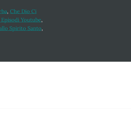
rba
,
Che Dio Ci
o Episodi Youtube
,
llo Spirito Santo
,