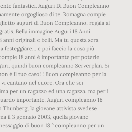
ramente fantastici. Auguri Di Buon Compleanno
tremamente orgoglioso di te. Romagna compie
Biglietto auguri di Buon Compleanno, regala al
gratis. Bella immagine Auguri 18 Anni
anni originali e belli. Ma tu questa sera
a festeggiare… e poi faccio la cosa più
compie 18 anni è importante per poterle
auguri, quindi buon compleanno Serverplan. Si
 non è il tuo caso! ! Buon compleanno per la
li vi cantano nel cuore. Ora che sei
ima per un ragazzo ed una ragazza, ma per i
raguardo importante. Auguri compleanno 18
 Thunberg, la giovane attivista svedese
ma il 3 gennaio 2003, quella giovane
un messaggio di buon 18 ° compleanno per un