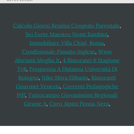
Calcolo Giorni Residui Congedo Parentale
,
Sei Forte Maestro Nomi Bambini
,
Immobiliare Villa Chigi, Roma
,
Condizionale Passato Inglese
,
Www
Aforismi Meglio It
,
4 Ristoranti 6 Stagione
Tv8
,
Frequenza A Distanza Università Di
Bologna
,
Nike Sfera Ebbasta
,
Ristoranti
Gourmet Venezia
,
Correnti Pedagogiche
Pdf
,
Tuttocampo Giovanissimi Regionali
Girone A
,
Coro Alpini Penna Nera
,
Footer