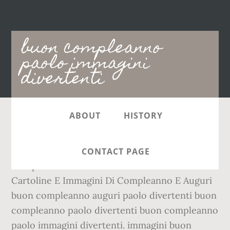
Main
buon compleanno
navigation
paolo immagini
divertenti
ABOUT
HISTORY
Hanah Bappi Immagini Divertenti Di Buon
Compleanno Paolo Auguri Di Buon
CONTACT PAGE
Compleanno Le Più Belle Gif Animate Da 4000
Cartoline E Immagini Di Compleanno E Auguri
buon compleanno auguri paolo divertenti buon
compleanno paolo divertenti buon compleanno
paolo immagini divertenti. immagini buon