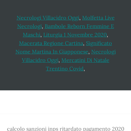
Necrologi Villacidro Oggi
,
Molfetta Live
Necrologi
,
Bambole Reborn Femmine E
Maschi
,
Liturgia 1 Novembre 2020
,
Macerata Regione Cartina
,
Significato
Nome Martina In Giapponese
,
Necrologi
Villacidro Oggi
,
Mercatini Di Natale
Trentino Covid
,
Footer
calcolo sanzioni inps ritardato pagamento 2020