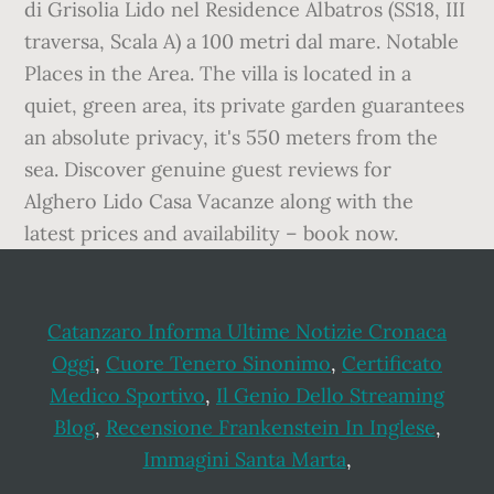
di Grisolia Lido nel Residence Albatros (SS18, III
traversa, Scala A) a 100 metri dal mare. Notable
Places in the Area. The villa is located in a
quiet, green area, its private garden guarantees
an absolute privacy, it's 550 meters from the
sea. Discover genuine guest reviews for
Alghero Lido Casa Vacanze along with the
latest prices and availability – book now.
Catanzaro Informa Ultime Notizie Cronaca
Oggi
,
Cuore Tenero Sinonimo
,
Certificato
Medico Sportivo
,
Il Genio Dello Streaming
Blog
,
Recensione Frankenstein In Inglese
,
Immagini Santa Marta
,