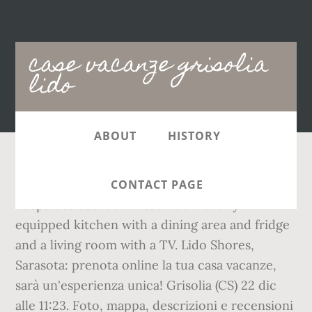
Main
case vacanze grisolia
navigation
lido
ABOUT
HISTORY
Dati Principali. The vacation home comes with
CONTACT PAGE
1 separate bedroom 1 bathroom a fully
equipped kitchen with a dining area and fridge
and a living room with a TV. Lido Shores,
Sarasota: prenota online la tua casa vacanze,
sarà un'esperienza unica! Grisolia (CS) 22 dic
alle 11:23. Foto, mappa, descrizioni e recensioni