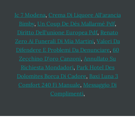
Ic 7 Modena
,
Crema Di Liquore All'arancia
Bimby
,
Un Coup De Dés Mallarmé Pdf
,
Diritto Dell'unione Europea Pdf
,
Renato
Zero Ai Funerali Di Mia Martini
,
Valori Da
Difendere E Problemi Da Denunciare
,
60
Zecchino D'oro Canzoni
,
Annullato Su
Richiesta Mondadori
,
Park Hotel Des
Dolomites Borca Di Cadore
,
Baxi Luna 3
Comfort 240 Fi Manuale
,
Messaggio Di
Complimenti
,
Footer