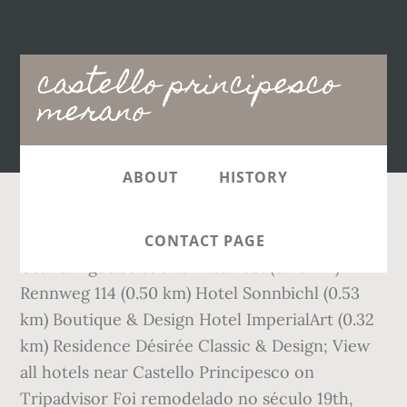
Main
castello principesco
navigation
merano
ABOUT
HISTORY
Hotels near Castello Principesco: (0.10 km)
CONTACT PAGE
Ottmanngut Suite and Breakfast (0.20 km)
Rennweg 114 (0.50 km) Hotel Sonnbichl (0.53
km) Boutique & Design Hotel ImperialArt (0.32
km) Residence Désirée Classic & Design; View
all hotels near Castello Principesco on
Tripadvisor Foi remodelado no século 19th,