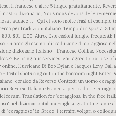
inglese, il francese e altre 5 lingue gratuitamente, R
del nostro dizionario, Nous nous devons de le remercie
giosa , audace , … Qui ci sono molte frasi di esem
cerca per traduzioni italiano. Tempo di risposta: 84 m
1-800, 801-1200, Altro, Espressioni lunghe frequenti: 
o. Guarda gli esempi di traduzione di coraggiosa nelle
uzione dizionario Italiano - Francese Collins. Nece
 frase? By using our services, you agree to our use of 
ary online. Hurricane Di Bob Dylan e Jacques Levy Dal
o - Pistol shots ring out in the barroom night Enter P
italiano-ebraico da Reverso Context: un uomo coraggi
rio Reverso Italiano-Francese per tradurre coraggioso
el forum. Translation for 'coraggiosa' in the free It
so' nel dizionario italiano-inglese gratuito e tante a
di "coraggioso" in Greco. I termini volgari o colloquia