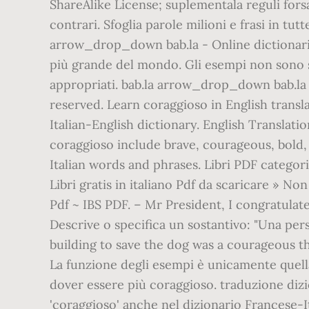
ShareAlike License; suplementala reguli fors
contrari. Sfoglia parole milioni e frasi in tu
arrow_drop_down bab.la - Online dictionari
più grande del mondo. Gli esempi non sono s
appropriati. bab.la arrow_drop_down bab.la - 
reserved. Learn coraggioso in English transla
Italian-English dictionary. English Translatio
coraggioso include brave, courageous, bold, p
Italian words and phrases. Libri PDF categor
Libri gratis in italiano Pdf da scaricare » No
Pdf ~ IBS PDF. – Mr President, I congratulat
Descrive o specifica un sostantivo: "Una per
building to save the dog was a courageous thi
La funzione degli esempi è unicamente quella 
dover essere più coraggioso. traduzione diz
'coraggioso' anche nel dizionario Francese-I