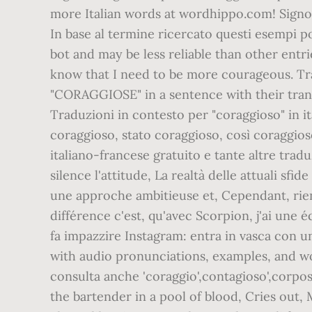
more Italian words at wordhippo.com! Signor 
In base al termine ricercato questi esempi p
bot and may be less reliable than other entri
know that I need to be more courageous. Tr
"CORAGGIOSE" in a sentence with their transl
Traduzioni in contesto per "coraggioso" in 
coraggioso, stato coraggioso, così coraggio
italiano-francese gratuito e tante altre tra
silence l'attitude, La realtà delle attuali sfi
une approche ambitieuse et, Cependant, rie
différence c'est, qu'avec Scorpion, j'ai une 
fa impazzire Instagram: entra in vasca con u
with audio pronunciations, examples, and wo
consulta anche 'coraggio',contagioso',corpos
the bartender in a pool of blood, Cries out,