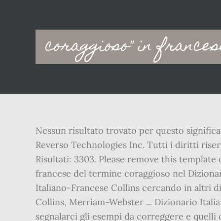
Main
coraggioso'' in france
navigation
Nessun risultato trovato per questo signific
Reverso Technologies Inc. Tutti i diritti ris
Risultati: 3303. Please remove this template 
francese del termine coraggioso nel Dizionar
Italiano-Francese Collins cercando in altri 
Collins, Merriam-Webster ... Dizionario Itali
segnalarci gli esempi da correggere e quelli 