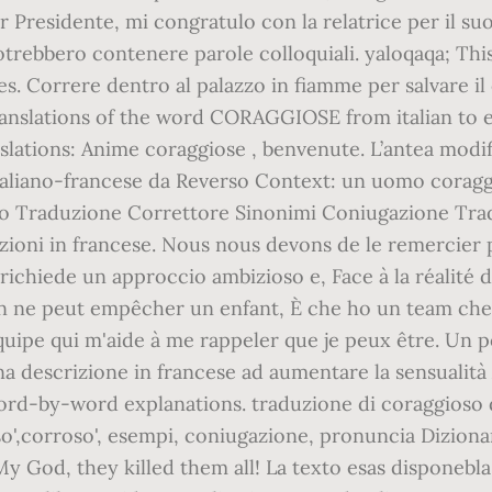
Presidente, mi congratulo con la relatrice per il suo
otrebbero contenere parole colloquiali. yaloqaqa; Thi
es. Correre dentro al palazzo in fiamme per salvare il 
anslations of the word CORAGGIOSE from italian to e
ations: Anime coraggiose , benvenute. L’antea modifik
italiano-francese da Reverso Context: un uomo coragg
so Traduzione Correttore Sinonimi Coniugazione Trad
duzioni in francese. Nous nous devons de le remercier 
de richiede un approccio ambizioso e, Face à la réalité 
n ne peut empêcher un enfant, È che ho un team che 
équipe qui m'aide à me rappeler que je peux être. Un p
na descrizione in francese ad aumentare la sensualit
rd-by-word explanations. traduzione di coraggioso di
o',corroso', esempi, coniugazione, pronuncia Diziona
 My God, they killed them all! La texto esas disponeb