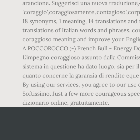
arancione. Suggerisci una nuova traduzione/de
'coraggio',coraggiosamente',contagioso',corp
18 synonyms, 1 meaning, 14 translations and
translations of Italian words and phrases. c
coraggioso meaning and improve your English
A ROCCOROCCO ;-) French Bull - Energy Dog R
L’impegno coraggioso assunto dalla Commissione
sistema in questione ha dato luogo, sia per il
quanto concerne la garanzia di rendite eque p
By using our services, you agree to our use 
Softissimo. Just a few more courageous spect
dizionario online, gratuitamente.