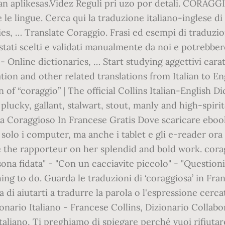
an aplikesas.Videz Reguli pri uzo por detali. CORAGGI
tte le lingue. Cerca qui la traduzione italiano-inglese 
es, … Translate Coraggio. Frasi ed esempi di traduz
tati scelti e validati manualmente da noi e potrebbe
Online dictionaries, … Start studying aggettivi caratt
tion and other related translations from Italian to En
n of “coraggio” | The official Collins Italian-English D
lucky, gallant, stalwart, stout, manly and high-spiri
ia Coraggioso In Francese Gratis Dove scaricare ebook
n solo i computer, ma anche i tablet e gli e-reader ora
e the rapporteur on her splendid and bold work. corag
sona fidata" - "Con un cacciavite piccolo" - "Questio
ng to do. Guarda le traduzioni di ‘coraggiosa’ in Fran
di aiutarti a tradurre la parola o l'espressione cerc
ionario Italiano - Francese Collins, Dizionario Colla
taliano, Ti preghiamo di spiegare perché vuoi rifiuta