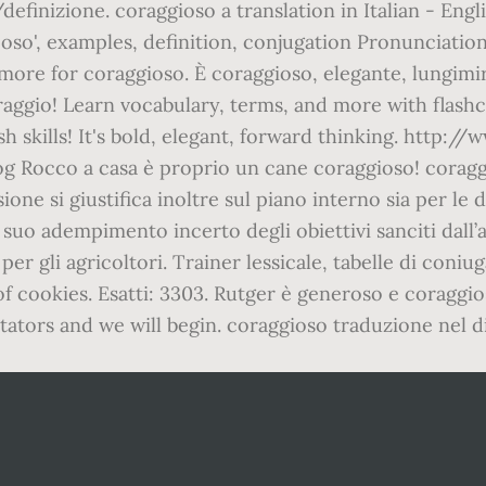
finizione. coraggioso a translation in Italian - Engli
oso', examples, definition, conjugation Pronunciatio
 more for coraggioso. È coraggioso, elegante, lungimi
oraggio! Learn vocabulary, terms, and more with flash
 skills! It's bold, elegant, forward thinking. http
occo a casa è proprio un cane coraggioso! coraggio 
 si giustifica inoltre sul piano interno sia per le de
 suo adempimento incerto degli obiettivi sanciti dall’a
er gli agricoltori. Trainer lessicale, tabelle di coniu
of cookies. Esatti: 3303. Rutger è generoso e coragg
ators and we will begin. coraggioso traduzione nel di