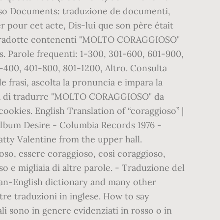
everso Documents: traduzione de documenti,
r pour cet acte, Dis-lui que son père était
pio tradotte contenenti "MOLTO CORAGGIOSO"
s. Parole frequenti: 1-300, 301-600, 601-900,
1-400, 401-800, 801-1200, Altro. Consulta
 frasi, ascolta la pronuncia e impara la
ssità di tradurre "MOLTO CORAGGIOSO" da
cookies. English Translation of “coraggioso” |
l'album Desire - Columbia Records 1976 -
atty Valentine from the upper hall.
oso, essere coraggioso, così coraggioso,
 e migliaia di altre parole. - Traduzione del
alian-English dictionary and many other
ltre traduzioni in inglese. How to say
li sono in genere evidenziati in rosso o in