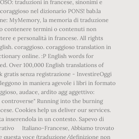
OSO: traduzioni in francese, sinonimi e
di coraggioso nel dizionario PONS! bab.la
ione: MyMemory, la memoria di traduzione
ro contenere termini o contenuti non
ere e personalità in francese. All rights
glish. coraggioso. coraggioso translation in
ictionary online. :P English words for
ted. Over 100,000 English translations of
 gratis senza registrazione - InvestireOggi
 leggono in maniera agevole i libri in formato
gioso, audace, ardito agg aggettivo:
ni controverse" Running into the burning
cese. Cookies help us deliver our services.
ata inserendola in un contesto. Sapevo di
borativo Italiano-Francese, Abbiamo trovato
re questa voce (traduzione/definizione non