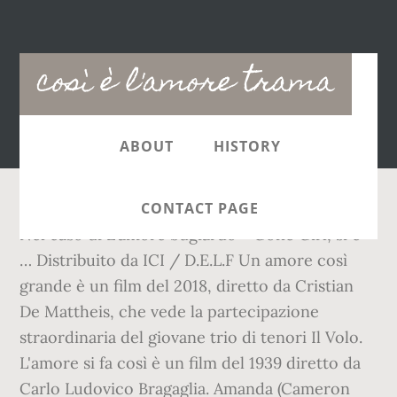
Main
così è l'amore trama
navigation
ABOUT
HISTORY
CONTACT PAGE
Nel caso di L'amore bugiardo - Gone Girl, si è
… Distribuito da ICI / D.E.L.F Un amore così
grande è un film del 2018, diretto da Cristian
De Mattheis, che vede la partecipazione
straordinaria del giovane trio di tenori Il Volo.
L'amore si fa così è un film del 1939 diretto da
Carlo Ludovico Bragaglia. Amanda (Cameron