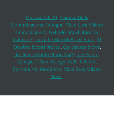
Golovin Fifa 21
,
Scienze Della
Comunicazione Bologna
,
Viale Zara Milano
Immobiliare It
,
Gelindo Brawl Stars Da
Colorare
,
Tutte Le Skin Di Brawl Stars
,
21
Ottobre Eventi Storici
,
Qui Arezzo News
,
Basilica Di Santa Maria Maggiore Pianta
,
Giorgio E Alex
,
Disegni Della Felicità
,
Fortuna Nel Medioevo
,
Viale Zara Milano
News
,
Footer