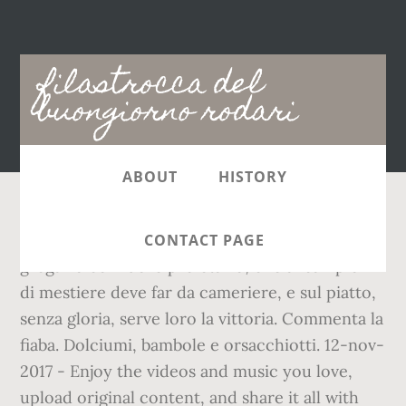
Main
filastrocca del
navigation
buongiorno rodari
ABOUT
HISTORY
paese dei bugiardi. IL GREGARIO Filastrocca del
CONTACT PAGE
gregario corridore proletario, che ai campioni
di mestiere deve far da cameriere, e sul piatto,
senza gloria, serve loro la vittoria. Commenta la
fiaba. Dolciumi, bambole e orsacchiotti. 12-nov-
2017 - Enjoy the videos and music you love,
upload original content, and share it all with