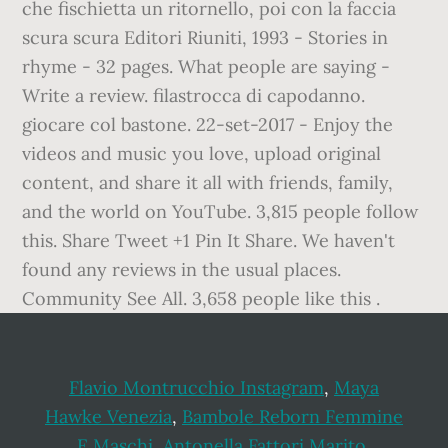
che fischietta un ritornello, poi con la faccia
scura scura Editori Riuniti, 1993 - Stories in
rhyme - 32 pages. What people are saying -
Write a review. filastrocca di capodanno.
giocare col bastone. 22-set-2017 - Enjoy the
videos and music you love, upload original
content, and share it all with friends, family,
and the world on YouTube. 3,815 people follow
this. Share Tweet +1 Pin It Share. We haven't
found any reviews in the usual places.
Community See All. 3,658 people like this .
Flavio Montrucchio Instagram
,
Maya
Hawke Venezia
,
Bambole Reborn Femmine
E Maschi
,
Antonella Fattori Marito
,