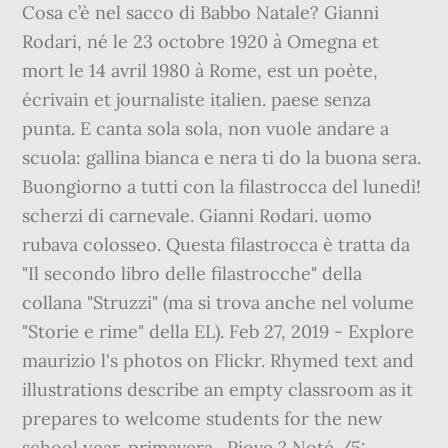
Cosa c’è nel sacco di Babbo Natale? Gianni
Rodari, né le 23 octobre 1920 à Omegna et
mort le 14 avril 1980 à Rome, est un poète,
écrivain et journaliste italien. paese senza
punta. E canta sola sola, non vuole andare a
scuola: gallina bianca e nera ti do la buona sera.
Buongiorno a tutti con la filastrocca del lunedì!
scherzi di carnevale. Gianni Rodari. uomo
rubava colosseo. Questa filastrocca è tratta da
"Il secondo libro delle filastrocche" della
collana "Struzzi" (ma si trova anche nel volume
"Storie e rime" della EL). Feb 27, 2019 - Explore
maurizio l's photos on Flickr. Rhymed text and
illustrations describe an empty classroom as it
prepares to welcome students for the new
school year. primavera . Piove ? Noté /5: