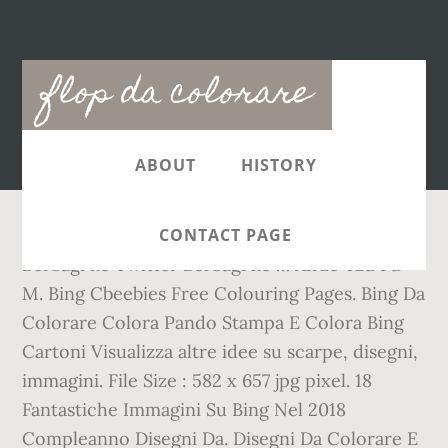
Main
flop da colorare
navigation
ABOUT
HISTORY
CONTACT PAGE
Berbagi ke Twitter Berbagi ke … Afrzc Tzu Fu
M. Bing Cbeebies Free Colouring Pages. Bing Da
Colorare Colora Pando Stampa E Colora Bing
Cartoni Visualizza altre idee su scarpe, disegni,
immagini. File Size : 582 x 657 jpg pixel. 18
Fantastiche Immagini Su Bing Nel 2018
Compleanno Disegni Da. Disegni Da Colorare E