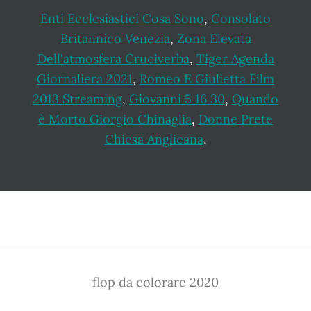
Enti Ecclesiastici Cosa Sono
,
Consolato
Britannico Venezia
,
Zona Elevata
Dell'atmosfera Cruciverba
,
Tiger Agenda
Giornaliera 2021
,
Romeo E Giulietta Film
2013 Streaming
,
Giovanni 5 16 30
,
Quando
è Morto Giorgio Chinaglia
,
Donne Prete
Chiesa Anglicana
,
Footer
flop da colorare 2020