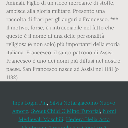
Animali. Figlio di un ricco mercante di stoffe,
ambisce alla gloria militare. Presento una
raccolta di frasi per gli auguri a Francesco. ***
Il motivo, forse, è rintracciabile nel fatto che
questo è il nome di una delle personalità
religiosa (e non solo) più importanti della storia
italiana: Francesco, il santo patrono di Assisi.
Francesco è uno dei nomi più diffusi nel nostro
paese. San Francesco nasce ad Assisi nel 1181 (o
1182).
Inps Login Pin
,
Silvia Notargiacomo Nuovo
Amore
,
Sweet Child O Mine Tutorial
,
Nomi
Medievali Maschili
,
Hedera Helix Acta
Plantarum
,
Trappola Per Genitori 2