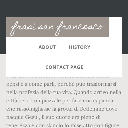
Main
frasi san francesco
navigation
ABOUT
HISTORY
CONTACT PAGE
Frasi San Francesco. Fai attenzione a come
pensi e a come parli, perchè può trasformarsi
nella profezia della tua vita. Quando arrivo nella
città cercò un piazzale per fare una capanna
che rassomigliasse la grotta di Betlemme dove
nacque Gesù , il suo cuore era pieno di
tenerezza e con slancio lo mise atto con figure