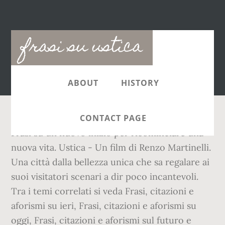
Main
frasi su ustica
navigation
ABOUT
HISTORY
CONTACT PAGE
Frasi su un nuovo inizio per ricominciare una
nuova vita. Ustica - Un film di Renzo Martinelli.
Una città dalla bellezza unica che sa regalare ai
suoi visitatori scenari a dir poco incantevoli.
Tra i temi correlati si veda Frasi, citazioni e
aforismi su ieri, Frasi, citazioni e aforismi su
oggi, Frasi, citazioni e aforismi sul futuro e