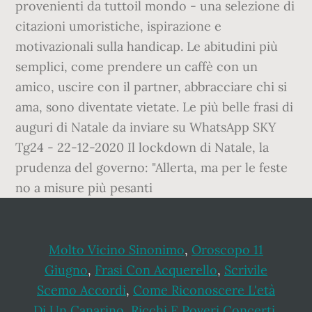
provenienti da tuttoil mondo - una selezione di
citazioni umoristiche, ispirazione e
motivazionali sulla handicap. Le abitudini più
semplici, come prendere un caffè con un
amico, uscire con il partner, abbracciare chi si
ama, sono diventate vietate. Le più belle frasi di
auguri di Natale da inviare su WhatsApp SKY
Tg24 - 22-12-2020 Il lockdown di Natale, la
prudenza del governo: "Allerta, ma per le feste
no a misure più pesanti
Molto Vicino Sinonimo
,
Oroscopo 11
Giugno
,
Frasi Con Acquerello
,
Scrivile
Scemo Accordi
,
Come Riconoscere L'età
Di Un Canarino
,
Ricchi E Poveri Concerti
,