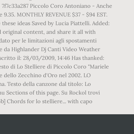
mp3 7f7c33a287 Piccolo Coro Antoniano - Anche
 alle 9.35. MONTHLY REVENUE $37 - $94 EST.
e these ideas Saved by Lucia Piattelli. Added:
original content, and share it all with
ato per le limitazioni agli spostamenti
one da Highlander Dj Canti Video Weather
ritto il: 28/03/2009, 14:46 Has thanked:
esto di Lo Stelliere di Piccolo Coro "Mariele
ne dello Zecchino d'Oro nel 2002. LO
a. Testo della canzone dal titolo: Lo
u Sections of this page. Su Rockol trovi
] Chords for lo stelliere... with capo