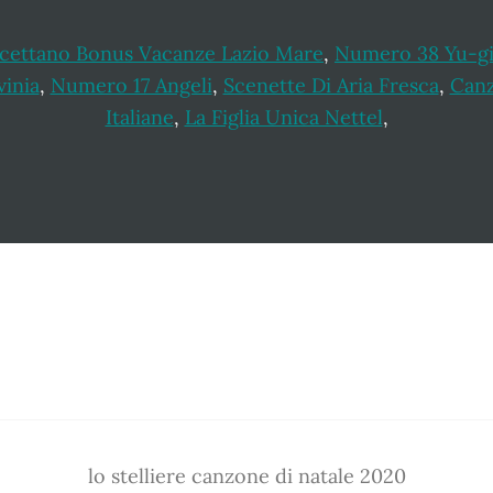
ccettano Bonus Vacanze Lazio Mare
,
Numero 38 Yu-g
vinia
,
Numero 17 Angeli
,
Scenette Di Aria Fresca
,
Canz
Italiane
,
La Figlia Unica Nettel
,
lo stelliere canzone di natale 2020