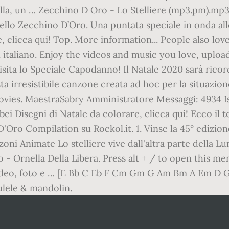
brilla, un … Zecchino D Oro - Lo Stelliere (mp3.pm).
e dello Zecchino D’Oro. Una puntata speciale in onda
te, clicca qui! Top. More information... People also lov
italiano. Enjoy the videos and music you love, upload 
sita lo Speciale Capodanno! Il Natale 2020 sarà ricord
a irresistibile canzone creata ad hoc per la situazi
ies. MaestraSabry Amministratore Messaggi: 4934 Isc
ei Disegni di Natale da colorare, clicca qui! Ecco il t
'Oro Compilation su Rockol.it. 1. Vinse la 45° edizio
 Animate Lo stelliere vive dall'altra parte della Lun
- Ornella Della Libera. Press alt + / to open this men
i, video, foto e … [E Bb C Eb F Cm Gm G Am Bm A Em D Gb
ulele & mandolin.