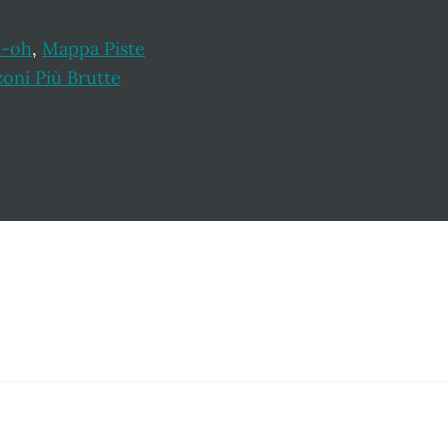
i-oh
,
Mappa Piste
oni Più Brutte