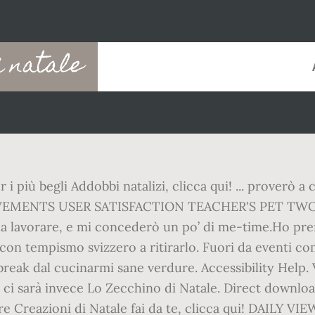
i natale
r i più begli Addobbi natalizi, clicca qui! ... proverò a 
HIEVEMENTS USER SATISFACTION TEACHER'S PET TWO YE
 da lavorare, e mi concederò un po’ di me-time.Ho pre
on tempismo svizzero a ritirarlo. Fuori da eventi co
ak dal cucinarmi sane verdure. Accessibility Help. Vi
ero ci sarà invece Lo Zecchino di Natale. Direct downl
re Creazioni di Natale fai da te, clicca qui! DAILY VI