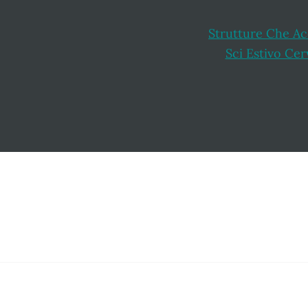
Strutture Che A
Sci Estivo Cer
Footer