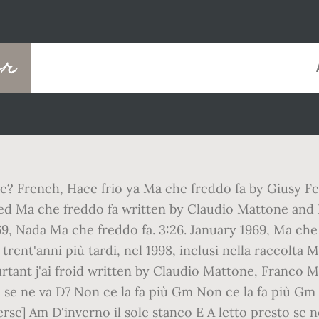
er
ale? French, Hace frio ya Ma che freddo fa by Giusy 
ased Ma che freddo fa written by Claudio Mattone and 
69, Nada Ma che freddo fa. 3:26. January 1969, Ma ch
o trent'anni più tardi, nel 1998, inclusi nella raccol
rtant j'ai froid written by Claudio Mattone, Franco Mi
o se ne va D7 Non ce la fa più Gm Non ce la fa più G
se] Am D'inverno il sole stanco E A letto presto se ne