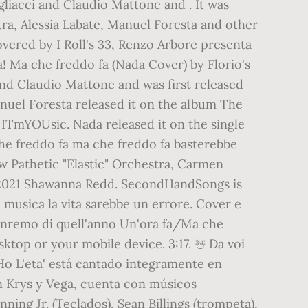
liacci and Claudio Mattone and . It was
ra, Alessia Labate, Manuel Foresta and other
vered by I Roll's 33, Renzo Arbore presenta
la! Ma che freddo fa (Nada Cover) by Florio's
nd Claudio Mattone and was first released
Manuel Foresta released it on the album The
) ITmYOUsic. Nada released it on the single
che freddo fa ma che freddo fa basterebbe
ew Pathetic "Elastic" Orchestra, Carmen
3-2021 Shawanna Redd. SecondHandSongs is
musica la vita sarebbe un errore. Cover e
 Sanremo di quell'anno Un'ora fa/Ma che
ktop or your mobile device. 3:17. ☃️ Da voi
Ho L'eta' está cantado integramente en
an Krys y Vega, cuenta con músicos
ing Jr. (Teclados), Sean Billings (trompeta),