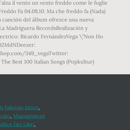
s'alza il vento un vento freddo come le foglie
reddo Fa 04.08.10. Ma che freddo fa (Nada)
da canción del álbum ofrezce una nueva
: La Madriguera RecordsRealización y
lectrico: Ricardo FernándezVega \"Non Ho
/2lB2MdNDeezer:
eshop.com/349_vegaTwitter:
 The Best 100 Italian Songs (Popkultur)
 Di Fabrizio Moro
,
cato
,
Management
ndice Dei Libri
,