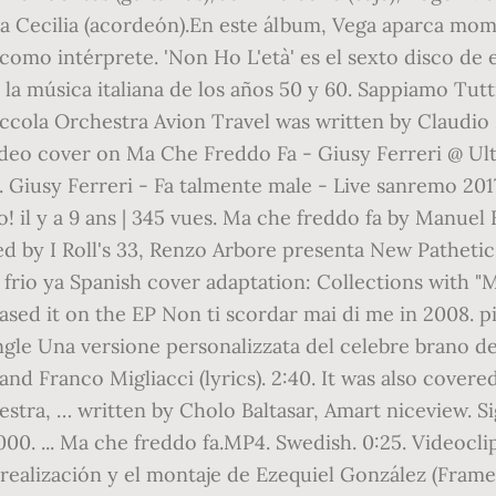
a Cecilia (acordeón).En este álbum, Vega aparca m
 como intérprete. 'Non Ho L'età' es el sexto disco de
 la música italiana de los años 50 y 60. Sappiamo Tut
Piccola Orchestra Avion Travel was written by Claudio
 video cover on Ma Che Freddo Fa - Giusy Ferreri @ U
c. Giusy Ferreri - Fa talmente male - Live sanremo 20
io! il y a 9 ans | 345 vues. Ma che freddo fa by Manue
 by I Roll's 33, Renzo Arbore presenta New Pathetic "
e frio ya Spanish cover adaptation: Collections with "
eleased it on the EP Non ti scordar mai di me in 2008.
e Una versione personalizzata del celebre brano del 
d Franco Migliacci (lyrics). 2:40. It was also covere
stra, … written by Cholo Baltasar, Amart niceview. Si
000. ... Ma che freddo fa.MP4. Swedish. 0:25. Videocli
a realización y el montaje de Ezequiel González (Fra