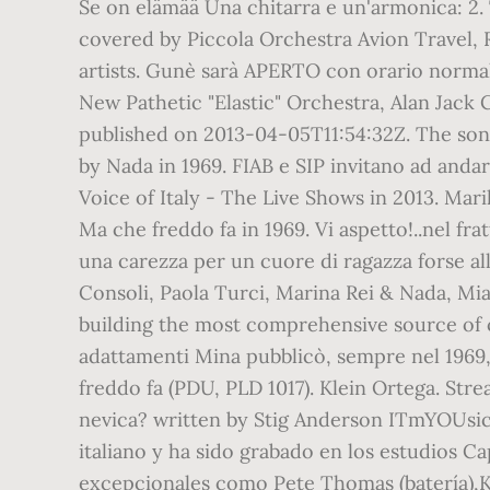
Se on elämää Una chitarra e un'armonica: 2.
covered by Piccola Orchestra Avion Travel, 
artists. Gunè sarà APERTO con orario normal
New Pathetic "Elastic" Orchestra, Alan Jack C
published on 2013-04-05T11:54:32Z. The song
by Nada in 1969. FIAB e SIP invitano ad andar
Voice of Italy - The Live Shows in 2013. Mari
Ma che freddo fa in 1969. Vi aspetto!..nel f
una carezza per un cuore di ragazza forse al
Consoli, Paola Turci, Marina Rei & Nada, M
building the most comprehensive source of c
adattamenti Mina pubblicò, sempre nel 1969, 
freddo fa (PDU, PLD 1017). Klein Ortega. Str
nevica? written by Stig Anderson ITmYOUsic.
italiano y ha sido grabado en los estudios 
excepcionales como Pete Thomas (batería),Kik