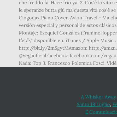
che freddo fa. Hace frio ya: 3. Cos'è la vita 
le speranze butta giù ma questa vita cos'è 
Cingodax Piano Cover. Avion Travel - Ma che
versión especial y personal de estos clásico
Montaje: Ezequiel González (FrammeHopper)
L’età\" disponible en: iTunes / Apple Music 
http://bit.ly/2mSgytMAmazon: http://amzn
@VegaoficialFacebook: facebook.com/vegaofici
Nada: Top 3. Francesco Polemica Fosci. Vidé
A Whisker Away
Santo 18 Luglio
,
W
E Comunicazio