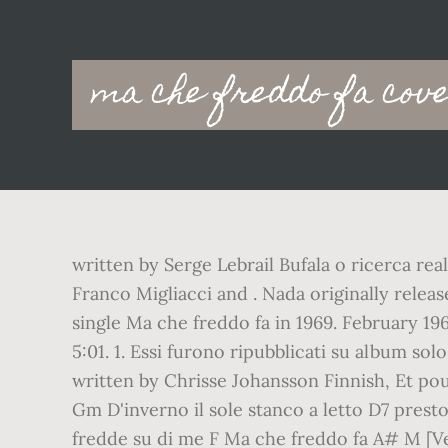
Main
ma che freddo fa cov
navigation
written by Serge Lebrail Bufala o ricerca re
Franco Migliacci and . Nada originally rele
single Ma che freddo fa in 1969. February 19
5:01. 1. Essi furono ripubblicati su album sol
written by Chrisse Johansson Finnish, Et pou
Gm D'inverno il sole stanco a letto D7 prest
fredde su di me F Ma che freddo fa A# M [Ver