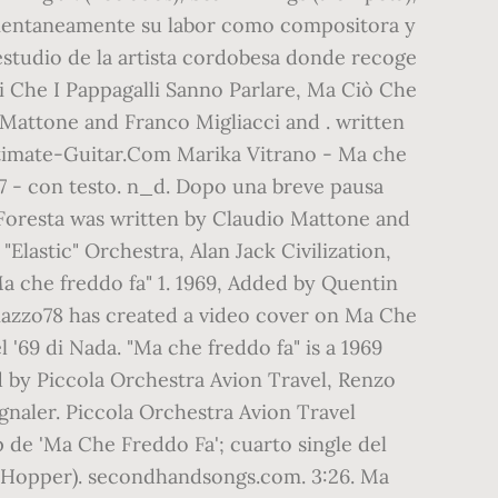
omentaneamente su labor como compositora y
 estudio de la artista cordobesa donde recoge
ti Che I Pappagalli Sanno Parlare, Ma Ciò Che
 Mattone and Franco Migliacci and . written
ltimate-Guitar.Com Marika Vitrano - Ma che
17 - con testo. n_d. Dopo una breve pausa
l Foresta was written by Claudio Mattone and
Elastic" Orchestra, Alan Jack Civilization,
Ma che freddo fa" 1. 1969, Added by Quentin
 piazzo78 has created a video cover on Ma Che
'69 di Nada. "Ma che freddo fa" is a 1969
d by Piccola Orchestra Avion Travel, Renzo
gnaler. Piccola Orchestra Avion Travel
p de 'Ma Che Freddo Fa'; cuarto single del
meHopper). secondhandsongs.com. 3:26. Ma