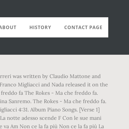
ABOUT
HISTORY
CONTACT PAGE
Ferreri was written by Claudio Mattone and
Franco Migliacci and Nada released it on the
e freddo fa The Rokes - Ma che freddo fa.
ta Mina Sanremo. The Rokes - Ma che freddo fa.
gliacci 4:31. Album Piano Songs. [Verse 1]
m La notte adesso scende F Con le sue mani
 va Am Non ce la fa più Non ce la fa più La