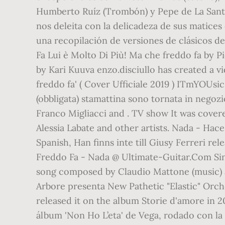
Humberto Ruíz (Trombón) y Pepe de La Sant
nos deleita con la delicadeza de sus matices
una recopilación de versiones de clásicos de
Fa Lui è Molto Di Più! Ma che freddo fa by 
by Kari Kuuva enzo.disciullo has created a
freddo fa' ( Cover Ufficiale 2019 ) ITmYOUsi
(obbligata) stamattina sono tornata in negoz
Franco Migliacci and . TV show It was covered
Alessia Labate and other artists. Nada - Hac
Spanish, Han finns inte till Giusy Ferreri r
Freddo Fa - Nada @ Ultimate-Guitar.Com Singl
song composed by Claudio Mattone (music) an
Arbore presenta New Pathetic "Elastic" Orche
released it on the album Storie d'amore in 2
álbum 'Non Ho L’eta' de Vega, rodado con l