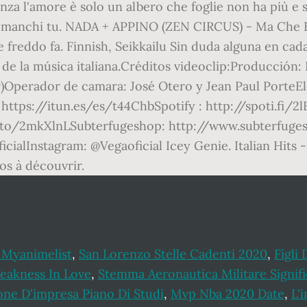
senza l'amore è solo un albero che foglie non ha più e 
se manchi tu. NADA + APPINO (ZEN CIRCUS) - Ma Che F
 freddo fa. Finnish, Seikkailu Sin duda alguna en ca
s de la música italiana.Créditos videoclip:Producción
Operador de camara: José Otero y Jean Paul PorteE
: https://itun.es/es/t44ChbSpotify : http://spoti.fi
.to/2mkXlnLSubterfugeshop: http://www.subterfug
alInstagram: @Vegaoficial Icey Genie. Italian Hits -
os à découvrir.
 Myanimelist
,
San Lorenzo Stelle Cadenti 2020
,
Figli
eakness In Love
,
Stemma Aeronautica Militare Signifi
ne D'impresa Piano Di Studi
,
Mvp Nba 2020 Date
,
L'i