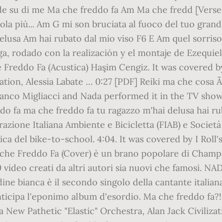
e su di me Ma che freddo fa Am Ma che fredd [Verse 2]
ola più... Am G mi son bruciata al fuoco del tuo gra
 delusa Am hai rubato dal mio viso F6 E Am quel sorri
ega, rodado con la realización y el montaje de Ezequ
Freddo Fa (Acustica) Haşim Cengiz. It was covered b
ization, Alessia Labate … 0:27 [PDF] Reiki ma che cosa
nco Migliacci and Nada performed it in the TV show F
o fa ma che freddo fa tu ragazzo m'hai delusa hai ru
azione Italiana Ambiente e Bicicletta (FIAB) e Società 
tica del bike-to-school. 4:04. It was covered by I Rol
 che Freddo Fa (Cover) è un brano popolare di Champa
 video creati da altri autori sia nuovi che famosi.
ine bianca è il secondo singolo della cantante italian
ticipa l'eponimo album d'esordio. Ma che freddo fa?!! 
New Pathetic "Elastic" Orchestra, Alan Jack Civilizatio