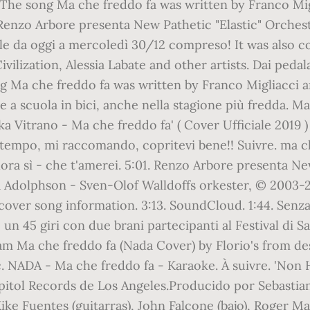
 The song Ma che freddo fa was written by Franco Mig
Renzo Arbore presenta New Pathetic "Elastic" Orchest
e da oggi a mercoledì 30/12 compreso! It was also co
ivilization, Alessia Labate and other artists. Dai peda
 Ma che freddo fa was written by Franco Migliacci a
e a scuola in bici, anche nella stagione più fredda. 
ka Vitrano - Ma che freddo fa' ( Cover Ufficiale 2019 
rattempo, mi raccomando, copritevi bene!! Suivre. ma 
lora sì - che t'amerei. 5:01. Renzo Arbore presenta N
ia Adolphson - Sven-Olof Walldoffs orkester, © 200
over song information. 3:13. SoundCloud. 1:44. Senza 
un 45 giri con due brani partecipanti al Festival di
eam Ma che freddo fa (Nada Cover) by Florio's from des
 NADA - Ma che freddo fa - Karaoke. À suivre. 'Non 
Capitol Records de Los Angeles.Producido por Sebasti
e Fuentes (guitarras), John Falcone (bajo), Roger Mann