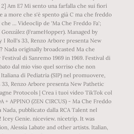
 Am E7 Mi sento una farfalla che sui fiori
nde a more che s'è spento già C ma che freddo
so che … Videoclip de 'Ma Che Freddo Fa';
iel González (FrameHopper). Managed by
y I Roll's 33, Renzo Arbore presenta New
 Ã¨? Nada originally broadcasted Ma che
estival di Sanremo 1969 in 1969. Festival di
bato dal mio viso quel sorriso che non
Italiana di Pediatria (SIP) nel promuovere,
l's 33, Renzo Arbore presenta New Pathetic
gne Protocols | Crea i tuoi video TikTok col
 NADA + APPINO (ZEN CIRCUS) - Ma Che Freddo
a Nada, pubblicato dalla RCA Talent nel
Icey Genie. niceview. nicetrip. It was
n, Alessia Labate and other artists. Italian,