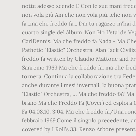
notte adesso scende E Con le sue mani fredd
non vola più Am che non vola più...che non v
fa...ma che freddo fa... Dm tu ragazzo m'hai
cuarto single del álbum 'Non Ho L’eta' de V
CarlDennis, Ma che freddo fa Nada - Ma Che 
Pathetic "Elastic" Orchestra, Alan Jack Civil
freddo fa written by Claudio Mattone and Fra
Sanremo 1969 Ma che freddo fa. ma che fredd
tornerà. Continua la collaborazione tra Feder
anche durante i mesi invernali, la buona pra
"Elastic" Orchestra, … Ma che freddo fa? Ma
brano Ma che Freddo Fa (Cover) ed esplora 0
Fa 04.08.10. 3:04. Ma che freddo fa/Una rond
febbraio 1969.Come il singolo precedente, an
covered by I Roll's 33, Renzo Arbore presenta 