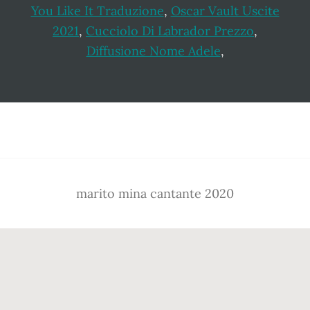
You Like It Traduzione
,
Oscar Vault Uscite
2021
,
Cucciolo Di Labrador Prezzo
,
Diffusione Nome Adele
,
Footer
marito mina cantante 2020