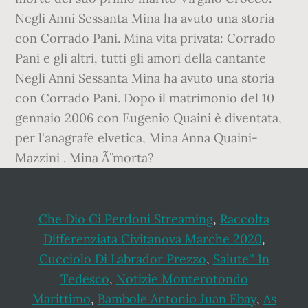
Che Dio Ci Perdoni Streaming
,
Raccolta
Differenziata Civitanova Marche 2020
,
Cucciolo Di Labrador Prezzo
,
Salute'' In
Tedesco
,
Notizie Monterotondo
Marittimo
,
Bambole Antonio Juan Ebay
,
As