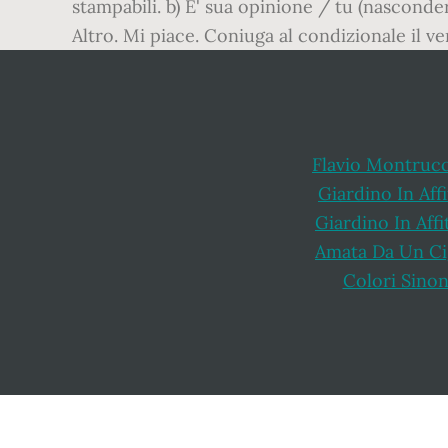
stampabili. b) E' sua opinione / tu (nasconde
Altro. Mi piace. Coniuga al condizionale il ve
Flavio Montruc
Giardino In Aff
Giardino In Affi
Amata Da Un C
Colori Sino
Footer