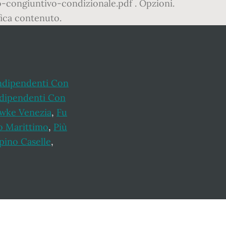
bo-congiuntivo-condizionale.pdf . Opzioni.
fica contenuto.
ndipendenti Con
ndipendenti Con
wke Venezia
,
Fu
o Marittimo
,
Più
pino Caselle
,