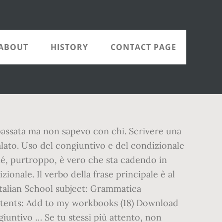
ABOUT
HISTORY
CONTACT PAGE
e passata ma non sapevo con chi. Scrivere una
alato. Uso del congiuntivo e del condizionale
hé, purtroppo, è vero che sta cadendo in
ionale. Il verbo della frase principale è al
Italian School subject: Grammatica
ntents: Add to my workbooks (18) Download
iuntivo … Se tu stessi più attento, non