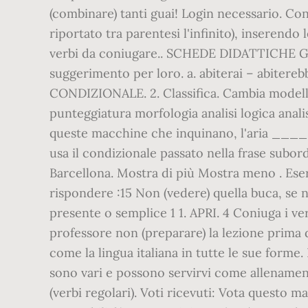
(combinare) tanti guai! Login necessario. Con
riportato tra parentesi l'infinito), inserendo
verbi da coniugare.. SCHEDE DIDATTICHE GRAM
suggerimento per loro. a. abiterai – abit
CONDIZIONALE. 2. Classifica. Cambia modello A
punteggiatura morfologia analisi logica anali
queste macchine che inquinano, l'aria _____ 
usa il condizionale passato nella frase subor
Barcellona. Mostra di più Mostra meno . Eser
rispondere :15 Non (vedere) quella buca, se 
presente o semplice 1 1. APRI. 4 Coniuga i v
professore non (preparare) la lezione prima d
come la lingua italiana in tutte le sue form
sono vari e possono servirvi come allenament
(verbi regolari). Voti ricevuti: Vota questo ma