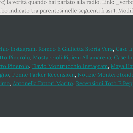
re) la verità quando hai parlato alla radio. Link: _ver
rbo indicato tra parentesi nelle seguenti frasi 1. Modi
chio Instagram
,
Romeo E Giulietta Storia Vera
,
Case I
itto Pinerolo
,
Mostaccioli Ripieni All'amarena
,
Case I
tto Pinerolo
,
Flavio Montrucchio Instagram
,
Maya Ha
igno
,
Penne Parker Recensioni
,
Notizie Monterotond
nimo
,
Antonella Fattori Marito
,
Recensioni Totò E Pep