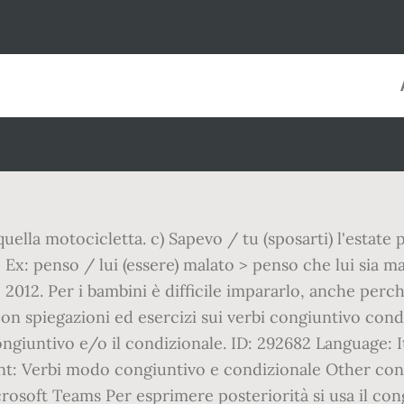
 quella motocicletta. c) Sapevo / tu (sposarti) l'estat
 Ex: penso / lui (essere) malato > penso che lui sia m
012. Per i bambini è difficile impararlo, anche perc
n spiegazioni ed esercizi sui verbi congiuntivo condiz
ngiuntivo e/o il condizionale. ID: 292682 Language: 
nt: Verbi modo congiuntivo e condizionale Other co
osoft Teams Per esprimere posteriorità si usa il cong