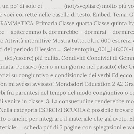
 un po' di sole ci _____ (noi/svegliare) molto più vol
 le voci corrette nelle caselle di testo. Embed. Tema. 
MATICA. Primaria Classe quarta Classe quinta Italia
erebbe – abiteremmo b. dormirebbe – dormirai – dor
ttività interattive Mostra tutto. oltre 600 esercizi d
si del periodo il lessico..... Seicentopiu_001_146:001
(lei/essere) più pulita. Condividi Condividi di Gemm
dinata: Pensavo (ieri o in un giorno nel passato) che G
cizi su congiuntivo e condizionale dei verbi Ed ecco
non mi avessi avvisato! Mondadori Education 2 A2 Gra
erbi fra parentesi nel tempo del modo congiuntivo o co
i venire in classe. 3. La consuetudine renderebbe mol
e. Nella categoria ESERCIZI SCUOLA è possibile trovar
o o anche per integrare il materiale che già avete. El
teriale: ... scheda pdf di 5 pagine con spiegazioni e var