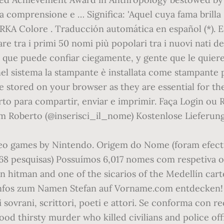
ideo games by Nintendo. Origem do Nome (foram efectu
8 pesquisas) Possuímos 6,017 nomes com respetiva o
hitman and one of the sicarios of the Medellín cart
fos zum Namen Stefan auf Vorname.com entdecken! 12
sovrani, scrittori, poeti e attori. Se conforma con re
od thirsty murder who killed civilians and police offi