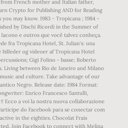
n from French mother and Italian father,
 Earn Crypto for Publishing AND for Reading
s you may know. 1983 - Tropicana ; 1984 -
blished by Dischi Ricordi in the Summer of
 Iacono e outros que você talvez conheça.
de fra Tropicana Hotel, St. Julian's: una
 billeder og videoer af Tropicana Hotel
percussions; Gigi Folino - basse; Roberto
es. Living between Rio de Janeiro and Milano
n music and culture. Take advantage of our
antico Negro. Release date: 1984 Format:
ongwriter: Enrico Francesco Santulli,
. ‼️ Ecco a voi la nostra nuova collaborazione
. Participe do Facebook para se conectar com
ctive in the eighties. Chocolat Frais
ted. Join Facebook to connect with Melina