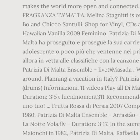
makes the world more open and connected. 
FRAGRANZA TA'MALTA. Melina Stagnitti is on 
Bo and Chicco Santulli. Shop for Vinyl, CDs
Hawaiian Vanilla 2009 Feminino. Patrizia Di 
Malta ha proseguito e prosegue la sua carriera
adolescente o poco più che ventenne nei prim
allora in vetta alle classifiche con la canz
Patrizia Di Malta Ensemble - live@Masada , 
around. Planning a vacation in Italy? Patrizia 
(drums) Informazioni. 11 videos Play all Di
Duration: 3:57. lucidmoment311 Recommended 
uno tuo! ... Frutta Rossa di Persia 2007 Com
1980. Patrizia Di Malta Ensemble - Arrastão 
La Notte Vola.flv - Duration: 3:17. In the su
Maionchi in 1982, Patrizia Di Malta, Raffaell