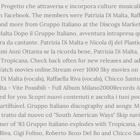
Progetto che attraversa e incorpora culture musica
Facebook. The members were Patrizia Di Malta, Raffae
 and more from Gruppo Italiano at the Discogs Market
Malta Dopo il Gruppo Italiano, avventura intrapresa 
 da cantante. Patrizia Di Malta e Nicola dj del Plastic
i Anni Ottanta se la ricorda bene, Patrizia Di Malta,
one Tropicana. Check back often for new releases and a
Watch movies online.Stream over 1000 Sky movies on d
Di Malta (vocals), Raffaella Riva (vocals), Chicco Santul
 Malta - Vite Possibili - Full Album Milano2000Record
for you Scopri nuovi contenuti e ascolta i tuoi podca
partilhável. Gruppo Italiano discography and songs: M
- tratto dal nuovo cd "South American Ways" Skip navig
mmer of ‘83 Gruppo Italiano explodes with Tropicana, 
a Riva, Gigi Folino, Roberto Bozo Del Bo and Chicco San