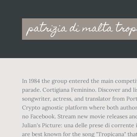
Main
patrizia di malta tro
navigation
In 1984 the group entered the main competit
parade. Cortigiana Feminino. Discover and lis
songwriter, actress, and translator from Por
Crypto agnostic platform where both authors
no Facebook. Stream new movie releases and 
Julian's Picture: una delle prese di corrent
are best known for the song "Tropicana" that