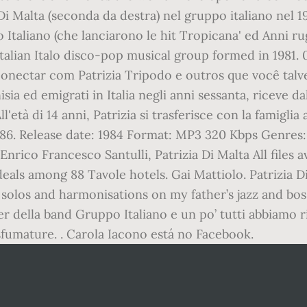
 Malta (seconda da destra) nel gruppo italiano nel 1985:
 Italiano (che lanciarono le hit Tropicana' ed Anni ru
talian Italo disco-pop musical group formed in 1981. 
conectar com Patrizia Tripodo e outros que você talv
isia ed emigrati in Italia negli anni sessanta, riceve d
ll'età di 14 anni, Patrizia si trasferisce con la famigl
86. Release date: 1984 Format: MP3 320 Kbps Genres: P
nrico Francesco Santulli, Patrizia Di Malta All files
deals among 88 Tavole hotels. Gai Mattiolo. Patrizia 
g solos and harmonisations on my father’s jazz and bo
er della band Gruppo Italiano e un po’ tutti abbiamo r
 sfumature. . Carola Iacono está no Facebook.