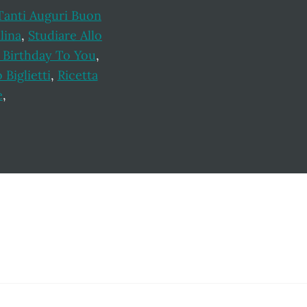
Tanti Auguri Buon
lina
,
Studiare Allo
 Birthday To You
,
Biglietti
,
Ricetta
e
,