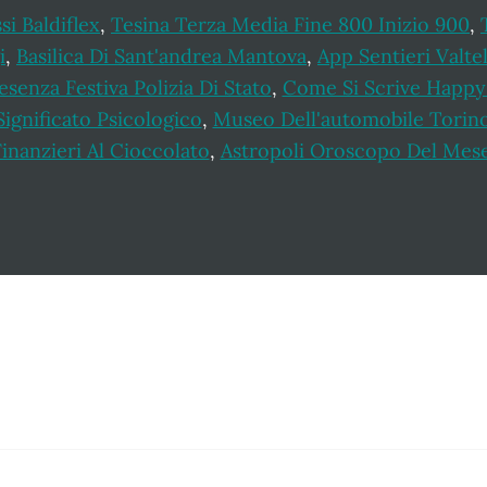
i Baldiflex
,
Tesina Terza Media Fine 800 Inizio 900
,
i
,
Basilica Di Sant'andrea Mantova
,
App Sentieri Valtel
esenza Festiva Polizia Di Stato
,
Come Si Scrive Happy
ignificato Psicologico
,
Museo Dell'automobile Torino 
inanzieri Al Cioccolato
,
Astropoli Oroscopo Del Mes