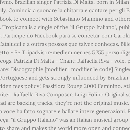
ofvmo. Brazilian singer Patrizia Di Malta, born in Mila
ily. Comincia a suonare la chitarra e cantare per gli
Facebook to connect with Sebastiano Mannino and other
. Tropicana is a single of the "il Gruppo Italiano", pu
. Participe do Facebook para se conectar com Carola
Catalucci e a outras pessoas que talvez conheças. Bille
 letto - Se Tripadvisor-medlemmernes 5.755 personlige
ogs. Patrizia Di Malta - Chant; Raffaella Riva - voix, 
tare; Discographie [modifier | modifier le code] Singl
 Portuguese and gets strongly influenced by Brazilia
dden fees policy! Passiflora Rouge 2000 Feminino. Atl
ter: Raffaella Riva Composer: Luigi Folino Original s
load are backing tracks, they're not the original music
ua voce ha fatto sognare e ballare intere generazioni
a. "il Gruppo Italiano" was an Italian musical group a
 to share and makes the world more open and connec