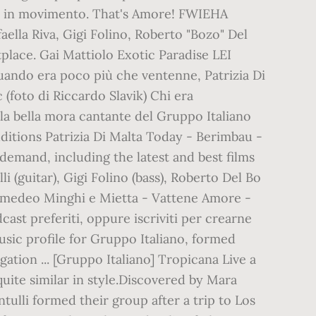
li in movimento. That's Amore! FWIEHA
lla Riva, Gigi Folino, Roberto "Bozo" Del
place. Gai Mattiolo Exotic Paradise LEI
quando era poco più che ventenne, Patrizia Di
 (foto di Riccardo Slavik) Chi era
 la bella mora cantante del Gruppo Italiano
dditions Patrizia Di Malta Today - Berimbau -
emand, including the latest and best films
li (guitar), Gigi Folino (bass), Roberto Del Bo
s Amedeo Minghi e Mietta - Vattene Amore -
st preferiti, oppure iscriviti per crearne
usic profile for Gruppo Italiano, formed
ation ... [Gruppo Italiano] Tropicana Live a
quite similar in style.Discovered by Mara
tulli formed their group after a trip to Los