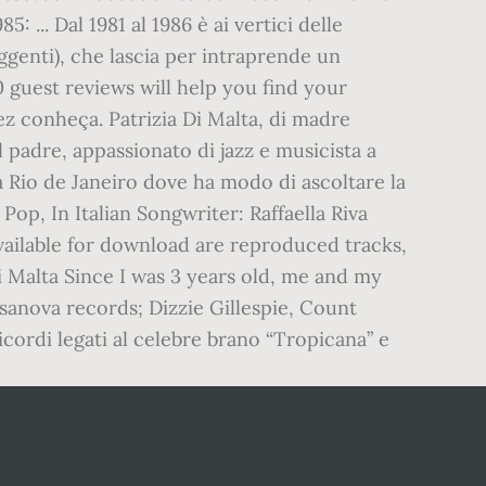
 ... Dal 1981 al 1986 è ai vertici delle
ggenti), che lascia per intraprende un
0 guest reviews will help you find your
ez conheça. Patrizia Di Malta, di madre
al padre, appassionato di jazz e musicista a
ia a Rio de Janeiro dove ha modo di ascoltare la
op, In Italian Songwriter: Raffaella Riva
 available for download are reproduced tracks,
Di Malta Since I was 3 years old, me and my
ssanova records; Dizzie Gillespie, Count
icordi legati al celebre brano “Tropicana” e