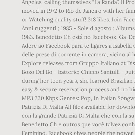
Angeles, calling themselves “La Randa”. Il Pr
moved in 1972 to Rio de Janeiro with her fam
or Watching quality stuff! 318 likes. Join 
Anni ruggenti ; 1985 - Sole d'agosto ; Albums
1983. Benedetto Ch está no Facebook. Ga-De
Adere ao Facebook para te ligares a Isabella 
delle prese di corrente in camera, vicino al
Explore releases from Gruppo Italiano at Disc
Bozo Del Bo - batterie; Chicco Santulli - gui
during her teen years, she learned Brazilian
easy & secure reservation process and no hi
MP3 320 Kbps Genres: Pop, In Italian Songwri
Patrizia Di Malta All files available for down
con la grande Patrizia Di Malta che con la s
Benedetto Ch e outros que você talvez conheç
Feminino. Facebook gives people the power