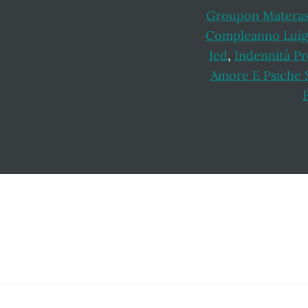
Groupon Materass
Compleanno Luig
Ied
,
Indennità Pr
Amore E Psiche S
F
Footer