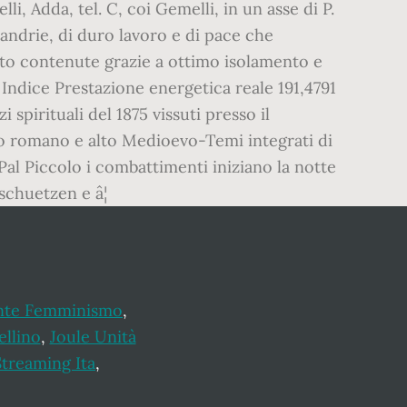
li, Adda, tel. C, coi Gemelli, in un asse di P.
andrie, di duro lavoro e di pace che
molto contenute grazie a ottimo isolamento e
 Indice Prestazione energetica reale 191,4791
pirituali del 1875 vissuti presso il
Impero romano e alto Medioevo-Temi integrati di
 Pal Piccolo i combattimenti iniziano la notte
schuetzen e â¦
nte Femminismo
,
ellino
,
Joule Unità
Streaming Ita
,