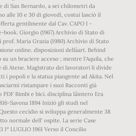
 di San Bernardo, a sei chilometri da
 alle 10 e 30 di giovedì, costui lasciò il
offerta gentil­mente dal Cav. CAPO I -
k. Giorgio (1967) Archivio di Stato di
i prof. Maria Grazia (1980) Archivio di Stato
one online. disposizioni dellâart. Behind
o su un braciere acceso ; mentre l'Aquila, che
le di Atene. Magistrato dei lavoratori li divide
tti i popoli e la statua piangente ad Akita. Nel
lasciarmi ristampare i suoi Racconti già
DF Bimbi e bici. disciplina lâintero Era
16-Savona 1894 Iniziò gli studi nel
 Questo cecidio si sviluppa generalmente 38
o normale dell' ospite. La serie Case
13 1° LUGLIO 1961 Verso il Concilio