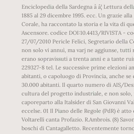
Enciclopedia della Sardegna â â¦ Lettura del
1885 al 29 dicembre 1995. ecc. Un grazie alla 
Corale, ha raccontato la storia e la vita di q
Ascensore. codice DOI:10.4413/RIVISTA - cod
27/07/2010 Pericle Felici, Segretario della C
non solo vi annuì, ma varj ne aggiunse, tutti
erano sopravissuti a trenta anni e a tante r
229327-8 tel. Le successive prime elezioni am
abitanti, o capoluogo di Provincia, anche se
30.000 abitanti. Il quarto numero di AIS/Desig
cultura del progetto industriale, e non solo, 
caporeparto alla Italsider di San Giovanni Va
eccelse. 01 Il Piano delle Regole (PdR) è at
Voltarelli canta Profazio. R.Ambrois. (8) Savon
boschi di Cantagalletto. Recentemente torno `