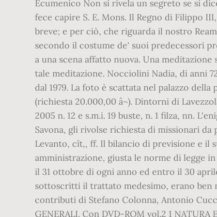
Ecumenico Non si rivela un segreto se si dice
fece capire S. E. Mons. Il Regno di Filippo I
breve; e per ciò, che riguarda il nostro Ream
secondo il costume de' suoi predecessori pre
a una scena affatto nuova. Una meditazione sul
tale meditazione. Nocciolini Nadia, di anni 72.
dal 1979. La foto è scattata nel palazzo della
(richiesta 20.000,00 â¬). Dintorni di Lavezzo
2005 n. 12 e s.m.i. 19 buste, n. 1 filza, nn. 
Savona, gli rivolse richiesta di missionari da
Levanto, cït,, ff. Il bilancio di previsione 
amministrazione, giusta le norme di legge in
il 31 ottobre di ogni anno ed entro il 30 apr
sottoscritti il trattato medesimo, erano ben m
contributi di Stefano Colonna, Antonio Cucc
GENERALI. Con DVD-ROM vol.2 1 NATURA E C