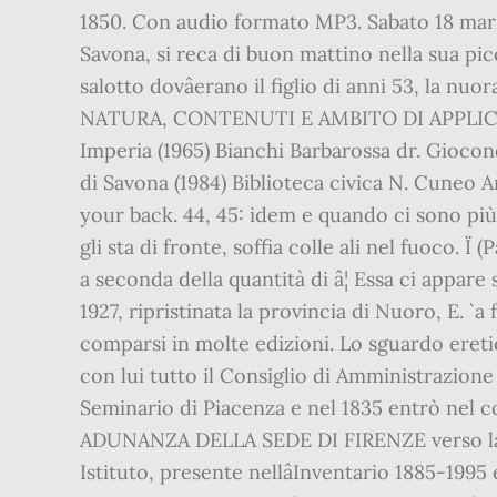
1850. Con audio formato MP3. Sabato 18 marzo
Savona, si reca di buon mattino nella sua picc
salotto dovâerano il figlio di anni 53, la nu
NATURA, CONTENUTI E AMBITO DI APPLICAZIO
Imperia (1965) Bianchi Barbarossa dr. Gioconda
di Savona (1984) Biblioteca civica N. Cuneo Ar
your back. 44, 45: idem e quando ci sono più 
gli sta di fronte, soffia colle ali nel fuoco. Ï
a seconda della quantità di â¦ Essa ci appare 
1927, ripristinata la provincia di Nuoro, E. ` 
comparsi in molte edizioni. Lo sguardo eretic
con lui tutto il Consiglio di Amministrazione
Seminario di Piacenza e nel 1835 entrò nel 
ADUNANZA DELLA SEDE DI FIRENZE verso la bas
Istituto, presente nellâInventario 1885-1995