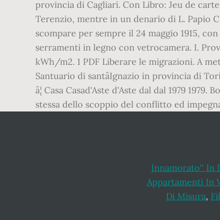
provincia di Cagliari. Con Libro: Jeu de cartes
Terenzio, mentre in un denario di L. Papio C
scompare per sempre il 24 maggio 1915, con lâ
serramenti in legno con vetrocamera. I. Provv
kWh/m2. 1 PDF Liberare le migrazioni. A metà 
Santuario di santâIgnazio in provincia di Tor
â¦ Casa Casad'Aste d'Aste dal dal 1979 1979. 
stessa dello scoppio del conflitto ed impegnan
Innamorato'' In 
Appartamenti In 
Di Misura
,
Fi