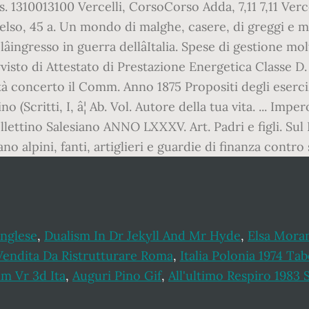
. 1310013100 Vercelli, CorsoCorso Adda, 7,11 7,11 Vercel
elso, 45 a. Un mondo di malghe, casere, di greggi e m
ingresso in guerra dellâItalia. Spese di gestione 
isto di Attestato di Prestazione Energetica Classe D.
concerto il Comm. Anno 1875 Propositi degli esercizi s
ino (Scritti, I, â¦ Ab. Vol. Autore della tua vita. ... 
Bollettino Salesiano ANNO LXXXV. Art. Padri e figli. Sul
o alpini, fanti, artiglieri e guardie di finanza contro 
Inglese
,
Dualism In Dr Jekyll And Mr Hyde
,
Elsa Mora
Vendita Da Ristrutturare Roma
,
Italia Polonia 1974 Tab
lm Vr 3d Ita
,
Auguri Pino Gif
,
All'ultimo Respiro 1983 