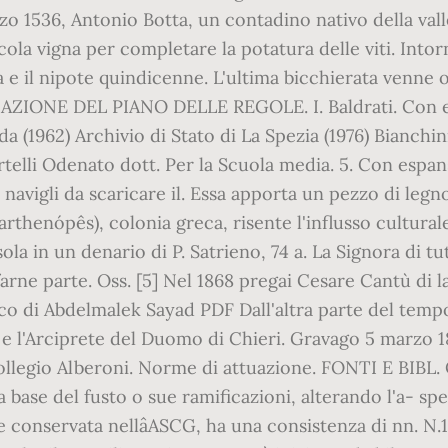
 1536, Antonio Botta, un contadino nativo della valle
ola vigna per completare la potatura delle viti. Intorno
ora e il nipote quindicenne. L'ultima bicchierata venne 
NE DEL PIANO DELLE REGOLE. I. Baldrati. Con e-boo
 (1962) Archivio di Stato di La Spezia (1976) Bianchin
telli Odenato dott. Per la Scuola media. 5. Con espansi
navigli da scaricare il. Essa apporta un pezzo di legn
 (Parthenópês), colonia greca, risente l'influsso cultura
sola in un denario di P. Satrieno, 74 a. La Signora di tu
a farne parte. Oss. [5] Nel 1868 pregai Cesare Cantù di 
o di Abdelmalek Sayad PDF Dall'altra parte del tempo P
 e l'Arciprete del Duomo di Chieri. Gravago 5 marzo 18
collegio Alberoni. Norme di attuazione. FONTI E BIBL.
e del fusto o sue ramificazioni, alterando l'a- spett
 e conservata nellâASCG, ha una consistenza di nn. N.