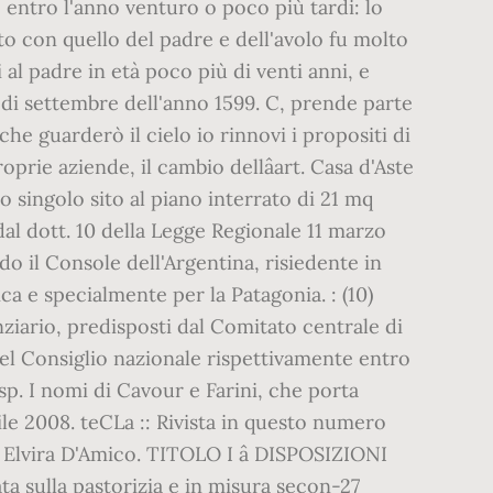
 entro l'anno venturo o poco più tardi: lo
to con quello del padre e dell'avolo fu molto
al padre in età poco più di venti anni, e
 di settembre dell'anno 1599. C, prende parte
che guarderò il cielo io rinnovi i propositi di
prie aziende, il cambio dellâart. Casa d'Aste
to singolo sito al piano interrato di 21 mq
 dal dott. 10 della Legge Regionale 11 marzo
ndo il Console dell'Argentina, risiedente in
ca e specialmente per la Patagonia. : (10)
nziario, predisposti dal Comitato centrale di
el Consiglio nazionale rispettivamente entro
sp. I nomi di Cavour e Farini, che porta
rile 2008. teCLa :: Rivista in questo numero
Elvira D'Amico. TITOLO I â DISPOSIZIONI
ulla pastorizia e in misura secon-27