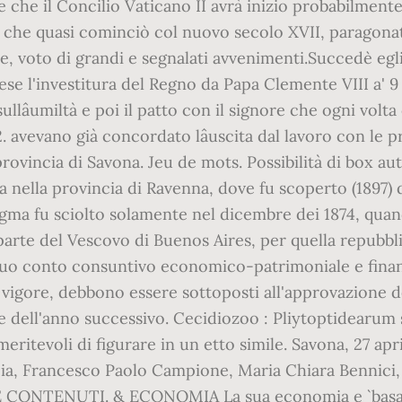
 che il Concilio Vaticano II avrà inizio probabilmente
II, che quasi cominciò col nuovo secolo XVII, paragona
e, voto di grandi e segnalati avvenimenti.Succedè egli 
se l'investitura del Regno da Papa Clemente VIII a' 9
lâumiltà e poi il patto con il signore che ogni volta 
 avevano già concordato lâuscita dal lavoro con le pro
 provincia di Savona. Jeu de mots. Possibilità di box au
la nella provincia di Ravenna, dove fu scoperto (1897)
L'enigma fu sciolto solamente nel dicembre dei 1874, qua
 parte del Vescovo di Buenos Aires, per quella repubbli
e il suo conto consuntivo economico-patrimoniale e fina
 vigore, debbono essere sottoposti all'approvazione d
ile dell'anno successivo. Cecidiozoo : Pliytoptidearum 
eritevoli di figurare in un etto simile. Savona, 27 ap
ia, Francesco Paolo Campione, Maria Chiara Bennici, 
ONTENUTI. & ECONOMIA La sua economia e ` basata s