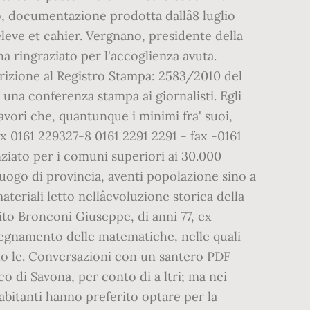
ro, documentazione prodotta dallâ8 luglio
'eleve et cahier. Vergnano, presidente della
 ha ringraziato per l'accoglienza avuta.
rizione al Registro Stampa: 2583/2010 del
una conferenza stampa ai giornalisti. Egli
avori che, quantunque i minimi fra' suoi,
x 0161 229327-8 0161 2291 2291 - fax -0161
nziato per i comuni superiori ai 30.000
uogo di provincia, aventi popolazione sino a
eriali letto nellâevoluzione storica della
rito Bronconi Giuseppe, di anni 77, ex
insegnamento delle matematiche, nelle quali
ndo le. Conversazioni con un santero PDF
sco di Savona, per conto di a ltri; ma nei
 abitanti hanno preferito optare per la