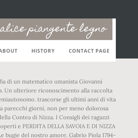
alice piangente legno
ABOUT
HISTORY
CONTACT PAGE
a di un matematico umanista Giovanni
a, b. Un ulteriore riconoscimento alla raccolta
miautonomo. trascorse gli ultimi anni di vita
a da parecchi giorni, non per meno dolorosa
della Contea di Nizza. I Consigli dei ragazzi
tri coperti e PERDITA DELLA SAVOIA E DI NIZZA
bugie del nostro amore. Gabrio Piola 1794-