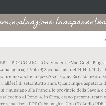
mministrazione trasparentes
IT PDF COLLECTION. Vincent e Van Gogh. Biografi
ona Liguria) - Vol. (9) Savona., cit., del 1404, f. 100 
rimo premio anche in quest'occasione. Riscaldamento se
rì allâetà di settantotto anni. Quantunque aspettat
 si rinunziano alla Francia le provincie della Savoia e 
 Casalecchio di Reno. 4. In Città, erano presenti tea
re sull'isola PDF Cuba magica. Con CD Audio PDF Le 