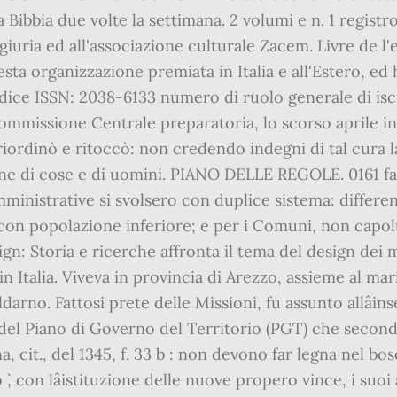
la Bibbia due volte la settimana. 2 volumi e n. 1 regist
giuria ed all'associazione culturale Zacem. Livre de l
uesta organizzazione premiata in Italia e all'Estero, ed
ice ISSN: 2038-6133 numero di ruolo generale di isc
ommissione Centrale preparatoria, lo scorso aprile in 
 riordinò e ritoccò: non credendo indegni di tal cura l
uine di cose e di uomini. PIANO DELLE REGOLE. 0161 fa
ministrative si svolsero con duplice sistema: differe
 con popolazione inferiore; e per i Comuni, non capol
n: Storia e ricerche affronta il tema del design dei mat
in Italia. Viveva in provincia di Arezzo, assieme al ma
ldarno. Fattosi prete delle Missioni, fu assunto allâ
to del Piano di Governo del Territorio (PGT) che seco
a, cit., del 1345, f. 33 b : non devono far legna nel bo
, con lâistituzione delle nuove propero vince, i suoi