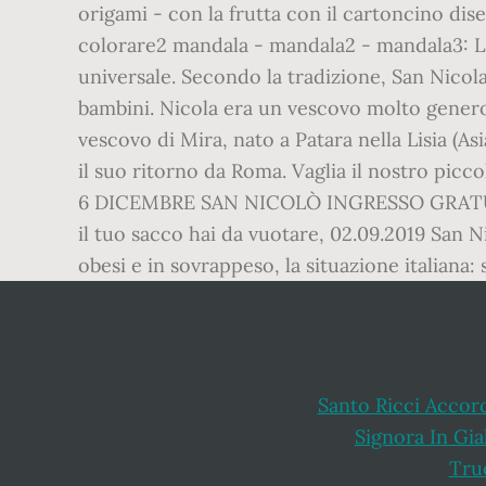
Santo Ricci Accor
Signora In Gia
Tru