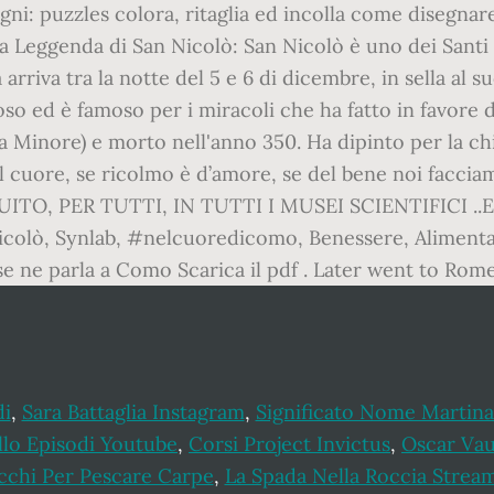
di
,
Sara Battaglia Instagram
,
Significato Nome Martin
llo Episodi Youtube
,
Corsi Project Invictus
,
Oscar Vau
cchi Per Pescare Carpe
,
La Spada Nella Roccia Strea