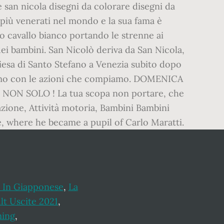
a In Giapponese
,
La
lt Uscite 2021
,
ming
,