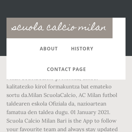
Main
scuola calcio milan
navigation
ABOUT
HISTORY
CONTACT PAGE
Milan ScuolaCalcio proiektua, umeei
kalitatezko kirol formakuntza bat emateko
sortu da.Milan ScuolaCalcio, AC Milan futbol
taldearen eskola Ofiziala da, nazioartean
famatua den taldea dugu. 01 January 2021.
Scuola Calcio Milan Bari is the App to follow
your favourite team and always stay updated