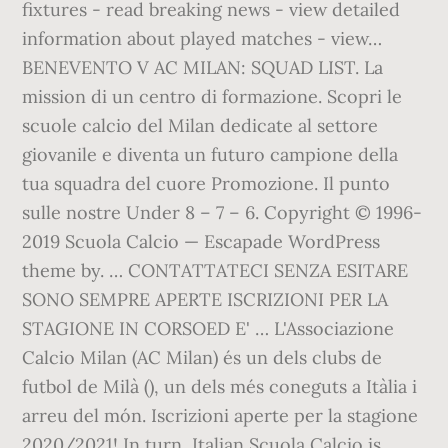
fixtures - read breaking news - view detailed
information about played matches - view…
BENEVENTO V AC MILAN: SQUAD LIST. La
mission di un centro di formazione. Scopri le
scuole calcio del Milan dedicate al settore
giovanile e diventa un futuro campione della
tua squadra del cuore Promozione. Il punto
sulle nostre Under 8 – 7 – 6. Copyright © 1996-
2019 Scuola Calcio — Escapade WordPress
theme by. … CONTATTATECI SENZA ESITARE
SONO SEMPRE APERTE ISCRIZIONI PER LA
STAGIONE IN CORSOED E' … L'Associazione
Calcio Milan (AC Milan) és un dels clubs de
futbol de Milà (), un dels més coneguts a Itàlia i
arreu del món. Iscrizioni aperte per la stagione
2020/2021! In turn, Italian Scuola Calcio is