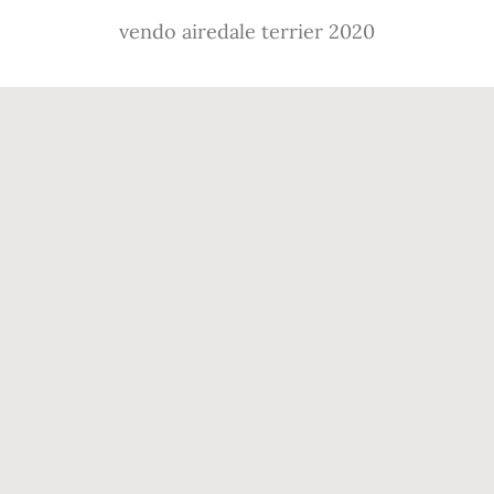
vendo airedale terrier 2020