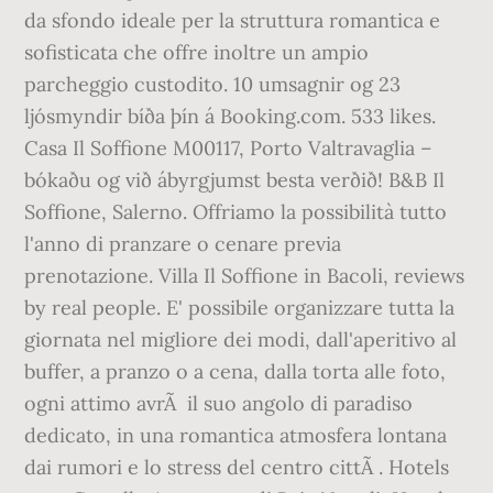
da sfondo ideale per la struttura romantica e
sofisticata che offre inoltre un ampio
parcheggio custodito. 10 umsagnir og 23
ljósmyndir bíða þín á Booking.com. 533 likes.
Casa Il Soffione M00117, Porto Valtravaglia –
bókaðu og við ábyrgjumst besta verðið! B&B Il
Soffione, Salerno. Offriamo la possibilità tutto
l'anno di pranzare o cenare previa
prenotazione. Villa Il Soffione in Bacoli, reviews
by real people. E' possibile organizzare tutta la
giornata nel migliore dei modi, dall'aperitivo al
buffer, a pranzo o a cena, dalla torta alle foto,
ogni attimo avrÃ il suo angolo di paradiso
dedicato, in una romantica atmosfera lontana
dai rumori e lo stress del centro cittÃ . Hotels