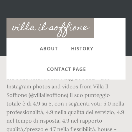
Main
villa il soffione
navigation
ABOUT
HISTORY
CONTACT PAGE
375 Followers, 9 Following, 24 Posts - See
Instagram photos and videos from Villa Il
Soffione (@villailsoffione) Il suo punteggio
totale è di 4.9 su 5, con i seguenti voti: 5.0 nella
professionalità, 4.9 nella qualità del servizio, 4.9
nel tempo di risposta, 4.9 nel rapporto
qualità/prezzo e 4.7 nella flessibilità. house -