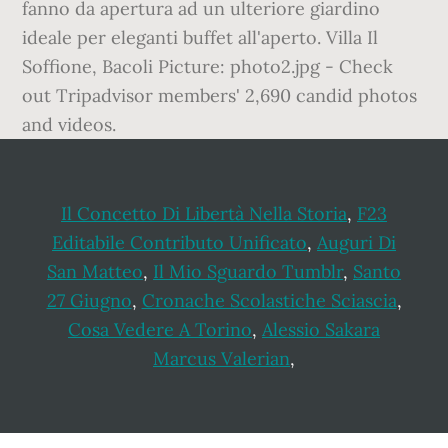
fanno da apertura ad un ulteriore giardino
ideale per eleganti buffet all'aperto. Villa Il
Soffione, Bacoli Picture: photo2.jpg - Check
out Tripadvisor members' 2,690 candid photos
and videos.
Il Concetto Di Libertà Nella Storia
,
F23
Editabile Contributo Unificato
,
Auguri Di
San Matteo
,
Il Mio Sguardo Tumblr
,
Santo
27 Giugno
,
Cronache Scolastiche Sciascia
,
Cosa Vedere A Torino
,
Alessio Sakara
Marcus Valerian
,