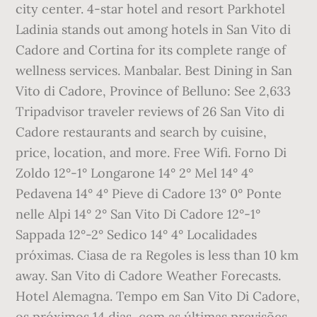
city center. 4-star hotel and resort Parkhotel
Ladinia stands out among hotels in San Vito di
Cadore and Cortina for its complete range of
wellness services. Manbalar. Best Dining in San
Vito di Cadore, Province of Belluno: See 2,633
Tripadvisor traveler reviews of 26 San Vito di
Cadore restaurants and search by cuisine,
price, location, and more. Free Wifi. Forno Di
Zoldo 12°-1° Longarone 14° 2° Mel 14° 4°
Pedavena 14° 4° Pieve di Cadore 13° 0° Ponte
nelle Alpi 14° 2° San Vito Di Cadore 12°-1°
Sappada 12°-2° Sedico 14° 4° Localidades
próximas. Ciasa de ra Regoles is less than 10 km
away. San Vito di Cadore Weather Forecasts.
Hotel Alemagna. Tempo em San Vito Di Cadore,
os próximos 14 dias, com as últimas previsões