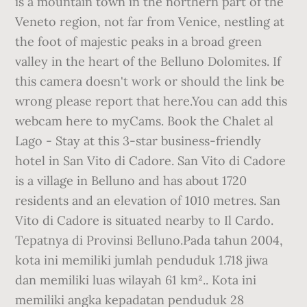
is a mountain town in the northern part of the
Veneto region, not far from Venice, nestling at
the foot of majestic peaks in a broad green
valley in the heart of the Belluno Dolomites. If
this camera doesn't work or should the link be
wrong please report that here.You can add this
webcam here to myCams. Book the Chalet al
Lago - Stay at this 3-star business-friendly
hotel in San Vito di Cadore. San Vito di Cadore
is a village in Belluno and has about 1720
residents and an elevation of 1010 metres. San
Vito di Cadore is situated nearby to Il Cardo.
Tepatnya di Provinsi Belluno.Pada tahun 2004,
kota ini memiliki jumlah penduduk 1.718 jiwa
dan memiliki luas wilayah 61 km².. Kota ini
memiliki angka kepadatan penduduk 28