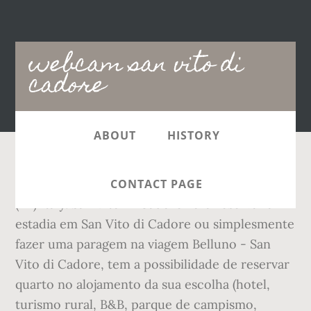
Main
webcam san vito di
navigation
cadore
ABOUT
HISTORY
Current conditions. 32046 San Vito di Cadore
CONTACT PAGE
(BL) Italy. San Vito Di Cadore Para reservar a
estadia em San Vito di Cadore ou simplesmente
fazer uma paragem na viagem Belluno - San
Vito di Cadore, tem a possibilidade de reservar
quarto no alojamento da sua escolha (hotel,
turismo rural, B&B, parque de campismo,