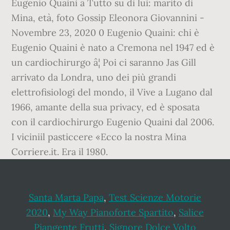
Eugenio Quaini â Tutto su di lui: marito di
Mina, età, foto Gossip Eleonora Giovannini -
Novembre 23, 2020 0 Eugenio Quaini: chi è
Eugenio Quaini è nato a Cremona nel 1947 ed è
un cardiochirurgo â¦ Poi ci saranno Jas Gill
arrivato da Londra, uno dei più grandi
elettrofisiologi del mondo, il Vive a Lugano dal
1966, amante della sua privacy, ed è sposata
con il cardiochirurgo Eugenio Quaini dal 2006.
I viciniil pasticcere «Ecco la nostra Mina
Corriere.it. Era il 1980.
Santa Marta Papa
,
Test Scienze Motorie
2020
,
My Way Pianoforte Spartito
,
Salice
Piangente Frutti
,
Signore Dolce Volto