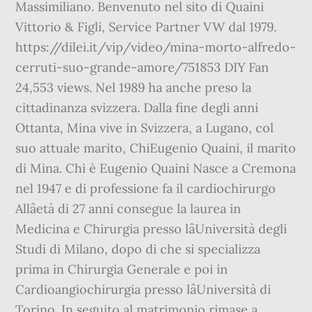
Massimiliano. Benvenuto nel sito di Quaini
Vittorio & Figli, Service Partner VW dal 1979.
https://dilei.it/vip/video/mina-morto-alfredo-
cerruti-suo-grande-amore/751853 DIY Fan
24,553 views. Nel 1989 ha anche preso la
cittadinanza svizzera. Dalla fine degli anni
Ottanta, Mina vive in Svizzera, a Lugano, col
suo attuale marito, ChiEugenio Quaini, il marito
di Mina. Chi è Eugenio Quaini Nasce a Cremona
nel 1947 e di professione fa il cardiochirurgo
Allâetà di 27 anni consegue la laurea in
Medicina e Chirurgia presso lâUniversità degli
Studi di Milano, dopo di che si specializza
prima in Chirurgia Generale e poi in
Cardioangiochirurgia presso lâUniversità di
Torino. In seguito al matrimonio rimase a