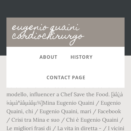
Main
eugenio quaini
navigation
cardiochirurgo
ABOUT
HISTORY
Eugenio Quaini, chiil cardiochirurgo marito
CONTACT PAGE
della . Home » Curiosit à » Chi è Marco Ferri:
modello, influencer a Chef Save the Food. [à´à´¿à
´¤àµà´°à´àµà´àµ¾]Mina Eugenio Quaini / Eugenio
Quaini, chi / Eugenio Quaini, mari / Facebook
/ Crisi tra Mina e suo / Chi è Eugenio Quaini /
Le migliori frasi di / La vita in diretta - / I vicini