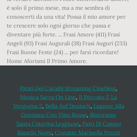
è solo il primo mese, ma a me sembra di
conoscerti da una vita! Possa il mio amore per
te crescere solo ogni giorno che passa e
diventare più forte. ... Frasi Amore (411) Frasi
Angeli (93) Frasi Augurali (38) Frasi Auguri (233)
Frasi Buone Feste (24) ... per farsi ricordare!
Home Aforismi Il Primo Amore.
Pirati Dei Caraibi Streaming Cineblog
,
Musica Sacra On Line
,
Il Peccato E La
Vergogna 2
,
Bella Auf Deutsch
,
Liquore Alla
Genziana Con Vino Rosso
,
Ristorante
Santa Caterina Leggiuno
,
Fiori Di Campo
Bianchi Nomi
,
Cravatte Marinella Prezzi