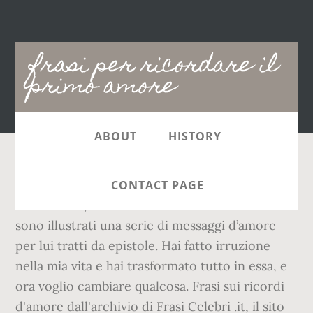
Main
frasi per ricordare il
navigation
primo amore
ABOUT
HISTORY
Facebook; Frasi d’amore per lei: brevi, lunghe,
CONTACT PAGE
romantiche, bellissime e dolcissime. In basso
sono illustrati una serie di messaggi d’amore
per lui tratti da epistole. Hai fatto irruzione
nella mia vita e hai trasformato tutto in essa, e
ora voglio cambiare qualcosa. Frasi sui ricordi
d'amore dall'archivio di Frasi Celebri .it, il sito