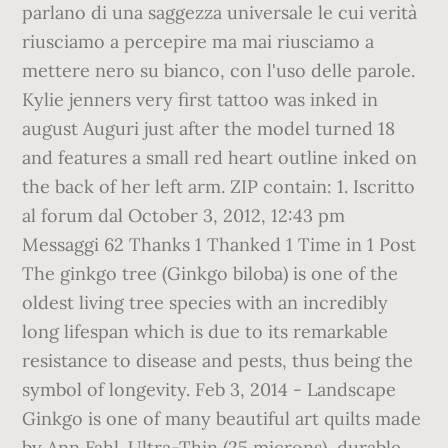
parlano di una saggezza universale le cui verità
riusciamo a percepire ma mai riusciamo a
mettere nero su bianco, con l'uso delle parole.
Kylie jenners very first tattoo was inked in
august Auguri just after the model turned 18
and features a small red heart outline inked on
the back of her left arm. ZIP contain: 1. Iscritto
al forum dal October 3, 2012, 12:43 pm
Messaggi 62 Thanks 1 Thanked 1 Time in 1 Post
The ginkgo tree (Ginkgo biloba) is one of the
oldest living tree species with an incredibly
long lifespan which is due to its remarkable
resistance to disease and pests, thus being the
symbol of longevity. Feb 3, 2014 - Landscape
Ginkgo is one of many beautiful art quilts made
by Ann Fahl. Ultra-Thin (25 microns), durable,