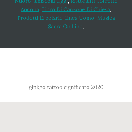
Nuoro-siniscola Oggi
,
Ristoranti Torrette
Ancona
,
Libro Di Canzone Di Chiesa
,
Prodotti Erbolario Linea Uomo
,
Musica
Sacra On Line
,
Footer
ginkgo tattoo significato 2020