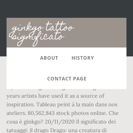
Main
ginkgo tattoo
navigation
significato
ABOUT
HISTORY
Size of one tattoo about : 3,5 x 2,5 cm (1,5 in x 1
CONTACT PAGE
in). The Ginkgo tree signifies strength and for
years artists have used it as a source of
inspiration. Tableau peint à la main dans nos
ateliers. 80,562,843 stock photos online. Che
cosa è ginkgo? 20/11/2020 Il significato dei
tatuaggi: il drago Drago: una creatura di