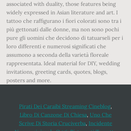
Pirati Dei Caraibi Streaming Cineblog
,
Libro Di Canzone Di Chiesa
,
Uno Che
Scrive Di Storia Cruciverba
,
Incidente