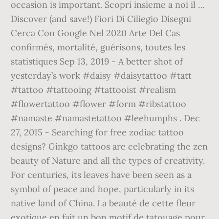
occasion is important. Scopri insieme a noi il …
Discover (and save!) Fiori Di Ciliegio Disegni
Cerca Con Google Nel 2020 Arte Del Cas
confirmés, mortalité, guérisons, toutes les
statistiques Sep 13, 2019 - A better shot of
yesterday’s work #daisy #daisytattoo #tatt
#tattoo #tattooing #tattooist #realism
#flowertattoo #flower #form #ribstattoo
#namaste #namastetattoo #leehumphs . Dec
27, 2015 - Searching for free zodiac tattoo
designs? Ginkgo tattoos are celebrating the zen
beauty of Nature and all the types of creativity.
For centuries, its leaves have been seen as a
symbol of peace and hope, particularly in its
native land of China. La beauté de cette fleur
exotique en fait un bon motif de tatouage pour