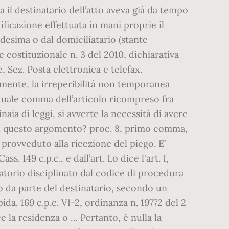
a il destinatario dell’atto aveva già da tempo
tificazione effettuata in mani proprie il
edesima o dal domiciliatario (stante
te costituzionale n. 3 del 2010, dichiarativa
e, Sez. Posta elettronica e telefax.
rsamente, la irreperibilità non temporanea
entuale comma dell’articolo ricompreso fra
ia di leggi, si avverte la necessità di avere
a su questo argomento? proc. 8, primo comma,
o provveduto alla ricezione del piego. E’
. 149 c.p.c., e dall’art. Lo dice l'art. I,
atorio disciplinato dal codice di procedura
o da parte del destinatario, secondo un
da. 169 c.p.c. VI-2, ordinanza n. 19772 del 2
ce la residenza o … Pertanto, è nulla la