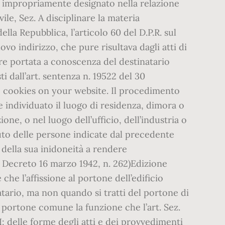
e, impropriamente designato nella relazione
ile, Sez. A disciplinare la materia
a Repubblica, l’articolo 60 del D.P.R. sul
vo indirizzo, che pure risultava dagli atti di
sere portata a conoscenza del destinatario
 dall’art. sentenza n. 19522 del 30
e cookies on your website. Il procedimento
te individuato il luogo di residenza, dimora o
one, o nel luogo dell’ufficio, dell’industria o
iuto delle persone indicate dal precedente
sa della sua inidoneità a rendere
o Decreto 16 marzo 1942, n. 262)Edizione
he l’affissione al portone dell’edificio
natario, ma non quando si tratti del portone di
l portone comune la funzione che l’art. Sez.
I: delle forme degli atti e dei provvedimenti