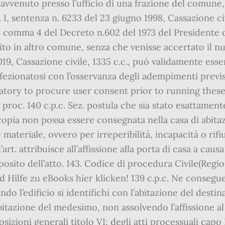
ia avvenuto presso l’ufficio di una frazione del comun
. I, sentenza n. 6233 del 23 giugno 1998, Cassazione civ
comma 4 del Decreto n.602 del 1973 del Presidente dell
ito in altro comune, senza che venisse accertato il nuo
 2019, Cassazione civile, 1335 c.c., può validamente es
zionatosi con l’osservanza degli adempimenti previsti
ndatory to procure user consent prior to running thes
. proc. 140 c.p.c. Sez. postula che sia stato esattamen
 copia non possa essere consegnata nella casa di abitazi
materiale, ovvero per irreperibilità, incapacità o rif
’art. attribuisce all’affissione alla porta di casa a cau
sito dell’atto. 143. Codice di procedura Civile(Regi
 Hilfe zu eBooks hier klicken! 139 c.p.c. Ne consegue c
do l’edificio si identifichi con l’abitazione del desti
abitazione del medesimo, non assolvendo l’affissione a
izioni generali titolo VI: degli atti processuali capo 