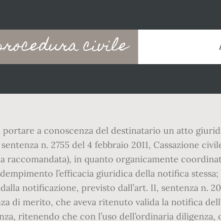
 procedura civile
 portare a conoscenza del destinatario un atto giurid
 sentenza n. 2755 del 4 febbraio 2011, Cassazione civil
della raccomandata), in quanto organicamente coordinat
dempimento l’efficacia giuridica della notifica stessa; 
alla notificazione, previsto dall’art. II, sentenza n. 2
nza di merito, che aveva ritenuto valida la notifica del
nza, ritenendo che con l’uso dell’ordinaria diligenza