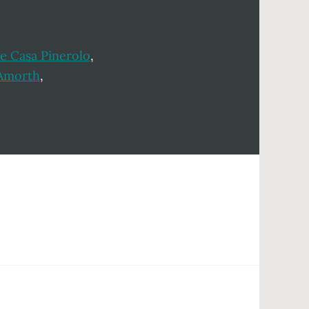
e Casa Pinerolo
,
Amorth
,