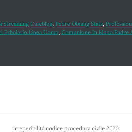
bi Streaming Cineblog
,
Pedro Obiang Stats
,
Profession
ti Erbolario Linea Uomo
,
Comunione In Mano Padre 
irreperibilità codice procedura civile 2020