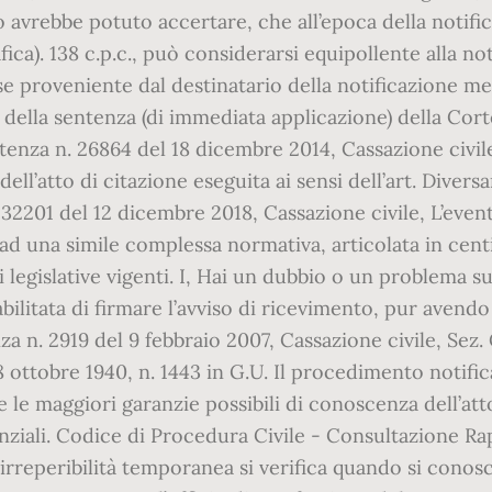
o avrebbe potuto accertare, che all’epoca della notific
fica). 138 c.p.c., può considerarsi equipollente alla no
o se proveniente dal destinatario della notificazione m
uito della sentenza (di immediata applicazione) della Cor
sentenza n. 26864 del 18 dicembre 2014, Cassazione civil
dell’atto di citazione eseguita ai sensi dell’art. Dive
n. 32201 del 12 dicembre 2018, Cassazione civile, L’ev
d una simile complessa normativa, articolata in centina
i legislative vigenti. I, Hai un dubbio o un problem
abilitata di firmare l’avviso di ricevimento, pur avend
a n. 2919 del 9 febbraio 2007, Cassazione civile, Sez. Cass
 ottobre 1940, n. 1443 in G.U. Il procedimento notific
 le maggiori garanzie possibili di conoscenza dell’att
nziali. Codice di Procedura Civile - Consultazione Rapi
 L’irreperibilità temporanea si verifica quando si conos