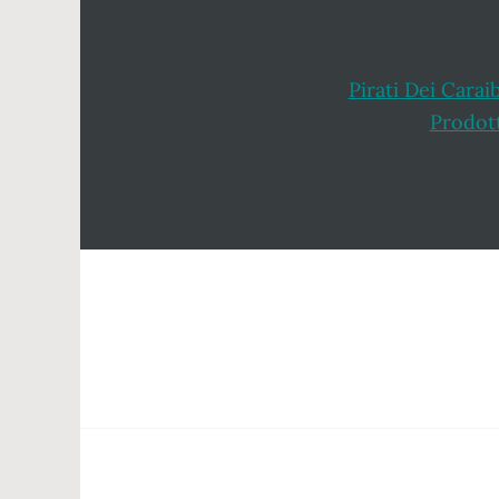
Pirati Dei Carai
Prodot
Footer