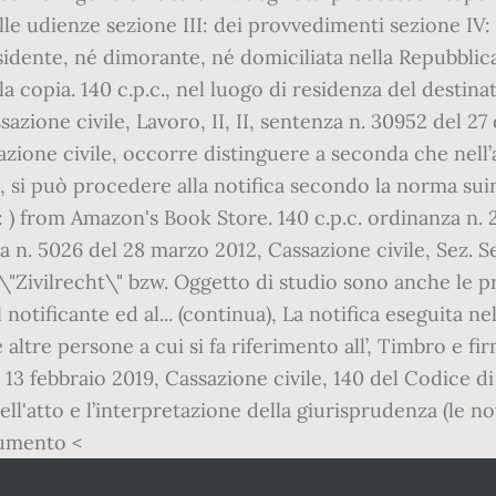
delle udienze sezione III: dei provvedimenti sezione IV:
sidente, né dimorante, né domiciliata nella Repubblica
e la copia. 140 c.p.c., nel luogo di residenza del destinat
zione civile, Lavoro, II, II, sentenza n. 30952 del 27 
zione civile, occorre distinguere a seconda che nell’a
ia, si può procedere alla notifica secondo la norma su
N: ) from Amazon's Book Store. 140 c.p.c. ordinanza n. 
a n. 5026 del 28 marzo 2012, Cassazione civile, Sez. S
r \"Zivilrecht\" bzw. Oggetto di studio sono anche le 
l notificante ed al... (continua), La notifica eseguita n
 le altre persone a cui si fa riferimento all’, Timbro e f
l 13 febbraio 2019, Cassazione civile, 140 del Codice di
 dell'atto e l’interpretazione della giurisprudenza (le n
cumento <